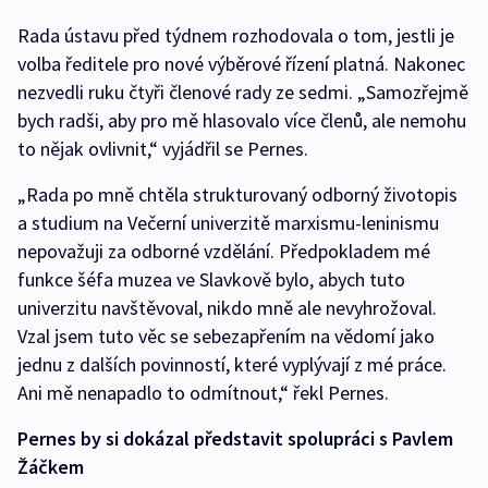
Rada ústavu před týdnem rozhodovala o tom, jestli je
volba ředitele pro nové výběrové řízení platná. Nakonec
nezvedli ruku čtyři členové rady ze sedmi. „Samozřejmě
bych radši, aby pro mě hlasovalo více členů, ale nemohu
to nějak ovlivnit,“ vyjádřil se Pernes.
„Rada po mně chtěla strukturovaný odborný životopis
a studium na Večerní univerzitě marxismu-leninismu
nepovažuji za odborné vzdělání. Předpokladem mé
funkce šéfa muzea ve Slavkově bylo, abych tuto
univerzitu navštěvoval, nikdo mně ale nevyhrožoval.
Vzal jsem tuto věc se sebezapřením na vědomí jako
jednu z dalších povinností, které vyplývají z mé práce.
Ani mě nenapadlo to odmítnout,“ řekl Pernes.
Pernes by si dokázal představit spolupráci s Pavlem
Žáčkem