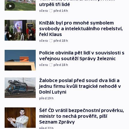
utrpěli tři lidé
včera
před 14
h
Knížák byl pro mnohé symbolem
svobody a intelektuálního rebelství,
řekl Klaus
včera
před 18
h
Policie obvinila pět lidí v souvislosti s
veřejnou soutěží Správy železnic
včera
před 18
h
Žalobce poslal před soud dva lidi a
jednu firmu kvůli tragické nehodě v
Dolní Lutyni
před 19
h
Šéf ČD vrátil bezpečnostní prověrku,
ministr to nechá prověřit, píší
Seznam Zprávy
před 22
h