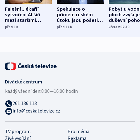
Falešní „lékaři“
Spekulace o
Pobyt u vodn
vytvoření AI šíří
přímém ruském
ploch zvyšuje
mezi staršími
útoku jsou pošetilé,
duševní poho
Poláky nebezpečné
míní estonský
ukázala
před 1
h
před 14
h
včera v 07:30
zdravotní rady
bezpečnostní
mezinárodní 
expert
Divácké centrum
každý všední den:
8:00—16:00 hodin
261 136 113
info@ceskatelevize.cz
TV program
Pro média
Živé vysílání
Reklama