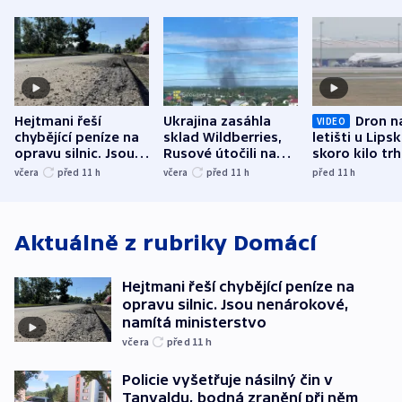
Hejtmani řeší
Ukrajina zasáhla
Dron n
VIDEO
chybějící peníze na
sklad Wildberries,
letišti u Lips
opravu silnic. Jsou
Rusové útočili na
skoro kilo trh
nenárokové, namítá
trh, hasiče či
indicie ukazuj
včera
před 11
h
včera
před 11
h
před 11
h
ministerstvo
stadion
Rusko
Aktuálně z rubriky
Domácí
Hejtmani řeší chybějící peníze na
opravu silnic. Jsou nenárokové,
namítá ministerstvo
včera
před 11
h
Policie vyšetřuje násilný čin v
Tanvaldu, bodná zranění při něm