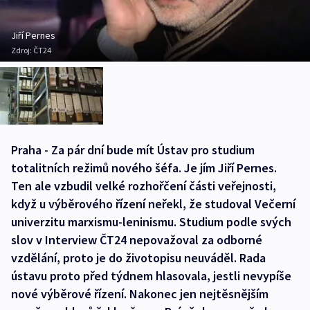
Jiří Pernes
Zdroj:
ČT24
Praha - Za pár dní bude mít Ústav pro studium
totalitních režimů nového šéfa. Je jím Jiří Pernes.
Ten ale vzbudil velké rozhořčení části veřejnosti,
když u výběrového řízení neřekl, že studoval Večerní
univerzitu marxismu-leninismu. Studium podle svých
slov v Interview ČT24 nepovažoval za odborné
vzdělání, proto je do životopisu neuváděl. Rada
ústavu proto před týdnem hlasovala, jestli nevypíše
nové výběrové řízení. Nakonec jen nejtěsnějším