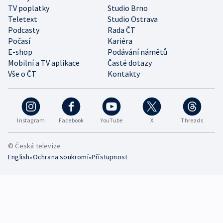
TV poplatky
Studio Brno
Teletext
Studio Ostrava
Podcasty
Rada ČT
Počasí
Kariéra
E-shop
Podávání námětů
Mobilní a TV aplikace
Časté dotazy
Vše o ČT
Kontakty
Instagram
Facebook
YouTube
X
Threads
© Česká televize
•
•
English
Ochrana soukromí
Přístupnost