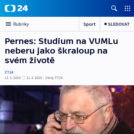
Sport
SLEDOVAT
Rubriky
Pernes: Studium na VUMLu
neberu jako škraloup na
svém životě
ČT24
11. 3. 2010
11. 3. 2010
|
Zdroj:
ČT24