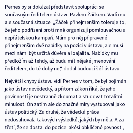
Pernes by si dokázal představit spolupráci se
současným ředitelem ústavu Pavlem Žáčkem. Vadí mu
ale současná situace. „Žáček přinejmenším toleruje to,
že jeho podřízení proti mně organizují pomlouvačnou a
nepřátelskou kampaň. Mám pro něj připravené
přinejmenším dvě nabídky na pozici v ústavu, ale musí
mezi námi být určitá důvěra a loajalita. Nabídky mu
předložím až tehdy, až budu mít nějaké jmenování
ředitelem, do té doby ne,“ dodal budoucí šéf ústavu.
Největší chyby ústavu vidí Pernes v tom, že byl pojímán
jako ústav nevědecký, a přitom zákon říká, že jeho
povinností je nestranně zkoumat a studovat totalitní
minulost. On zatím ale do značné míry vystupoval jako
ústav politický. Za druhé, že vědecká práce
nedosahovala takových výsledků, jakých by měla. A za
třetí, že se dostal do pozice jakési obklíčené pevnosti,