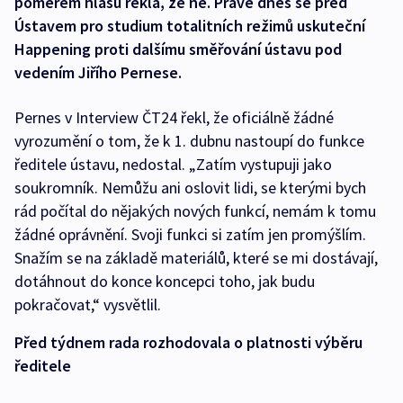
poměrem hlasů řekla, že ne. Právě dnes se před
Ústavem pro studium totalitních režimů uskuteční
Happening proti dalšímu směřování ústavu pod
vedením Jiřího Pernese.
Pernes v Interview ČT24 řekl, že oficiálně žádné
vyrozumění o tom, že k 1. dubnu nastoupí do funkce
ředitele ústavu, nedostal. „Zatím vystupuji jako
soukromník. Nemůžu ani oslovit lidi, se kterými bych
rád počítal do nějakých nových funkcí, nemám k tomu
žádné oprávnění. Svoji funkci si zatím jen promýšlím.
Snažím se na základě materiálů, které se mi dostávají,
dotáhnout do konce koncepci toho, jak budu
pokračovat,“ vysvětlil.
Před týdnem rada rozhodovala o platnosti výběru
ředitele