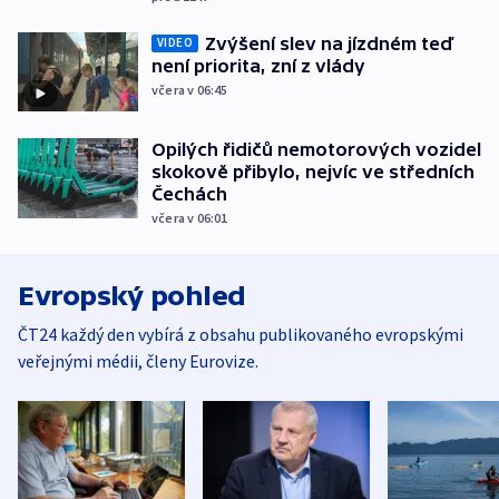
Zvýšení slev na jízdném teď
VIDEO
není priorita, zní z vlády
včera v 06:45
Opilých řidičů nemotorových vozidel
skokově přibylo, nejvíc ve středních
Čechách
včera v 06:01
Evropský pohled
ČT24 každý den vybírá z obsahu publikovaného evropskými
veřejnými médii, členy Eurovize.