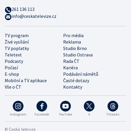
261 136 113
info@ceskatelevize.cz
TV program
Pro média
Živé vysílání
Reklama
TV poplatky
Studio Brno
Teletext
Studio Ostrava
Podcasty
Rada ČT
Počasí
Kariéra
E-shop
Podávání námětů
Mobilní a TV aplikace
Časté dotazy
Vše o ČT
Kontakty
Instagram
Facebook
YouTube
X
Threads
© Česká televize