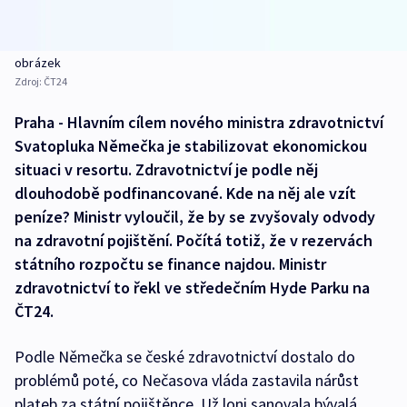
obrázek
Zdroj:
ČT24
Praha - Hlavním cílem nového ministra zdravotnictví
Svatopluka Němečka je stabilizovat ekonomickou
situaci v resortu. Zdravotnictví je podle něj
dlouhodobě podfinancované. Kde na něj ale vzít
peníze? Ministr vyloučil, že by se zvyšovaly odvody
na zdravotní pojištění. Počítá totiž, že v rezervách
státního rozpočtu se finance najdou. Ministr
zdravotnictví to řekl ve středečním Hyde Parku na
ČT24.
Podle Němečka se české zdravotnictví dostalo do
problémů poté, co Nečasova vláda zastavila nárůst
plateb za státní pojištěnce. Už loni sanovala bývalá