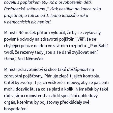
novelu s poplatkem 60,- Kč a osvobozením dětí.
Poslanecká sněmovna ji však nestihla do konce roku
projednat, a tak se od 1. ledna letošního roku
v nemocnicích nic neplatí.
Ministr Němeček přitom vyloučil, že by se zvyšovaly
povinné odvody na zdravotní pojištění. Věří, že se
chybějící peníze najdou ve státním rozpočtu. „Pan Babiš
tvrdí, že rezervy tady jsou a že daně zvyšovat není
třeba,“ řekl Němeček.
Ministr zdravotnictví si chce také
došlápnout
na
zdravotní pojišťovny. Plánuje zlepšit jejich kontrolu.
Chtěl by zveřejnit jejich veškeré smlouvy, aby se pacienti
mohli dozvědět, za co se platí a kolik. Němeček by také
rád v rámci ministerstva zřídil speciální dohledový
orgán, kterému by pojišťovny předkládaly své
hospodaření.