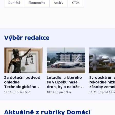
Domácí
Ekonomika
Archiv
ČT24
Výběr redakce
Za dotační podvod
Letadlo, u kterého
Evropská uni
ohledně
se v Lipsku našel
rekordně níz
Technologického
dron, bylo naložené
zásoby zemn
parku poslal soud
municí, píší média
plynu
15:19
právě teď
10:56
před 9
m
11:23
před 16
do vězení dva muže
Aktuálně z rubriky
Domácí