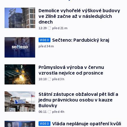
Demolice vyhořelé výškové budovy
ve Zlíně začne až v následujících
dnech
12:29
před 21
m
Sečteno: Pardubický kraj
VIDEO
před 34
m
Průmyslová výroba v červnu
vzrostla nejvíce od prosince
10:10
před 3
h
Státní zástupce obžaloval pět lidí a
jednu právnickou osobu v kauze
Bulovky
06:11
před 4
h
Vláda neplánuje opatření kvůli
VIDEO