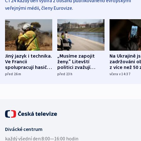
ČT24 každý den vybírá z obsahu publikovaného evropskými
veřejnými médii, členy Eurovize.
Jiný jazyk i technika.
„Musíme zapojit
Na Ukrajině j
Ve Francii
ženy.“ Litevští
zadržováni o
spolupracují hasiči z
politici zvažují
z více než 50 
různých zemí
dohodu o
Bojovali na s
před 26
m
před 23
h
včera v 14:37
demografii
Ruska
Divácké centrum
každý všední den:
8:00—16:00 hodin