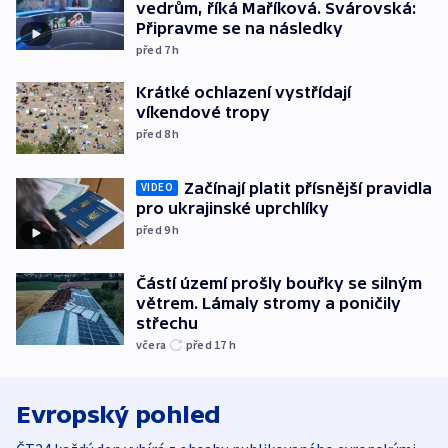
vedrům, říká Maříková. Svárovská:
Připravme se na následky
před 7
h
Krátké ochlazení vystřídají
víkendové tropy
před 8
h
Začínají platit přísnější pravidla
VIDEO
pro ukrajinské uprchlíky
před 9
h
Částí území prošly bouřky se silným
větrem. Lámaly stromy a poničily
střechu
včera
před 17
h
Evropský pohled