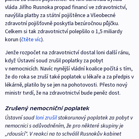
vláda Jiřího Rusnoka propad financí ve zdravotnictví,
navýšila platby za státní pojištěnce a Všeobecné
zdravotní pojišťovně poskytla bezúročnou půjčku.
Celkem si tak zdravotnictví polepšilo o 1,5 miliardy
korun (
čtěte víc
).
Jenže rozpočet na zdravotnictví dostal loni další ránu,
když Ústavní soud zrušil poplatky za pobyt
v nemocnicích. Navíc nynější vládní koalice počítá s tím,
že do roka se zruší také poplatek u lékaře a za předpis v
lékárně, platilo by se jen na pohotovosti. Přesto nový
ministr tvrdí, že na zdravotnictví bude peněz dost.
Zrušený nemocniční poplatek
Ústavní soud
loni zrušil
stokorunový poplatek za pobyt v
nemocnici s odůvodněním, že pro některé skupiny je
„rdousící“. V reakci na to schválil Rusnokův kabinet