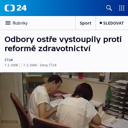
Sport
SLEDOVAT
Rubriky
Odbory ostře vystoupily proti
reformě zdravotnictví
ČT24
7. 2. 2008
7. 2. 2008
|
Zdroj:
ČT24