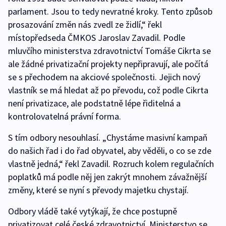
parlament. Jsou to tedy nevratné kroky. Tento způsob
prosazování změn nás zvedl ze židlí,“ řekl
místopředseda ČMKOS Jaroslav Zavadil. Podle
mluvčího ministerstva zdravotnictví Tomáše Cikrta se
ale žádné privatizační projekty nepřipravují, ale počítá
se s přechodem na akciové společnosti. Jejich nový
vlastník se má hledat až po převodu, což podle Cikrta
není privatizace, ale podstatně lépe řiditelná a
kontrolovatelná právní forma.
S tím odbory nesouhlasí. „Chystáme masivní kampaň
do našich řad i do řad obyvatel, aby věděli, o co se zde
vlastně jedná,“ řekl Zavadil. Rozruch kolem regulačních
poplatků má podle něj jen zakrýt mnohem závažnější
změny, které se nyní s převody majetku chystají.
Odbory vládě také vytýkají, že chce postupně
privatizovat celé české zdravotnictví. Ministerstvo se