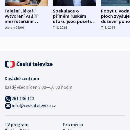
Falešní „lékaři“
Spekulace o
Pobyt u vodn
vytvoření AI šíří
přímém ruském
ploch zvyšuje
mezi staršími
útoku jsou pošetilé,
duševní poho
Poláky nebezpečné
míní estonský
ukázala
včera v 07:00
7. 8. 2026
7. 8. 2026
zdravotní rady
bezpečnostní
mezinárodní 
expert
Divácké centrum
každý všední den:
8:00—16:00 hodin
261 136 113
info@ceskatelevize.cz
TV program
Pro média