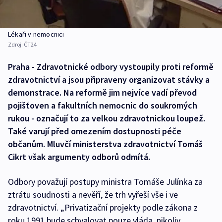
Lékaři v nemocnici
Zdroj:
ČT24
Praha - Zdravotnické odbory vystoupily proti reformě
zdravotnictví a jsou připraveny organizovat stávky a
demonstrace. Na reformě jim nejvíce vadí převod
pojišťoven a fakultních nemocnic do soukromých
rukou - označují to za velkou zdravotnickou loupež.
Také varují před omezením dostupnosti péče
občanům. Mluvčí ministerstva zdravotnictví Tomáš
Cikrt však argumenty odborů odmítá.
Odbory považují postupy ministra Tomáše Julínka za
ztrátu soudnosti a nevěří, že trh vyřeší vše i ve
zdravotnictví. „Privatizační projekty podle zákona z
roku 1991 bude schvalovat pouze vláda, nikoliv