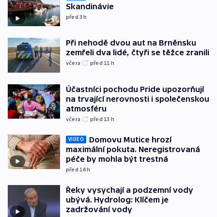
Skandinávie
před 3
h
Při nehodě dvou aut na Brněnsku
zemřeli dva lidé, čtyři se těžce zranili
včera
před 11
h
Účastníci pochodu Pride upozorňují
na trvající nerovnosti i společenskou
atmosféru
včera
před 13
h
Domovu Mutice hrozí
VIDEO
maximální pokuta. Neregistrovaná
péče by mohla být trestná
před 14
h
Řeky vysychají a podzemní vody
ubývá. Hydrolog: Klíčem je
zadržování vody