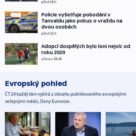
před 18
h
Policie vyšetřuje pobodání v
Tanvaldu jako pokus o vraždu na
dvou osobách
před 22
h
Adopcí dospělých bylo loni nejvíc od
roku 2020
včera v 09:45
Evropský pohled
ČT24 každý den vybírá z obsahu publikovaného evropskými
veřejnými médii, členy Eurovize.