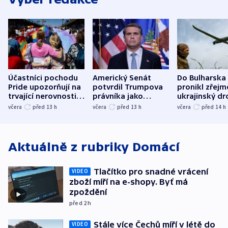
Účastníci pochodu
Americký Senát
Do Bulharska
Pride upozorňují na
potvrdil Trumpova
pronikl zřejm
trvající nerovnosti i
právníka jako
ukrajinský dr
společenskou
ministra
explodoval k
včera
před 13
h
včera
před 13
h
včera
před 14
h
atmosféru
spravedlnosti
od plynovod
Aktuálně z rubriky
Domácí
Tlačítko pro snadné vrácení
VIDEO
zboží míří na e-shopy. Byť má
zpoždění
před 2
h
Stále více Čechů míří v létě do
VIDEO