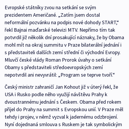
Evropské státníky zvou na setkání se svým
prezidentem Američané. „Zatím jsem dostal
neformální pozvánku na podpis nové dohody START,“
řekl Bajnai maďarské televizi MTV. Nepřímo tím tak
potvrdil již několik dní prosakující náznaky, že by Obama
mohl mít na okraj summitu v Praze bilaterální jednání i
s představiteli dalších zemí střední či východní Evropy.
Mluvčí české vlády Roman Prorok úvahy o setkání
Obamy s představiteli středoevropských zemí
nepotvrdil ani nevyvrátil: „Program se teprve tvoří.“
Český ministr zahraničí Jan Kohout již v úterý řekl, že
USA i Rusko podle něho využijí návštěvu Prahy k
dvoustrannému jednání s Českem. Obama před rokem
přijel do Prahy na summit s Evropskou unií. V Praze měl
tehdy i projev, v němž vyzval k jadernému odzbrojení.
Nyní dojednaná smlouva s Ruskem je tak symbolickým