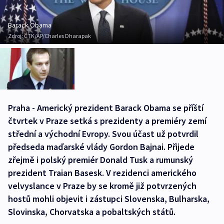
Barack Obama
Zdroj:
ČTK/AP/Charles Dharapak
Praha - Americký prezident Barack Obama se příští
čtvrtek v Praze setká s prezidenty a premiéry zemí
střední a východní Evropy. Svou účast už potvrdil
předseda maďarské vlády Gordon Bajnai. Přijede
zřejmě i polský premiér Donald Tusk a rumunský
prezident Traian Basesk. V rezidenci amerického
velvyslance v Praze by se kromě již potvrzených
hostů mohli objevit i zástupci Slovenska, Bulharska,
Slovinska, Chorvatska a pobaltských států.