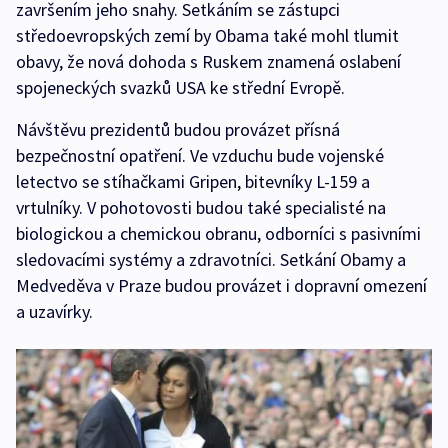
završením jeho snahy. Setkáním se zástupci
středoevropských zemí by Obama také mohl tlumit
obavy, že nová dohoda s Ruskem znamená oslabení
spojeneckých svazků USA ke střední Evropě.
Návštěvu prezidentů budou provázet přísná
bezpečnostní opatření. Ve vzduchu bude vojenské
letectvo se stíhačkami Gripen, bitevníky L-159 a
vrtulníky. V pohotovosti budou také specialisté na
biologickou a chemickou obranu, odborníci s pasivními
sledovacími systémy a zdravotníci. Setkání Obamy a
Medveděva v Praze budou provázet i dopravní omezení
a uzavírky.