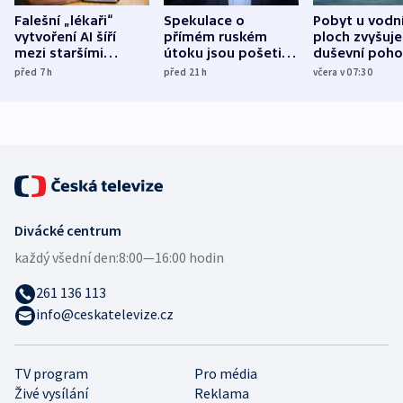
Falešní „lékaři“
Spekulace o
Pobyt u vodn
vytvoření AI šíří
přímém ruském
ploch zvyšuje
mezi staršími
útoku jsou pošetilé,
duševní poho
Poláky nebezpečné
míní estonský
ukázala
před 7
h
před 21
h
včera v 07:30
zdravotní rady
bezpečnostní
mezinárodní 
expert
Divácké centrum
každý všední den:
8:00—16:00 hodin
261 136 113
info@ceskatelevize.cz
TV program
Pro média
Živé vysílání
Reklama