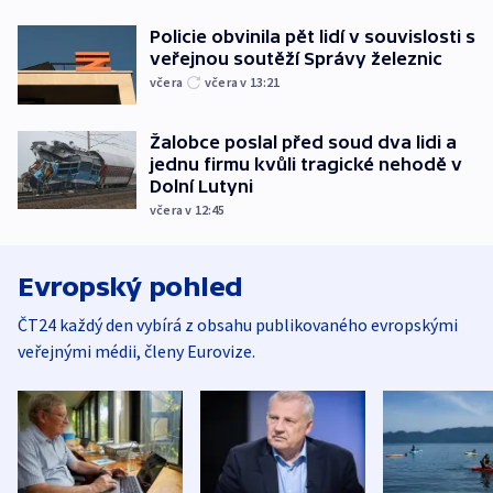
Policie obvinila pět lidí v souvislosti s
veřejnou soutěží Správy železnic
včera
včera v 13:21
Žalobce poslal před soud dva lidi a
jednu firmu kvůli tragické nehodě v
Dolní Lutyni
včera v 12:45
Evropský pohled
ČT24 každý den vybírá z obsahu publikovaného evropskými
veřejnými médii, členy Eurovize.