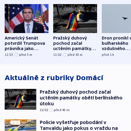
Americký Senát
Pražský duhový
Dron pronikl 
potvrdil Trumpova
pochod začal
bulharského
právníka jako
uctěním památky
vzdušného
ministra
obětí berlínského
prostoru,
12:53
před 5
m
12:02
před 45
m
před 1
h
spravedlnosti
útoku
explodoval k
od plynovod
Aktuálně z rubriky
Domácí
Pražský duhový pochod začal
uctěním památky obětí berlínského
útoku
12:02
před 45
m
Policie vyšetřuje pobodání v
Tanvaldu jako pokus o vraždu na