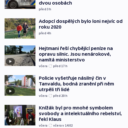
dvou osobách
před 3
h
Adopcí dospělých bylo loni nejvíc od
roku 2020
před 4
h
Hejtmani řeší chybějící peníze na
opravu silnic. Jsou nenárokové,
namítá ministerstvo
včera
před 17
h
Policie vyšetřuje násilný čin v
Tanvaldu, bodná zranění při něm
utrpěli tři lidé
včera
před 20
h
Knížák byl pro mnohé symbolem
svobody a intelektuálního rebelství,
řekl Klaus
včera
včera v 14:02