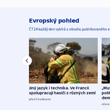
Evropský pohled
ČT24 každý den vybírá z obsahu publikovaného e
Jiný jazyk i technika. Ve Francii
„Mus
spolupracují hasiči z různých zemí
poli
dem
před 3
hodinami
včera 