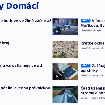
ky
Domácí
é budovy ve Zlíně začne až
Vláda 
VIDEO
Maříková. Sv
před 9
hodinami
 kraj
Krátké ochla
před 11
hodinami
nu vzrostla nejvíce od
Začínaj
VIDEO
uprchlíky
před 12
hodinami
pět lidí a jednu právnickou
Částí území 
stromy a pon
včera
před 20
h