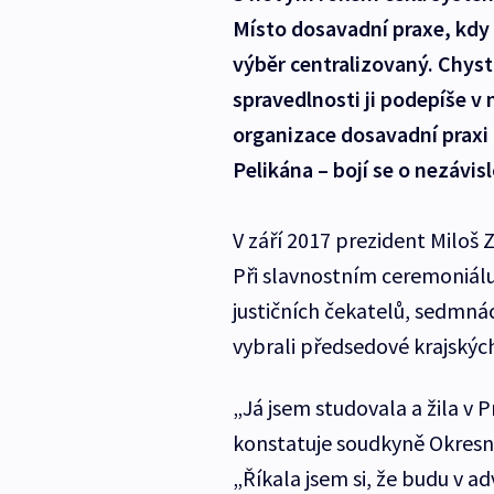
Místo dosavadní praxe, kdy 
výběr centralizovaný. Chyst
spravedlnosti ji podepíše v
organizace dosavadní praxi k
Pelikána – bojí se o nezávisl
V září 2017 prezident Miloš 
Při slavnostním ceremoniálu
justičních čekatelů, sedmnáct
vybrali předsedové krajských
„Já jsem studovala a žila v P
konstatuje soudkyně Okresn
„Říkala jsem si, že budu v ad