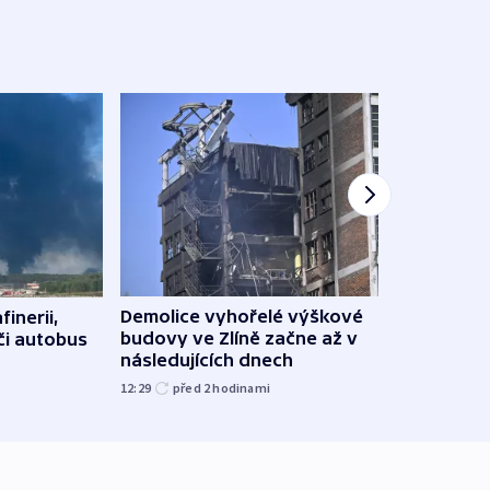
Demolice vyhořelé výškové
finerii,
Za d
budovy ve Zlíně začne až v
 či autobus
Tech
následujících dnech
soud
12:29
před 2
hodinami
15:19