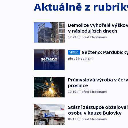
Aktuálně z rubri
Demolice vyhořelé výškov
v následujících dnech
12:29
před 2
hodinami
Sečteno: Pardubický
VIDEO
před 3
hodinami
Průmyslová výroba v červ
prosince
10:10
před 6
hodinami
Státní zástupce obžaloval 
osobu v kauze Bulovky
06:11
před 6
hodinami