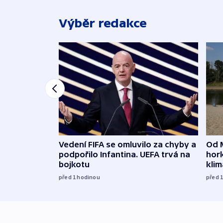
Výběr redakce
Vedení FIFA se omluvilo za chyby a
Od 
podpořilo Infantina. UEFA trvá na
hork
bojkotu
klim
před 1
hodinou
před 