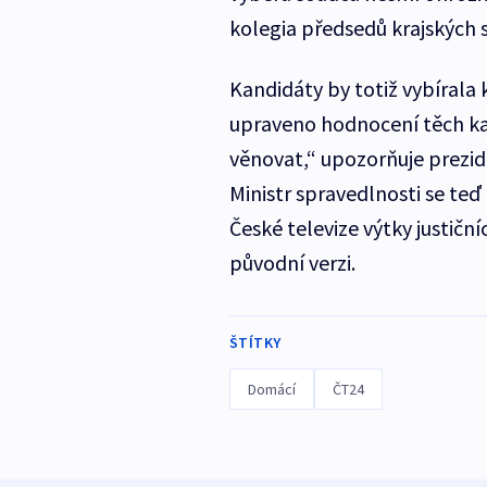
kolegia předsedů krajských s
Kandidáty by totiž vybírala
upraveno hodnocení těch ka
věnovat,“ upozorňuje prezi
Ministr spravedlnosti se teď 
České televize výtky justičn
původní verzi.
ŠTÍTKY
Domácí
ČT24