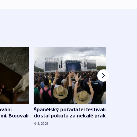
Španělský pořadatel festivalu
ováni
Lesn
dostal pokutu za nekalé praktiky
mí. Bojovali
dopa
zdrav
4. 8. 2026
4. 8. 20