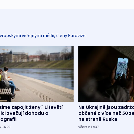
vropskými veřejnými médii, členy Eurovize.
íme zapojit ženy.“ Litevští
Na Ukrajině jsou zadrž
tici zvažují dohodu o
občané z více než 50 ze
ografii
na straně Ruska
v 16:00
včera v 14:37