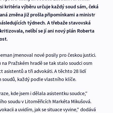
si kritéria výběru určuje každý soud sám, čeká
aná změna již prošla připomínkami a ministr
 následujících týdnech. A třebaže stavovská
ritizovala, nelíbí se jí ani nový plán Roberta
ost.
Zeman jmenoval nové posily pro českou justici.
 na Pražském hradě se tak stalo soudci osm
 asistentů a tři advokáti. A těchto 28 lidí
 soudů, každý podle vlastního klíče.
raze, kde jsem i dělala asistentku soudce,“
ího soudu v Litoměřicích Markéta Mikušová.
vokacii a uvidím, jak se situace vyvine,“ dodává