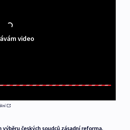
ávám video
lní
 výběru českých soudců zásadní reforma.