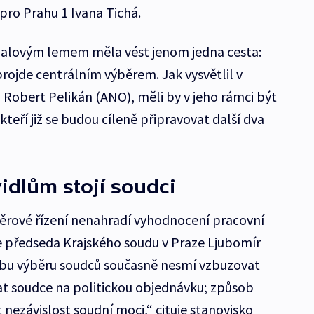
ro Prahu 1 Ivana Tichá.
 fialovým lemem měla vést jenom jedna cesta:
rojde centrálním výběrem. Jak vysvětlil v
 Robert Pelikán (ANO), měli by v jeho rámci být
 kteří již se budou cíleně připravovat další dva
idlům stojí soudci
ýběrové řízení nenahradí vyhodnocení pracovní
e předseda Krajského soudu v Praze Ljubomír
bu výběru soudců současně nesmí vzbuzovat
at soudce na politickou objednávku; způsob
nezávislost soudní moci,“ cituje stanovisko