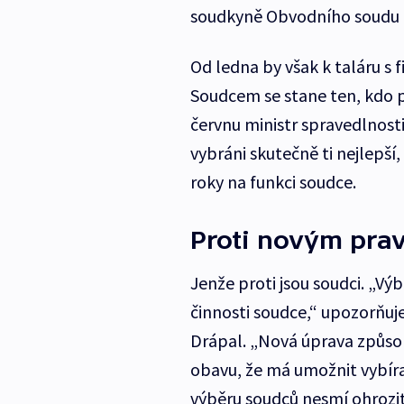
soudkyně Obvodního soudu p
Od ledna by však k taláru s
Soudcem se stane ten, kdo p
červnu ministr spravedlnosti
vybráni skutečně ti nejlepší,
roky na funkci soudce.
Proti novým prav
Jenže proti jsou soudci. „V
činnosti soudce,“ upozorňuj
Drápal. „Nová úprava způso
obavu, že má umožnit vybír
výběru soudců nesmí ohrozit 