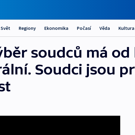
Svět
Regiony
Ekonomika
Počasí
Věda
Kultura
ýběr soudců má od 
ální. Soudci jsou pro
st