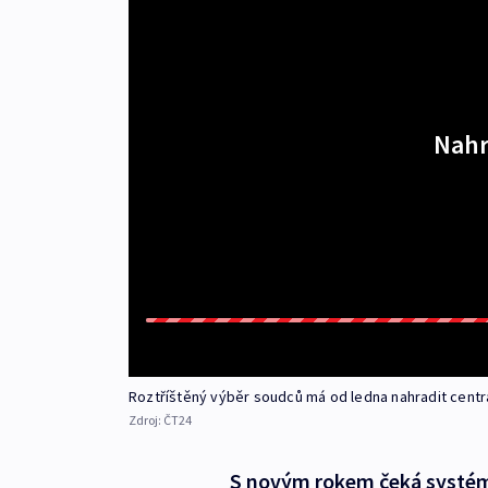
Nahr
Roztříštěný výběr soudců má od ledna nahradit centrá
Zdroj:
ČT24
S novým rokem čeká systém