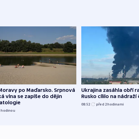
Moravy po Maďarsko. Srpnová
Ukrajina zasáhla obří ra
á vlna se zapíše do dějin
Rusko cílilo na nádraží
atologie
08:52
před 2
hodinami
1
hodinou