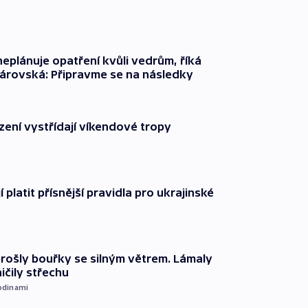
neplánuje opatření kvůli vedrům, říká
árovská: Připravme se na následky
zení vystřídají víkendové tropy
í platit přísnější pravidla pro ukrajinské
prošly bouřky se silným větrem. Lámaly
ičily střechu
odinami