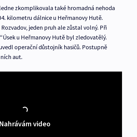
poledne zkomplikovala také hromadná nehoda
 104. kilometru dálnice u Heřmanovy Hutě.
Rozvadov, jeden pruh ale zůstal volný. Při
 “Úsek u Heřmanovy Hutě byl zledovatělý.
uvedl operační důstojník hasičů. Postupně
ních aut.
Nahrávám video