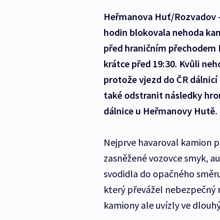
Heřmanova Huť/Rozvadov - P
hodin blokovala nehoda kam
před hraničním přechodem 
krátce před 19:30. Kvůli ne
protože vjezd do ČR dálnicí
také odstranit následky hro
dálnice u Heřmanovy Hutě.
Nejprve havaroval kamion pře
zasněžené vozovce smyk, auto 
svodidla do opačného směru
který převážel nebezpečný 
kamiony ale uvízly ve dlouh