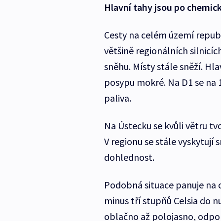
Hlavní tahy jsou po chemi
Cesty na celém území republi
většině regionálních silnicíc
sněhu. Místy stále sněží. H
posypu mokré. Na D1 se na 
paliva.
Na Ústecku se kvůli větru tvo
V regionu se stále vyskytují
dohlednost.
Podobná situace panuje na 
minus tří stupňů Celsia do 
oblačno až polojasno, odpo