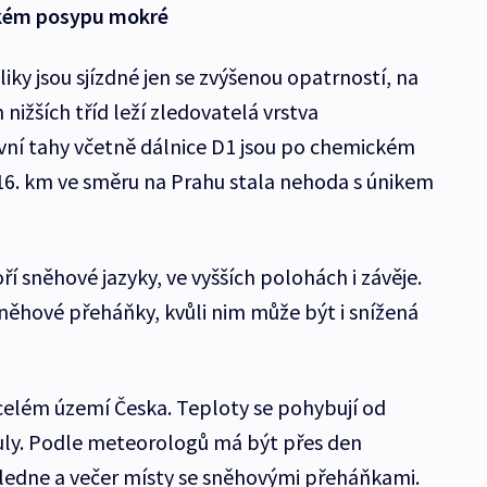
ckém posypu mokré
ky jsou sjízdné jen se zvýšenou opatrností, na
h nižších tříd leží zledovatelá vrstva
lavní tahy včetně dálnice D1 jsou po chemickém
16. km ve směru na Prahu stala nehoda s únikem
ří sněhové jazyky, ve vyšších polohách i závěje.
 sněhové přeháňky, kvůli nim může být i snížená
celém území Česka. Teploty se pohybují od
nuly. Podle meteorologů má být přes den
ledne a večer místy se sněhovými přeháňkami.