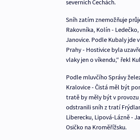
severních Čechách.
Sníh zatím znemožňuje průjez
Rakovníka, Kolín - Ledečko, 
Janovice. Podle Kubaly jde 
Prahy - Hostivice byla uzavř
vlaky jen o víkendu,“ řekl Ku
Podle mluvčího Správy želez
Kralovice - Čistá měl být po
tratě by měly být v provozu 
odstranili sníh z tratí Frýd
Liberecku, Lipová-Lázně - Ja
Osičko na Kroměřížsku.