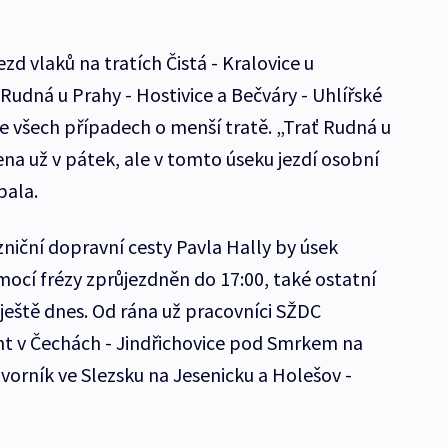
d vlaků na tratích Čistá - Kralovice u
Rudná u Prahy - Hostivice a Bečváry - Uhlířské
ve všech případech o menší tratě. „Trať Rudná u
ena už v pátek, ale v tomto úseku jezdí osobní
bala.
niční dopravní cesty Pavla Hally by úsek
mocí frézy zprůjezdněn do 17:00, také ostatní
ještě dnes. Od rána už pracovníci SŽDC
lant v Čechách - Jindřichovice pod Smrkem na
vorník ve Slezsku na Jesenicku a Holešov -