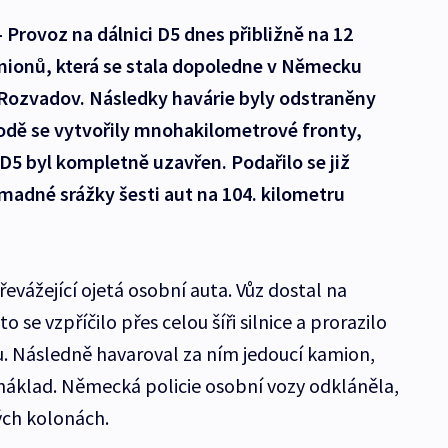
rovoz na dálnici D5 dnes přibližně na 12
ionů, která se stala dopoledne v Německu
Rozvadov. Následky havárie byly odstraněny
hodě se vytvořily mnohakilometrové fronty,
 D5 byl kompletně uzavřen. Podařilo se již
madné srážky šesti aut na 104. kilometru
vážející ojetá osobní auta. Vůz dostal na
se vzpříčilo přes celou šíři silnice a prorazilo
. Následně havaroval za ním jedoucí kamion,
náklad. Německá policie osobní vozy odkláněla,
ých kolonách.