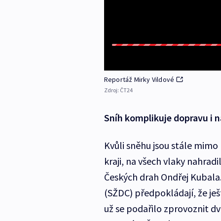
Reportáž Mirky Vildové
Zdroj:
ČT24
Sníh komplikuje dopravu i n
Kvůli sněhu jsou stále mimo 
kraji, na všech vlaky nahrad
Českých drah Ondřej Kubala.
(SŽDC) předpokládají, že ješ
už se podařilo zprovoznit dv