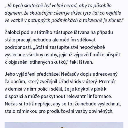
„Já bych skutečně byl velmi nerad, aby to působilo
dojmem, že skutečným cílem je držet tyto lidi co nejdéle
ve vazbě v potupných podmínkách a takzvaně je zlomit.“
Žalobci podle státního zástupce Ištvana na případu
stále pracují, nebudou ale médiím sdělovat
podrobnosti. „Státní zastupitelství nepochybně
vyslechne všechny osoby, jejichž výpověď může přispět
k objasnění stíhaných skutků,“ řekl Ištvan.
Jeho vyjádření předcházel Nečasův dopis adresovaný
žalobcům, který zveřejnil Úřad vlády v úterý. Premiér
v demisi v něm policii sdělil, že je kdykoliv plně k
dispozici a může poskytnout relevantní informace.
Nečas si totiž nepřeje, aby se to, že nebude vyslechnut,
stalo záminkou pro prodlužování vazby obviněných.