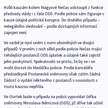
Kvůli kauzám kolem Nagyové Nečas odstoupil z funkce
předsedy vlády i z čela ODS. Podle policie sám figuruje v
kauze údajné politické korupce. Do druhého případu –
nelegálního sledování – podle dostupných informací
zapojen není.
Ve vazbě je nyní sedm z osmi obviněných ve dvojici
případů. V prvním z nich slíbil podle policie Nečas trojici
tehdejších poslanců ODS úplatek a údajně také zajistil
jeho poskytnutí. Spekulovalo se proto, že by se i on
mohl dostat do hledáčku policie. Podle kanceláře
předsedkyně Poslanecké sněmovny však zatím žádná
žádost o vydání některého z poslanců v souvislosti s
touto kauzou nepřišla.
Ve čtvrtek bude o případu na policii vypovídat šéfka
sněmovny Miroslava Němcová (ODS), již dříve tak učinil