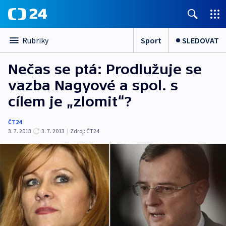
Sport
SLEDOVAT
Rubriky
Nečas se ptá: Prodlužuje se
vazba Nagyové a spol. s
cílem je „zlomit“?
ČT24
3. 7. 2013
3. 7. 2013
|
Zdroj:
ČT24