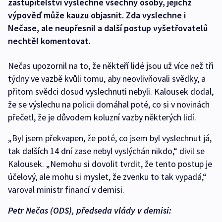
zastupitelství vyslechne všechny osoby, jejichž
výpověď může kauzu objasnit. Zda vyslechne i
Nečase, ale neupřesnil a další postup vyšetřovatelů
nechtěl komentovat.
Nečas upozornil na to, že někteří lidé jsou už více než tři
týdny ve vazbě kvůli tomu, aby neovlivňovali svědky, a
přitom svědci dosud vyslechnuti nebyli. Kalousek dodal,
že se výslechu na policii domáhal poté, co si v novinách
přečetl, že je důvodem koluzní vazby některých lidí.
„Byl jsem překvapen, že poté, co jsem byl vyslechnut já,
tak dalších 14 dní zase nebyl vyslýchán nikdo,“ divil se
Kalousek. „Nemohu si dovolit tvrdit, že tento postup je
účelový, ale mohu si myslet, že zvenku to tak vypadá,“
varoval ministr financí v demisi.
Petr Nečas (ODS), předseda vlády v demisi: