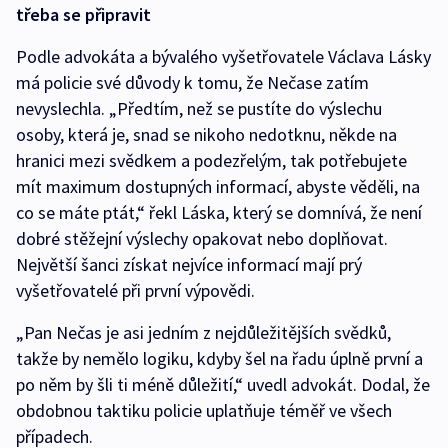
třeba se připravit
Podle advokáta a bývalého vyšetřovatele Václava Lásky
má policie své důvody k tomu, že Nečase zatím
nevyslechla. „Předtím, než se pustíte do výslechu
osoby, která je, snad se nikoho nedotknu, někde na
hranici mezi svědkem a podezřelým, tak potřebujete
mít maximum dostupných informací, abyste věděli, na
co se máte ptát,“ řekl Láska, který se domnívá, že není
dobré stěžejní výslechy opakovat nebo doplňovat.
Největší šanci získat nejvíce informací mají prý
vyšetřovatelé při první výpovědi.
„Pan Nečas je asi jedním z nejdůležitějších svědků,
takže by nemělo logiku, kdyby šel na řadu úplně první a
po něm by šli ti méně důležití,“ uvedl advokát. Dodal, že
obdobnou taktiku policie uplatňuje téměř ve všech
případech.