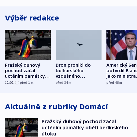
Výběr redakce
Pražský duhový
Dron pronikl do
Americký Sen
pochod začal
bulharského
potvrdil Blan
uctěním památky
vzdušného
jako ministra
obětí berlínského
prostoru,
spravedlnost
12:02
před 1
m
před 34
m
před 46
m
útoku
explodoval kilometr
od plynovodu
Aktuálně z rubriky
Domácí
Pražský duhový pochod začal
uctěním památky obětí berlínského
útoku