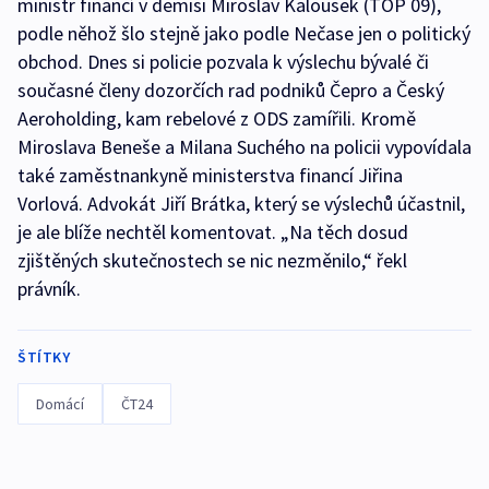
ministr financí v demisi Miroslav Kalousek (TOP 09),
podle něhož šlo stejně jako podle Nečase jen o politický
obchod. Dnes si policie pozvala k výslechu bývalé či
současné členy dozorčích rad podniků Čepro a Český
Aeroholding, kam rebelové z ODS zamířili. Kromě
Miroslava Beneše a Milana Suchého na policii vypovídala
také zaměstnankyně ministerstva financí Jiřina
Vorlová. Advokát Jiří Brátka, který se výslechů účastnil,
je ale blíže nechtěl komentovat. „Na těch dosud
zjištěných skutečnostech se nic nezměnilo,“ řekl
právník.
ŠTÍTKY
Domácí
ČT24