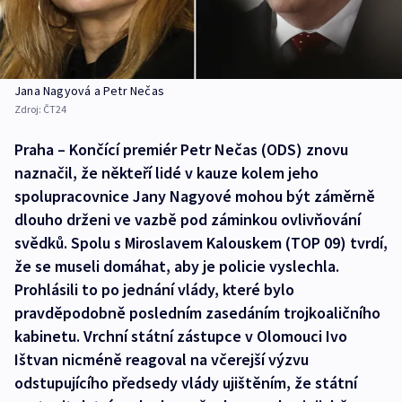
Jana Nagyová a Petr Nečas
Zdroj:
ČT24
Praha – Končící premiér Petr Nečas (ODS) znovu
naznačil, že někteří lidé v kauze kolem jeho
spolupracovnice Jany Nagyové mohou být záměrně
dlouho drženi ve vazbě pod záminkou ovlivňování
svědků. Spolu s Miroslavem Kalouskem (TOP 09) tvrdí,
že se museli domáhat, aby je policie vyslechla.
Prohlásili to po jednání vlády, které bylo
pravděpodobně posledním zasedáním trojkoaličního
kabinetu. Vrchní státní zástupce v Olomouci Ivo
Ištvan nicméně reagoval na včerejší výzvu
odstupujícího předsedy vlády ujištěním, že státní