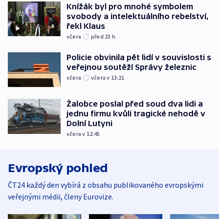
Knížák byl pro mnohé symbolem
svobody a intelektuálního rebelství,
řekl Klaus
včera
před 23
h
Policie obvinila pět lidí v souvislosti s
veřejnou soutěží Správy železnic
včera
včera v 13:21
Žalobce poslal před soud dva lidi a
jednu firmu kvůli tragické nehodě v
Dolní Lutyni
včera v 12:45
Evropský pohled
ČT24 každý den vybírá z obsahu publikovaného evropskými
veřejnými médii, členy Eurovize.