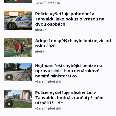
12:02
před 1
m
Policie vyšetřuje pobodání v
Tanvaldu jako pokus o vraždu na
dvou osobách
před 2
h
Adopcí dospělých bylo loni nejvíc od
roku 2020
před 3
h
Hejtmani řeší chybějící peníze na
opravu silnic. Jsou nenárokové,
namítá ministerstvo
včera
před 16
h
Policie vyšetřuje násilný čin v
Tanvaldu, bodná zranění při něm
utrpěli tři lidé
včera
před 19
h