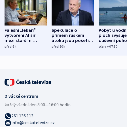
Falešní „lékaři“
Spekulace o
Pobyt u vodn
vytvoření AI šíří
přímém ruském
ploch zvyšuje
mezi staršími
útoku jsou pošetilé,
duševní poho
Poláky nebezpečné
míní estonský
ukázala
před 6
h
před 20
h
včera v 07:30
zdravotní rady
bezpečnostní
mezinárodní 
expert
Divácké centrum
každý všední den:
8:00—16:00 hodin
261 136 113
info@ceskatelevize.cz