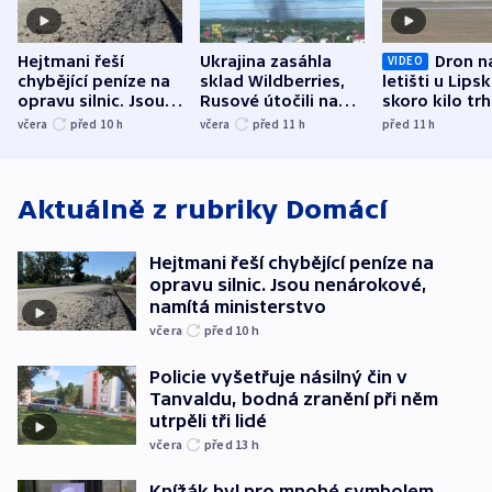
Hejtmani řeší
Ukrajina zasáhla
Dron n
VIDEO
chybějící peníze na
sklad Wildberries,
letišti u Lips
opravu silnic. Jsou
Rusové útočili na
skoro kilo trh
nenárokové, namítá
trh, hasiče či
indicie ukazuj
včera
před 10
h
včera
před 11
h
před 11
h
ministerstvo
stadion
Rusko
Aktuálně z rubriky
Domácí
Hejtmani řeší chybějící peníze na
opravu silnic. Jsou nenárokové,
namítá ministerstvo
včera
před 10
h
Policie vyšetřuje násilný čin v
Tanvaldu, bodná zranění při něm
utrpěli tři lidé
včera
před 13
h
Knížák byl pro mnohé symbolem