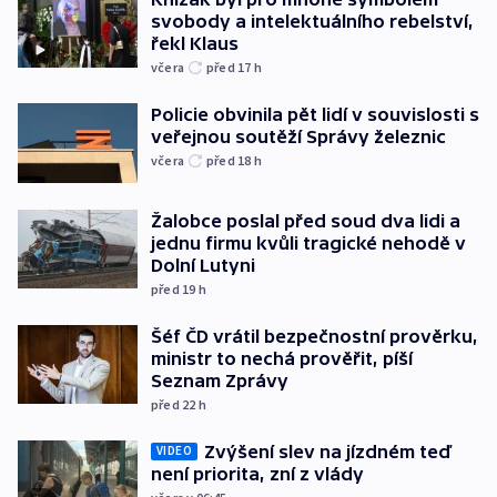
svobody a intelektuálního rebelství,
řekl Klaus
včera
před 17
h
Policie obvinila pět lidí v souvislosti s
veřejnou soutěží Správy železnic
včera
před 18
h
Žalobce poslal před soud dva lidi a
jednu firmu kvůli tragické nehodě v
Dolní Lutyni
před 19
h
Šéf ČD vrátil bezpečnostní prověrku,
ministr to nechá prověřit, píší
Seznam Zprávy
před 22
h
Zvýšení slev na jízdném teď
VIDEO
není priorita, zní z vlády