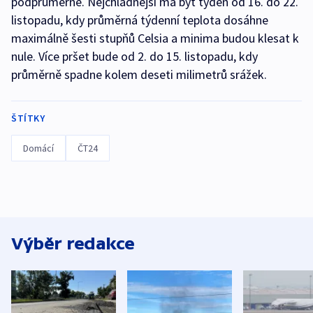
podprůměrné. Nejchladnější má být týden od 16. do 22.
listopadu, kdy průměrná týdenní teplota dosáhne
maximálně šesti stupňů Celsia a minima budou klesat k
nule. Více pršet bude od 2. do 15. listopadu, kdy
průměrně spadne kolem deseti milimetrů srážek.
ŠTÍTKY
Domácí
ČT24
Výběr redakce