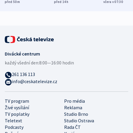
Poláky nebezpečné
míní estonský
ukázala
před 50
m
před 14
h
včera v 07:30
zdravotní rady
bezpečnostní
mezinárodní 
expert
Divácké centrum
každý všední den:
8:00—16:00 hodin
261 136 113
info@ceskatelevize.cz
TV program
Pro média
Živé vysílání
Reklama
TV poplatky
Studio Brno
Teletext
Studio Ostrava
Podcasty
Rada ČT