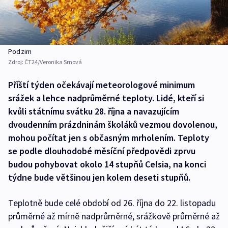
Podzim
Zdroj:
ČT24/Veronika Srnová
Příští týden očekávají meteorologové minimum
srážek a lehce nadprůměrné teploty. Lidé, kteří si
kvůli státnímu svátku 28. října a navazujícím
dvoudenním prázdninám školáků vezmou dovolenou,
mohou počítat jen s občasným mrholením. Teploty
se podle dlouhodobé měsíční předpovědi zprvu
budou pohybovat okolo 14 stupňů Celsia, na konci
týdne bude většinou jen kolem deseti stupňů.
Teplotně bude celé období od 26. října do 22. listopadu
průměrné až mírně nadprůměrné, srážkově průměrné až