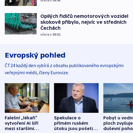
včera v 06:45
Opilých řidičů nemotorových vozidel
skokově přibylo, nejvíc ve středních
Čechách
včera v 06:01
Evropský pohled
ČT24 každý den vybírá z obsahu publikovaného evropskými
veřejnými médii, členy Eurovize.
Falešní „lékaři“
Spekulace o
Pobyt u vodn
vytvoření AI šíří
přímém ruském
ploch zvyšuje
mezi staršími
útoku jsou pošetilé,
duševní poho