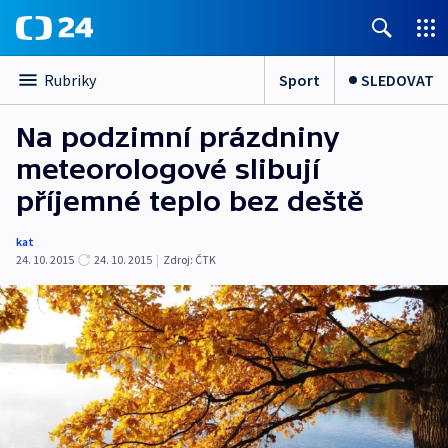
Sport
SLEDOVAT
Rubriky
Na podzimní prázdniny
meteorologové slibují
příjemné teplo bez deště
kat
24. 10. 2015
24. 10. 2015
|
Zdroj:
ČTK