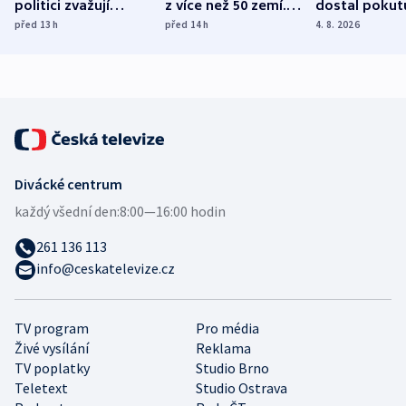
politici zvažují
z více než 50 zemí.
dostal pokut
dohodu o
Bojovali na straně
nekalé prakti
před 13
h
před 14
h
4. 8. 2026
demografii
Ruska
Divácké centrum
každý všední den:
8:00—16:00 hodin
261 136 113
info@ceskatelevize.cz
TV program
Pro média
Živé vysílání
Reklama
TV poplatky
Studio Brno
Teletext
Studio Ostrava