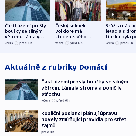
Částí území prošly
Český snímek
Srážka nákla
bouřky se silným
Volklore má
letadla s dr
větrem. Lámaly
studentského
Lipska byla p
stromy a poničily
Oscara, zabojuje o
německého mi
včera
před 6
h
včera
před 6
h
včera
před 6
h
střechu
cenu za krátký film
hybridní útok
Aktuálně z rubriky
Domácí
Částí území prošly bouřky se silným
větrem. Lámaly stromy a poničily
střechu
včera
před 6
h
Koaliční poslanci plánují úpravu
novely zmírňující pravidla pro střet
zájmů
před 8
h