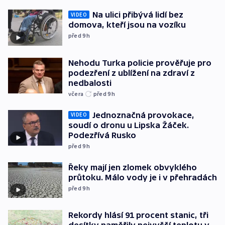
Na ulici přibývá lidí bez
VIDEO
domova, kteří jsou na vozíku
před 9
h
Nehodu Turka policie prověřuje pro
podezření z ublížení na zdraví z
nedbalosti
včera
před 9
h
Jednoznačná provokace,
VIDEO
soudí o dronu u Lipska Žáček.
Podezřívá Rusko
před 9
h
Řeky mají jen zlomek obvyklého
průtoku. Málo vody je i v přehradách
před 9
h
Rekordy hlásí 91 procent stanic, tři