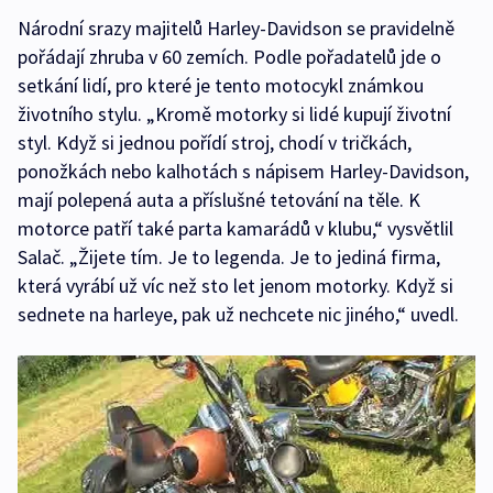
Národní srazy majitelů Harley-Davidson se pravidelně
pořádají zhruba v 60 zemích. Podle pořadatelů jde o
setkání lidí, pro které je tento motocykl známkou
životního stylu. „Kromě motorky si lidé kupují životní
styl. Když si jednou pořídí stroj, chodí v tričkách,
ponožkách nebo kalhotách s nápisem Harley-Davidson,
mají polepená auta a příslušné tetování na těle. K
motorce patří také parta kamarádů v klubu,“ vysvětlil
Salač. „Žijete tím. Je to legenda. Je to jediná firma,
která vyrábí už víc než sto let jenom motorky. Když si
sednete na harleye, pak už nechcete nic jiného,“ uvedl.