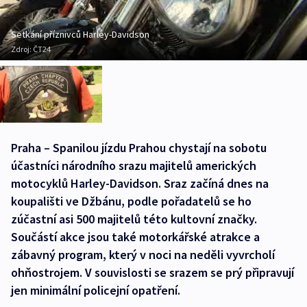
Setkání příznivců Harley-Davidson
Zdroj:
ČT24
Praha – Spanilou jízdu Prahou chystají na sobotu
účastníci národního srazu majitelů amerických
motocyklů Harley-Davidson. Sraz začíná dnes na
koupališti ve Džbánu, podle pořadatelů se ho
zúčastní asi 500 majitelů této kultovní značky.
Součástí akce jsou také motorkářské atrakce a
zábavný program, který v noci na neděli vyvrcholí
ohňostrojem. V souvislosti se srazem se prý připravují
jen minimální policejní opatření.