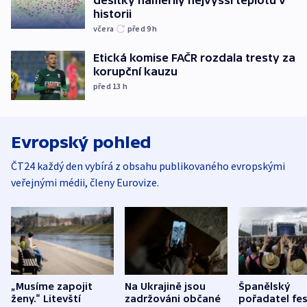
desítky naměřily nejvyšší teplotu v
historii
včera
před 9
h
Etická komise FAČR rozdala tresty za
korupční kauzu
před 13
h
Evropský pohled
ČT24 každý den vybírá z obsahu publikovaného evropskými
veřejnými médii, členy Eurovize.
„Musíme zapojit
Na Ukrajině jsou
Španělský
ženy.“ Litevští
zadržováni občané
pořadatel fes