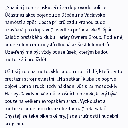
„Spanilá jízda se uskuteční za doprovodu policie.
Účastníci akce pojedou ze Džbánu na Václavské
náměstí a zpět. Cesta při průjezdu Prahou bude
uzavřená pro dopravu,“ uvedl za pořadatele Štěpán
Salač z pražského klubu Harley Owners Group. Podle něj
bude kolona motocyklů dlouhá až šest kilometrů.
Uzavřený má být vždy pouze úsek, kterým budou
motorkáři projíždět.
Užít si jízdu na motocyklu budou moci i lidé, kteří tento
prestižní stroj nevlastní. „Na setkání klubu se poprvé
objeví Demo Truck, tedy nákladní vůz s 23 motocykly
Harley-Davidson včetně letošních novinek, který bývá
pouze na velkém evropském srazu. Vyzkoušet si
motorku bude moci kdokoli zdarma,“ řekl Salač.
Chystají se také bikerské hry, jízda zručnosti i hudební
program.