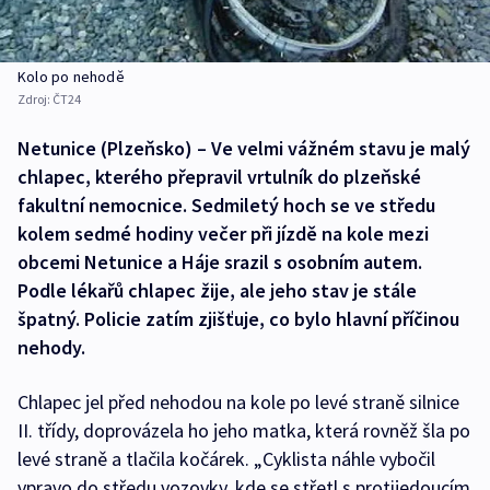
Kolo po nehodě
Zdroj:
ČT24
Netunice (Plzeňsko) – Ve velmi vážném stavu je malý
chlapec, kterého přepravil vrtulník do plzeňské
fakultní nemocnice. Sedmiletý hoch se ve středu
kolem sedmé hodiny večer při jízdě na kole mezi
obcemi Netunice a Háje srazil s osobním autem.
Podle lékařů chlapec žije, ale jeho stav je stále
špatný. Policie zatím zjišťuje, co bylo hlavní příčinou
nehody.
Chlapec jel před nehodou na kole po levé straně silnice
II. třídy, doprovázela ho jeho matka, která rovněž šla po
levé straně a tlačila kočárek. „Cyklista náhle vybočil
vpravo do středu vozovky, kde se střetl s protijedoucím