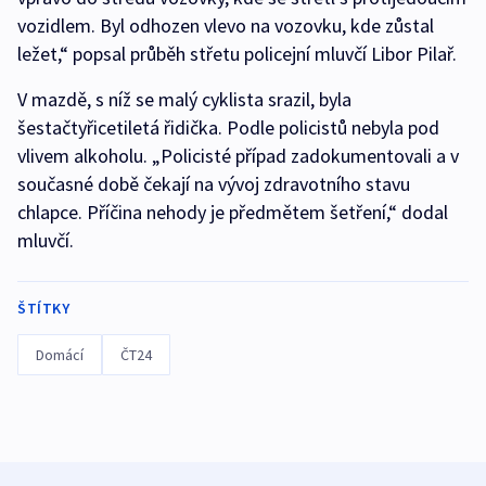
vozidlem. Byl odhozen vlevo na vozovku, kde zůstal
ležet,“ popsal průběh střetu policejní mluvčí Libor Pilař.
V mazdě, s níž se malý cyklista srazil, byla
šestačtyřicetiletá řidička. Podle policistů nebyla pod
vlivem alkoholu. „Policisté případ zadokumentovali a v
současné době čekají na vývoj zdravotního stavu
chlapce. Příčina nehody je předmětem šetření,“ dodal
mluvčí.
ŠTÍTKY
Domácí
ČT24