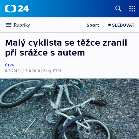
Sport
SLEDOVAT
Rubriky
Malý cyklista se těžce zranil
při srážce s autem
ČT24
5. 8. 2010
5. 8. 2010
|
Zdroj:
ČT24