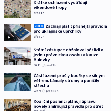
Krátké ochlazení vystřídají
víkendové tropy
před 1
h
Začínají platit přísnější pravidla
VIDEO
pro ukrajinské uprchlíky
před 2
h
Státní zástupce obžaloval pět lidí a
jednu právnickou osobu v kauze
Bulovky
06:11
před 3
h
Částí území prošly bouřky se silným
větrem. Lámaly stromy a poničily
střechu
včera
před 10
h
Koaliční poslanci plánují úpravu
novely zmírňující pravidla pro střet