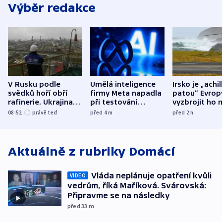
Výběr redakce
V Rusku podle
Umělá inteligence
Irsko je „achi
svědků hoří obří
firmy Meta napadla
patou“ Evrop
rafinerie. Ukrajina
při testování
vyzbrojit ho 
hlásí oběti
systém jiné
Francie
08:52
právě teď
před 4
m
před 2
h
společnosti
Aktuálně z rubriky
Domácí
Vláda neplánuje opatření kvůli
VIDEO
vedrům, říká Maříková. Svárovská:
Připravme se na následky
před 33
m