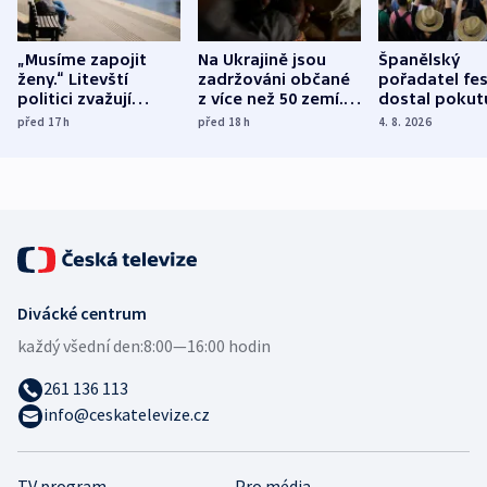
„Musíme zapojit
Na Ukrajině jsou
Španělský
ženy.“ Litevští
zadržováni občané
pořadatel fes
politici zvažují
z více než 50 zemí.
dostal pokut
dohodu o
Bojovali na straně
nekalé prakti
před 17
h
před 18
h
4. 8. 2026
demografii
Ruska
Divácké centrum
každý všední den:
8:00—16:00 hodin
261 136 113
info@ceskatelevize.cz
TV program
Pro média