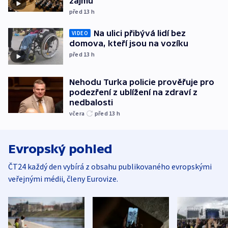
zájmů
před 13
h
Na ulici přibývá lidí bez
VIDEO
domova, kteří jsou na vozíku
před 13
h
Nehodu Turka policie prověřuje pro
podezření z ublížení na zdraví z
nedbalosti
včera
před 13
h
Evropský pohled
ČT24 každý den vybírá z obsahu publikovaného evropskými
veřejnými médii, členy Eurovize.