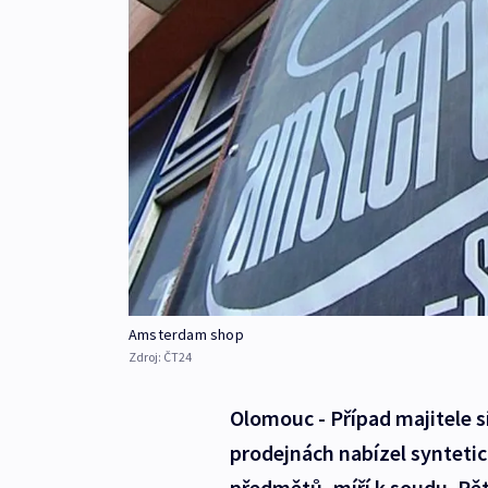
Amsterdam shop
Zdroj:
ČT24
Olomouc - Případ majitele 
prodejnách nabízel synteti
předmětů, míří k soudu. Pě