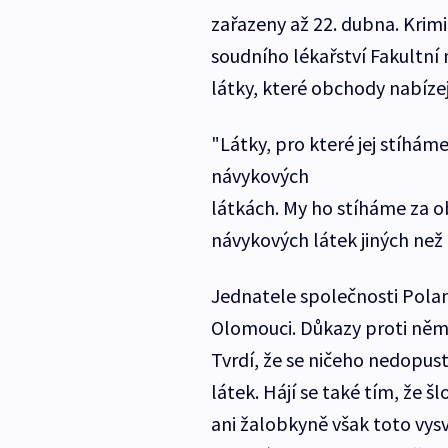
zařazeny až 22. dubna. Krim
soudního lékařství Fakultní
látky, které obchody nabízej
"Látky, pro které jej stíháme
návykových
látkách. My ho stíháme za ob
návykových látek jiných než 
Jednatele společnosti Polan
Olomouci. Důkazy proti němu
Tvrdí, že se ničeho nedopus
látek. Hájí se také tím, že 
ani žalobkyně však toto vys