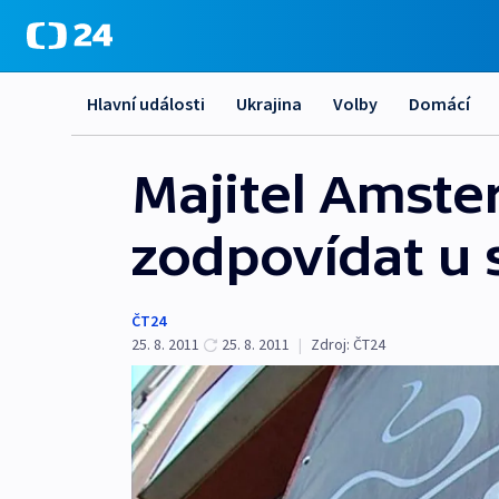
Hlavní události
Ukrajina
Volby
Domácí
Majitel Amst
zodpovídat u
ČT24
25. 8. 2011
25. 8. 2011
|
Zdroj:
ČT24