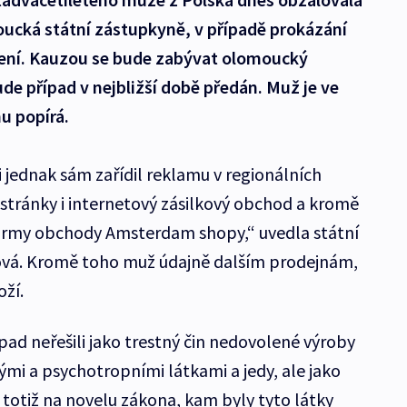
oucká státní zástupkyně, v případě prokázání
ězení. Kauzou se bude zabývat olomoucký
de případ v nejbližší době předán. Muž je ve
u popírá.
si jednak sám zařídil reklamu v regionálních
 stránky i internetový zásilkový obchod a kromě
 firmy obchody Amsterdam shopy,“ uvedla státní
vá. Kromě toho muž údajně dalším prodejnám,
oží.
ípad neřešili jako trestný čin nedovolené výroby
mi a psychotropními látkami a jedy, ale jako
 totiž na novelu zákona, kam byly tyto látky