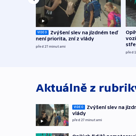
Opi
Zvýšení slev na jízdném teď
VIDEO
vozi
není priorita, zní z vlády
stř
před 27
minutami
před 
Aktuálně z rubri
Zvýšení slev na jízdn
VIDEO
vlády
před 27
minutami