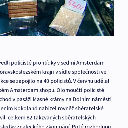
dli policisté prohlídky v sedmi Amsterdam
vskoslezském kraji i v sídle společnosti ve
kce se zapojilo na 40 policistů. V červnu udělali
nském Amsterdam shopu. Olomoučtí policisté
obchod v pasáži Masné krámy na Dolním náměstí
čením Kokoland nabízel rovněž sběratelské
vili celkem 82 takzvaných sběratelských
výsledky znaleckého zkoumání. Poté rozhodnou