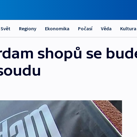
Svět
Regiony
Ekonomika
Počasí
Věda
Kultura
erdam shopů se bud
 soudu