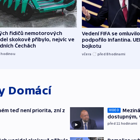
lých řidičů nemotorových
Vedení FIFA se omluvil
del skokově přibylo, nejvíc ve
podpořilo Infantina. UE
edních Čechách
bojkotu
1
hodinou
včera
před 8
hodinami
ky
Domácí
ém teď není priorita, zní z
Meziná
VIDEO
dostupným, 
před 11
hodinami