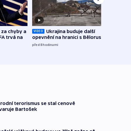
Zbyte
o za chyby a
Ukrajina buduje další
VIDEO
obtěž
FA trvá na
opevnění na hranici s Běloruskem
zách
před 8
hodinami
před 9
rodní terorismus se stal cenově
varuje Bartošek