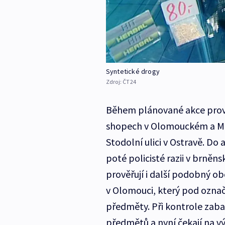
Syntetické drogy
Zdroj:
ČT24
Během plánované akce prove
shopech v Olomouckém a Mora
Stodolní ulici v Ostravě. Do a
poté policisté razii v brně
prověřují i další podobný 
v Olomouci, který pod ozna
předměty. Při kontrole zaba
předmětů a nyní čekají na 