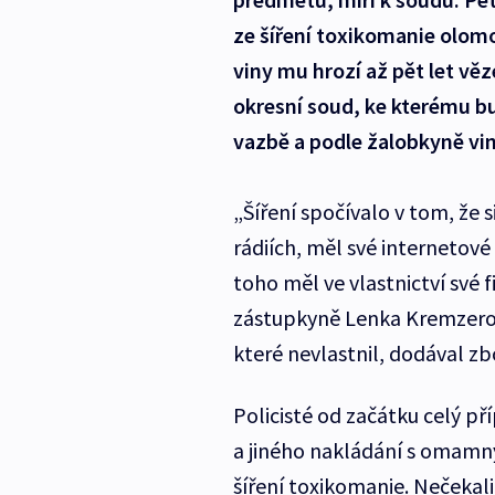
ze šíření toxikomanie olom
viny mu hrozí až pět let v
okresní soud, ke kterému bu
vazbě a podle žalobkyně vin
„Šíření spočívalo v tom, že 
rádiích, měl své internetové
toho měl ve vlastnictví své
zástupkyně Lenka Kremzero
které nevlastnil, dodával zb
Policisté od začátku celý př
a jiného nakládání s omamný
šíření toxikomanie. Nečekali