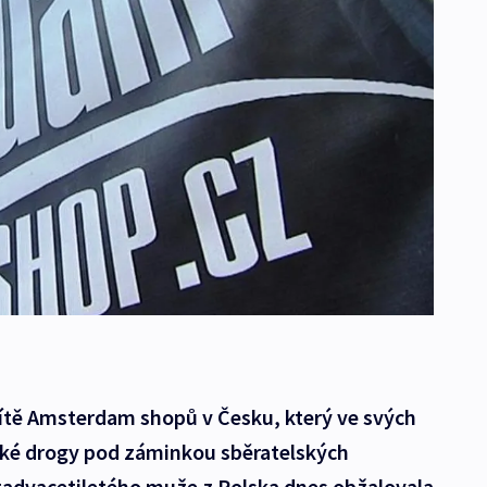
sítě Amsterdam shopů v Česku, který ve svých
cké drogy pod záminkou sběratelských
tadvacetiletého muže z Polska dnes obžalovala