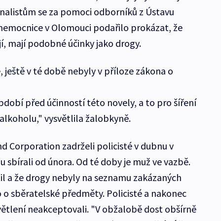
inalistům se za pomoci odborníků z Ústavu
 nemocnice v Olomouci podařilo prokázat, že
í, mají podobné účinky jako drogy.
, ještě v té době nebyly v příloze zákona o
dobí před účinností této novely, a to pro šíření
alkoholu," vysvětlila žalobkyně.
d Corporation zadrželi policisté v dubnu v
 sbírali od února. Od té doby je muž ve vazbě.
til a že drogy nebyly na seznamu zakázaných
šlo o sběratelské předměty. Policisté a nakonec
větlení neakceptovali. "V obžalobě dost obšírně