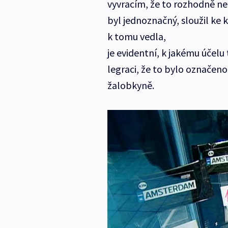
vyvracím, že to rozhodně n
byl jednoznačný, sloužil ke 
k tomu vedla,
je evidentní, k jakému účelu
legraci, že to bylo označen
žalobkyně.