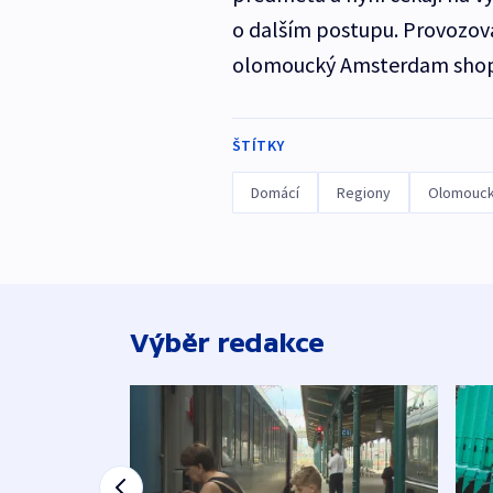
o dalším postupu. Provozova
olomoucký Amsterdam shop z
ŠTÍTKY
Domácí
Regiony
Olomouck
Výběr redakce