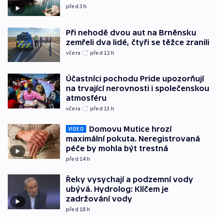
před 3
h
Při nehodě dvou aut na Brněnsku
zemřeli dva lidé, čtyři se těžce zranili
včera
před 12
h
Účastníci pochodu Pride upozorňují
na trvající nerovnosti i společenskou
atmosféru
včera
před 13
h
Domovu Mutice hrozí
VIDEO
maximální pokuta. Neregistrovaná
péče by mohla být trestná
před 14
h
Řeky vysychají a podzemní vody
ubývá. Hydrolog: Klíčem je
zadržování vody
před 18
h