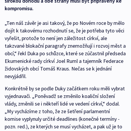
širokou dohodu a obě strany musí být připraveny ke
kompromisu.
„Ten náš závěr je asi takový, že po Novém roce by mělo
dojít k takovému rozhodnutí se, že je potřeba tyto věci
vyřešit, protože to není jen záležitost církví, ale
takzvané blokační paragrafy znemožňují i rozvoj měst a
obcí,“ řekl Duka po schůzce, které se zúčastnil předseda
Ekumenické rady církví Joel Ruml a tajemník Federace
židovských obcí Tomáš Kraus. Nečas se k jednání
nevyjádřil.
Konkrétně by se podle Duky začátkem roku měli vybrat
vyjednavači. „Poněvadž se změnilo koaliční složení
vlády, změnili se i někteří lidé ve vedení církví,“ dodal.
„My vycházíme z toho, že ze šetření parlamentní
komise vyplynuly určité deadlines (konečné termíny -
pozn. red.), ze kterých se musí vycházet, a pak už je to