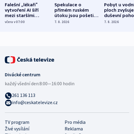
Falešní „lékaři“
Spekulace o
Pobyt u vodn
vytvoření AI šíří
přímém ruském
ploch zvyšuje
mezi staršími
útoku jsou pošetilé,
duševní poho
Poláky nebezpečné
míní estonský
ukázala
včera v 07:00
7. 8. 2026
7. 8. 2026
zdravotní rady
bezpečnostní
mezinárodní 
expert
Divácké centrum
každý všední den:
8:00—16:00 hodin
261 136 113
info@ceskatelevize.cz
TV program
Pro média
Živé vysílání
Reklama