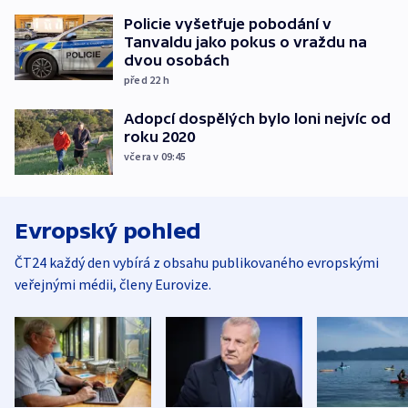
Policie vyšetřuje pobodání v
Tanvaldu jako pokus o vraždu na
dvou osobách
před 22
h
Adopcí dospělých bylo loni nejvíc od
roku 2020
včera v 09:45
Evropský pohled
ČT24 každý den vybírá z obsahu publikovaného evropskými
veřejnými médii, členy Eurovize.