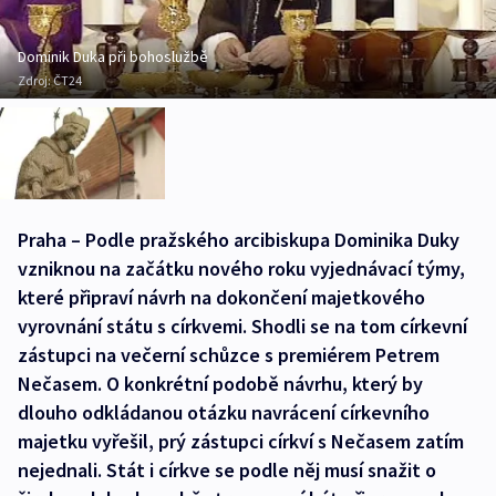
Dominik Duka při bohoslužbě
Zdroj:
ČT24
Praha – Podle pražského arcibiskupa Dominika Duky
vzniknou na začátku nového roku vyjednávací týmy,
které připraví návrh na dokončení majetkového
vyrovnání státu s církvemi. Shodli se na tom církevní
zástupci na večerní schůzce s premiérem Petrem
Nečasem. O konkrétní podobě návrhu, který by
dlouho odkládanou otázku navrácení církevního
majetku vyřešil, prý zástupci církví s Nečasem zatím
nejednali. Stát i církve se podle něj musí snažit o