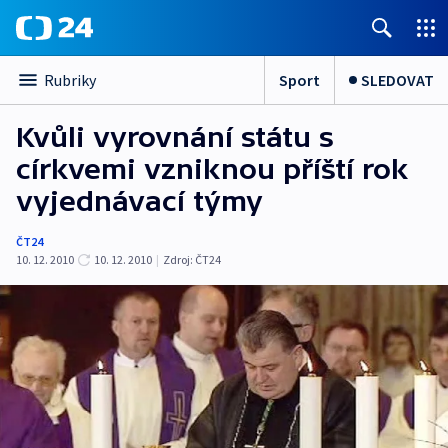
Sport
SLEDOVAT
Rubriky
Kvůli vyrovnání státu s
církvemi vzniknou příští rok
vyjednávací týmy
ČT24
10. 12. 2010
10. 12. 2010
|
Zdroj:
ČT24