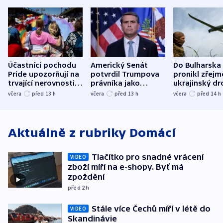
Účastníci pochodu
Americký Senát
Do Bulharska
Pride upozorňují na
potvrdil Trumpova
pronikl zřejm
trvající nerovnosti i
právníka jako
ukrajinský dr
společenskou
ministra
explodoval k
včera
před 13
h
včera
před 13
h
včera
před 14
h
atmosféru
spravedlnosti
od plynovod
Aktuálně z rubriky
Domácí
Tlačítko pro snadné vrácení
VIDEO
zboží míří na e-shopy. Byť má
zpoždění
před 2
h
Stále více Čechů míří v létě do
VIDEO
Skandinávie