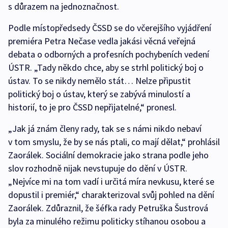
s důrazem na jednoznačnost.
Podle místopředsedy ČSSD se do včerejšího vyjádření
premiéra Petra Nečase vedla jakási věcná veřejná
debata o odborných a profesních pochybeních vedení
ÚSTR. „Tady někdo chce, aby se strhl politický boj o
ústav. To se nikdy nemělo stát… Nelze připustit
politický boj o ústav, který se zabývá minulostí a
historií, to je pro ČSSD nepřijatelné,“ pronesl.
„Jak já znám členy rady, tak se s námi nikdo nebaví
v tom smyslu, že by se nás ptali, co mají dělat,“ prohlásil
Zaorálek. Sociální demokracie jako strana podle jeho
slov rozhodně nijak nevstupuje do dění v ÚSTR.
„Nejvíce mi na tom vadí i určitá míra nevkusu, které se
dopustil i premiér,“ charakterizoval svůj pohled na dění
Zaorálek. Zdůraznil, že šéfka rady Petruška Šustrová
byla za minulého režimu politicky stíhanou osobou a