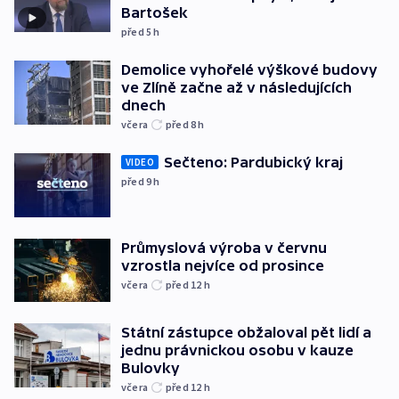
Bartošek
před 5
h
Demolice vyhořelé výškové budovy
ve Zlíně začne až v následujících
dnech
včera
před 8
h
Sečteno: Pardubický kraj
VIDEO
před 9
h
Průmyslová výroba v červnu
vzrostla nejvíce od prosince
včera
před 12
h
Státní zástupce obžaloval pět lidí a
jednu právnickou osobu v kauze
Bulovky
včera
před 12
h