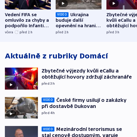
Vedení FIFA se
Ukrajina
Zbytečné výj
VIDEO
omluvilo za chyby a
buduje další
kvůli eCallu a
podpořilo Infantina.
opevnění na hranici
obtěžující ho
UEFA trvá na
s Běloruskem
zdržují záchr
včera
před 2
h
před 2
h
před 3
h
bojkotu
Aktuálně z rubriky
Domácí
Zbytečné výjezdy kvůli eCallu a
obtěžující hovory zdržují záchranáře
před 3
h
České firmy usilují o zakázky
VIDEO
při dostavbě Dukovan
před 4
h
Mezinárodní terorismus se
VIDEO
stal cenově dostupným, varuje