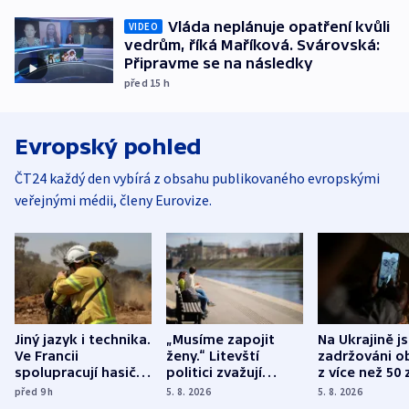
Vláda neplánuje opatření kvůli
VIDEO
vedrům, říká Maříková. Svárovská:
Připravme se na následky
před 15
h
Evropský pohled
ČT24 každý den vybírá z obsahu publikovaného evropskými
veřejnými médii, členy Eurovize.
Jiný jazyk i technika.
„Musíme zapojit
Na Ukrajině j
Ve Francii
ženy.“ Litevští
zadržováni o
spolupracují hasiči z
politici zvažují
z více než 50 
různých zemí
dohodu o
Bojovali na s
před 9
h
5. 8. 2026
5. 8. 2026
demografii
Ruska