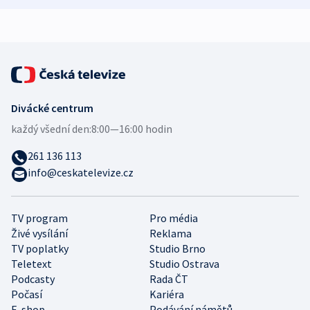
Divácké centrum
každý všední den:
8:00—16:00 hodin
261 136 113
info@ceskatelevize.cz
TV program
Pro média
Živé vysílání
Reklama
TV poplatky
Studio Brno
Teletext
Studio Ostrava
Podcasty
Rada ČT
Počasí
Kariéra
E-shop
Podávání námětů