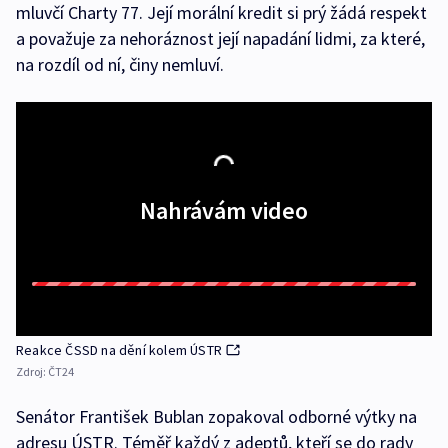
mluvčí Charty 77. Její morální kredit si prý žádá respekt
a považuje za nehoráznost její napadání lidmi, za které,
na rozdíl od ní, činy nemluví.
Nahrávám video
Reakce ČSSD na dění kolem ÚSTR
Zdroj:
ČT24
Senátor František Bublan zopakoval odborné výtky na
adresu ÚSTR. Téměř každý z adeptů, kteří se do rady