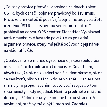
„Co tady pravice předvádí v posledních dnech kolem
ÚSTR, bych označil pojmem pravicový bolševismus.
Protože oni skutečně používají stejné metody ve střetu
o změnu ÚSTR na nezávislou vědeckou instituci,“
prohlásil na adresu ODS senátor Dienstbier. Vyvolávání
antikomunistické hysterie považuje za poslední
argument pravice, který má ještě odůvodnit její nárok
na vládnutí v ČR.
„Opakovaně jsem dnes slyšel něco o jakési spolupráci
mezi sociální demokracií a komunisty. Dovolte mi,
abych řekl, že nikdo z vedení sociální demokracie, nikdo
ze senátorů, nikdo z těch, kdo se v Senátu v souvislosti
s minulými projednáváními touto věcí zabýval, o tom
s komunisty nikdy nejednal. Není to předmětem žádné
dohody a žádné debaty s komunistickou stranou. A
nevím ani, proč by mělo být,“ prohlásil Zaorálek