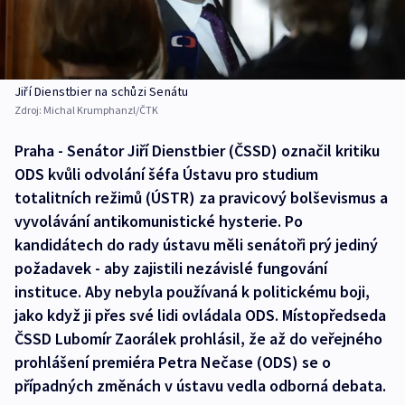
Jiří Dienstbier na schůzi Senátu
Zdroj:
Michal Krumphanzl/ČTK
Praha - Senátor Jiří Dienstbier (ČSSD) označil kritiku
ODS kvůli odvolání šéfa Ústavu pro studium
totalitních režimů (ÚSTR) za pravicový bolševismus a
vyvolávání antikomunistické hysterie. Po
kandidátech do rady ústavu měli senátoři prý jediný
požadavek - aby zajistili nezávislé fungování
instituce. Aby nebyla používaná k politickému boji,
jako když ji přes své lidi ovládala ODS. Místopředseda
ČSSD Lubomír Zaorálek prohlásil, že až do veřejného
prohlášení premiéra Petra Nečase (ODS) se o
případných změnách v ústavu vedla odborná debata.