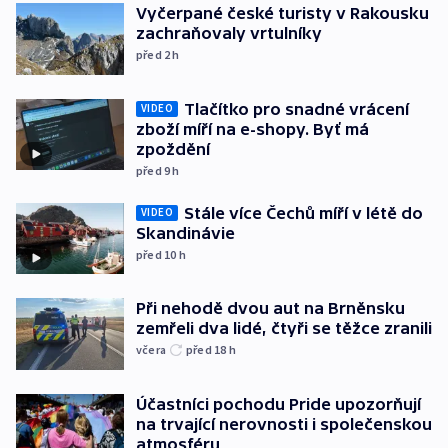
Vyčerpané české turisty v Rakousku
zachraňovaly vrtulníky
před 2
h
Tlačítko pro snadné vrácení
VIDEO
zboží míří na e-shopy. Byť má
zpoždění
před 9
h
Stále více Čechů míří v létě do
VIDEO
Skandinávie
před 10
h
Při nehodě dvou aut na Brněnsku
zemřeli dva lidé, čtyři se těžce zranili
včera
před 18
h
Účastníci pochodu Pride upozorňují
na trvající nerovnosti i společenskou
atmosféru