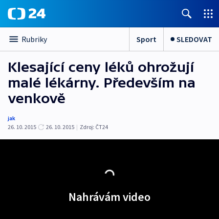
Sport
SLEDOVAT
Rubriky
Klesající ceny léků ohrožují
malé lékárny. Především na
venkově
jak
26. 10. 2015
26. 10. 2015
|
Zdroj:
ČT24
Nahrávám video