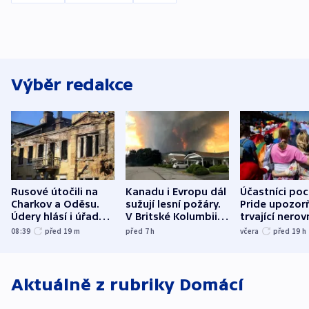
Výběr redakce
Rusové útočili na
Kanadu i Evropu dál
Účastníci po
Charkov a Oděsu.
sužují lesní požáry.
Pride upozorň
Údery hlásí i úřady v
V Britské Kolumbii
trvající nerov
Bělgorodu
evakuovali tisíce lidí
společensko
08:39
před 19
m
před 7
h
včera
před 19
h
atmosféru
Aktuálně z rubriky
Domácí