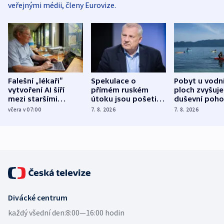
veřejnými médii, členy Eurovize.
Falešní „lékaři“
Spekulace o
Pobyt u vodn
vytvoření AI šíří
přímém ruském
ploch zvyšuje
mezi staršími
útoku jsou pošetilé,
duševní poho
Poláky nebezpečné
míní estonský
ukázala
včera v 07:00
7. 8. 2026
7. 8. 2026
zdravotní rady
bezpečnostní
mezinárodní 
expert
Divácké centrum
každý všední den:
8:00—16:00 hodin