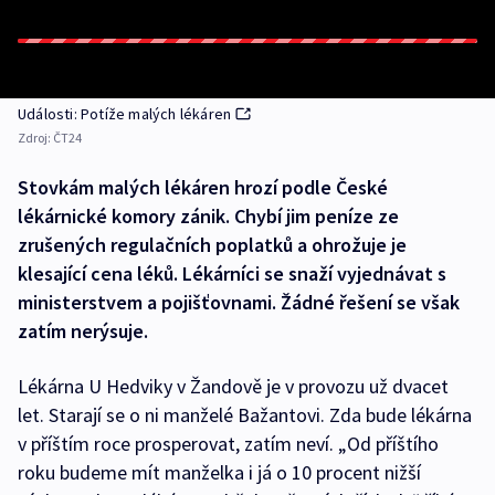
Události: Potíže malých lékáren
Zdroj:
ČT24
Stovkám malých lékáren hrozí podle České
lékárnické komory zánik. Chybí jim peníze ze
zrušených regulačních poplatků a ohrožuje je
klesající cena léků. Lékárníci se snaží vyjednávat s
ministerstvem a pojišťovnami. Žádné řešení se však
zatím nerýsuje.
Lékárna U Hedviky v Žandově je v provozu už dvacet
let. Starají se o ni manželé Bažantovi. Zda bude lékárna
v příštím roce prosperovat, zatím neví. „Od příštího
roku budeme mít manželka i já o 10 procent nižší