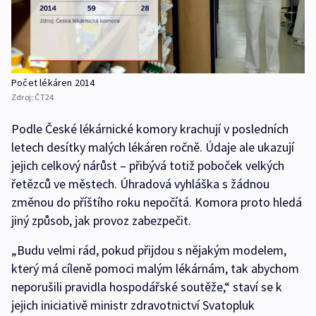
Počet lékáren 2014
Zdroj:
ČT24
Podle České lékárnické komory krachují v posledních
letech desítky malých lékáren ročně. Údaje ale ukazují
jejich celkový nárůst – přibývá totiž poboček velkých
řetězců ve městech. Úhradová vyhláška s žádnou
změnou do příštího roku nepočítá. Komora proto hledá
jiný způsob, jak provoz zabezpečit.
„Budu velmi rád, pokud přijdou s nějakým modelem,
který má cíleně pomoci malým lékárnám, tak abychom
neporušili pravidla hospodářské soutěže,“ staví se k
jejich iniciativě ministr zdravotnictví Svatopluk