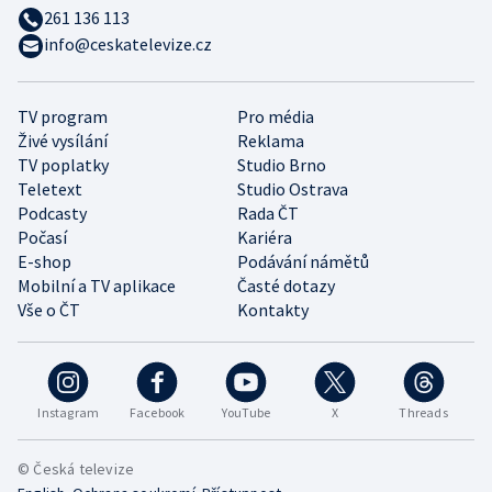
261 136 113
info@ceskatelevize.cz
TV program
Pro média
Živé vysílání
Reklama
TV poplatky
Studio Brno
Teletext
Studio Ostrava
Podcasty
Rada ČT
Počasí
Kariéra
E-shop
Podávání námětů
Mobilní a TV aplikace
Časté dotazy
Vše o ČT
Kontakty
Instagram
Facebook
YouTube
X
Threads
© Česká televize