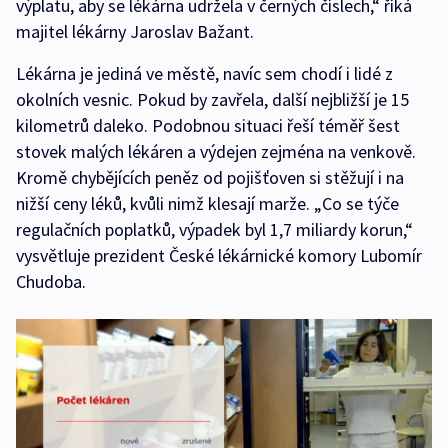
výplatu, aby se lékárna udržela v černých číslech,“ říká
majitel lékárny Jaroslav Bažant.
Lékárna je jediná ve městě, navíc sem chodí i lidé z
okolních vesnic. Pokud by zavřela, další nejbližší je 15
kilometrů daleko. Podobnou situaci řeší téměř šest
stovek malých lékáren a výdejen zejména na venkově.
Kromě chybějících peněz od pojišťoven si stěžují i na
nižší ceny léků, kvůli nimž klesají marže. „Co se týče
regulačních poplatků, výpadek byl 1,7 miliardy korun,“
vysvětluje prezident České lékárnické komory Lubomír
Chudoba.