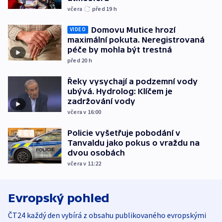
včera
před 19
h
Domovu Mutice hrozí
VIDEO
maximální pokuta. Neregistrovaná
péče by mohla být trestná
před 20
h
Řeky vysychají a podzemní vody
ubývá. Hydrolog: Klíčem je
zadržování vody
včera v 16:00
Policie vyšetřuje pobodání v
Tanvaldu jako pokus o vraždu na
dvou osobách
včera v 11:22
Evropský pohled
ČT24 každý den vybírá z obsahu publikovaného evropskými