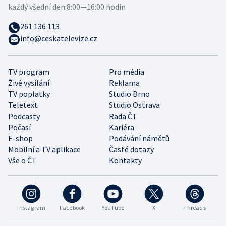
každý všední den:
8:00—16:00 hodin
261 136 113
info@ceskatelevize.cz
TV program
Pro média
Živé vysílání
Reklama
TV poplatky
Studio Brno
Teletext
Studio Ostrava
Podcasty
Rada ČT
Počasí
Kariéra
E-shop
Podávání námětů
Mobilní a TV aplikace
Časté dotazy
Vše o ČT
Kontakty
Instagram
Facebook
YouTube
X
Threads