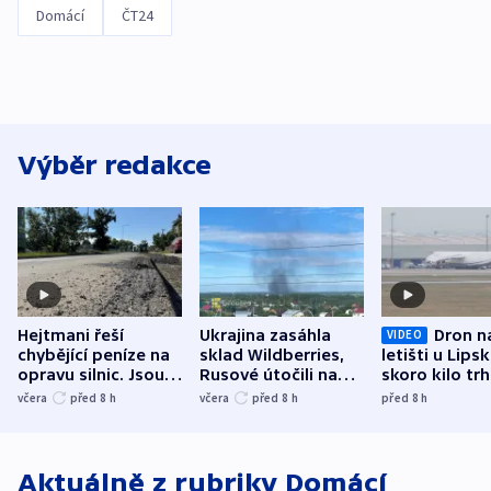
Domácí
ČT24
Výběr redakce
Hejtmani řeší
Ukrajina zasáhla
Dron n
VIDEO
chybějící peníze na
sklad Wildberries,
letišti u Lips
opravu silnic. Jsou
Rusové útočili na
skoro kilo trh
nenárokové, namítá
trh, hasiče či
indicie ukazuj
včera
před 8
h
včera
před 8
h
před 8
h
ministerstvo
stadion
Rusko
Aktuálně z rubriky
Domácí