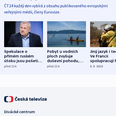
ČT24 každý den vybírá z obsahu publikovaného evropskými
veřejnými médii, členy Eurovize.
Spekulace o
Pobyt u vodních
Jiný jazyk i t
přímém ruském
ploch zvyšuje
Ve Francii
útoku jsou pošetilé,
duševní pohodu,
spolupracují h
míní estonský
ukázala
různých zemí
před 12
h
před 21
h
6. 8. 2026
bezpečnostní
mezinárodní studie
expert
Divácké centrum