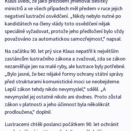
Klaus uvedl, že jako prezident jmenoval desítky
ministrů a ve všech případech měl předem v ruce jejich
negativní lustrační osvědčení. „Nikdy nebylo nutné po
kandidátech na členy vlády toto osvědčení nějak
speciálně vyžadovat, protože jeho předložení bylo vždy
považováno za automatickou samozřejmost,“ napsal.
Na začátku 90. let prý sice Klaus nepatřil k největším
zastáncům lustračního zákona a zvažoval, zda se zákon
nezaměřuje jen na malé ryby, ale lustrace byly potřebné.
„Bylo jasné, že bez nějaké formy ochrany státní správy
před strukturami komunistické moci se neobejdeme.
Lepší zákon tehdy nikdo nevymyslel,“ sdělil. „A
nevymyslel jej ostatně nikdo ani dodnes. Proto zůstal
zákon v platnosti a jeho účinnost byla několikrát
prodloužena,“ doplnil.
Lustracemi chtěli poslanci počátkem 90. let ochránit