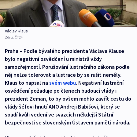
Václav Klaus
Zdroj:
ČT24
Praha – Podle bývalého prezidenta Václava Klause
bylo negativní osvědčení u ministrů vždy
samozřejmostí. Porušování lustračního zákona podle
něj nelze tolerovat a lustrace by se rušit neměly.
Klaus to napsal na
svém webu
. Negativní lustrační
osvědčení požaduje po členech budoucí vlády i
prezident Zeman, to by ovšem mohlo zavřít cestu do
vlády šéfovi hnutí ANO Andreji Babišovi, který se
soudí kvůli vedení ve svazcích někdejší Státní
bezpečnosti se slovenským Ústavem paměti národa.