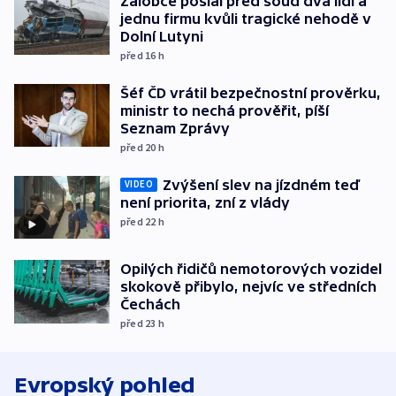
Žalobce poslal před soud dva lidi a
jednu firmu kvůli tragické nehodě v
Dolní Lutyni
před 16
h
Šéf ČD vrátil bezpečnostní prověrku,
ministr to nechá prověřit, píší
Seznam Zprávy
před 20
h
Zvýšení slev na jízdném teď
VIDEO
není priorita, zní z vlády
před 22
h
Opilých řidičů nemotorových vozidel
skokově přibylo, nejvíc ve středních
Čechách
před 23
h
Evropský pohled