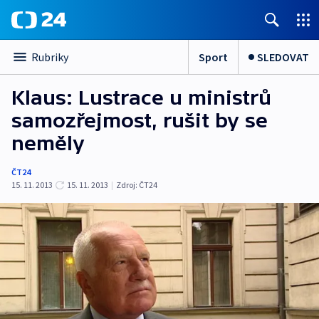
Sport
SLEDOVAT
Rubriky
Klaus: Lustrace u ministrů
samozřejmost, rušit by se
neměly
ČT24
15. 11. 2013
15. 11. 2013
|
Zdroj:
ČT24