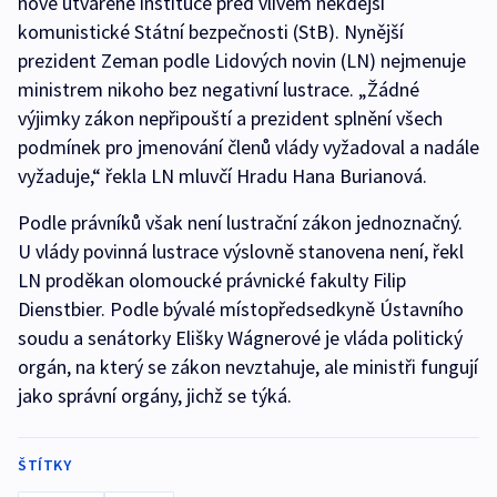
nově utvářené instituce před vlivem někdejší
komunistické Státní bezpečnosti (StB). Nynější
prezident Zeman podle Lidových novin (LN) nejmenuje
ministrem nikoho bez negativní lustrace. „Žádné
výjimky zákon nepřipouští a prezident splnění všech
podmínek pro jmenování členů vlády vyžadoval a nadále
vyžaduje,“ řekla LN mluvčí Hradu Hana Burianová.
Podle právníků však není lustrační zákon jednoznačný.
U vlády povinná lustrace výslovně stanovena není, řekl
LN proděkan olomoucké právnické fakulty Filip
Dienstbier. Podle bývalé místopředsedkyně Ústavního
soudu a senátorky Elišky Wágnerové je vláda politický
orgán, na který se zákon nevztahuje, ale ministři fungují
jako správní orgány, jichž se týká.
ŠTÍTKY