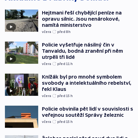
Hejtmani řeší chybějící peníze na
opravu silnic. Jsou nenárokové,
namítá ministerstvo
včera
před 8
h
Policie vyšetřuje násilný čin v
Tanvaldu, bodná zranění při něm
utrpěli tři lidé
včera
před 11
h
Knížák byl pro mnohé symbolem
svobody a intelektuálního rebelství,
řekl Klaus
včera
před 15
h
Policie obvinila pět lidí v souvislosti s
veřejnou soutěží Správy železnic
včera
před 15
h