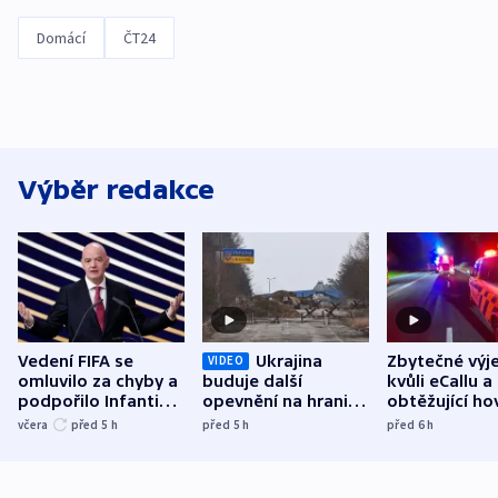
Domácí
ČT24
Výběr redakce
Vedení FIFA se
Ukrajina
Zbytečné výj
VIDEO
omluvilo za chyby a
buduje další
kvůli eCallu a
podpořilo Infantina.
opevnění na hranici
obtěžující ho
UEFA trvá na
s Běloruskem
zdržují záchr
včera
před 5
h
před 5
h
před 6
h
bojkotu