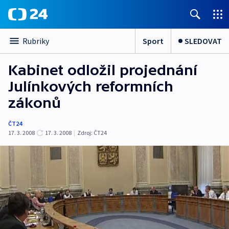
Sport
SLEDOVAT
Rubriky
Kabinet odložil projednání
Julínkových reformních
zákonů
ČT24
17. 3. 2008
17. 3. 2008
|
Zdroj:
ČT24