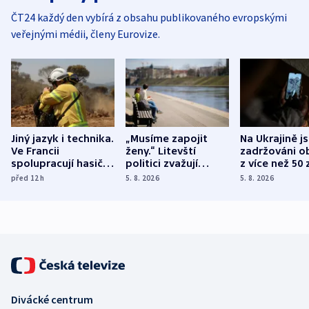
ČT24 každý den vybírá z obsahu publikovaného evropskými
veřejnými médii, členy Eurovize.
Jiný jazyk i technika.
„Musíme zapojit
Na Ukrajině j
Ve Francii
ženy.“ Litevští
zadržováni o
spolupracují hasiči z
politici zvažují
z více než 50 
různých zemí
dohodu o
Bojovali na s
před 12
h
5. 8. 2026
5. 8. 2026
demografii
Ruska
Divácké centrum