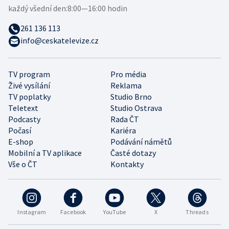
každý všední den:
8:00—16:00 hodin
261 136 113
info@ceskatelevize.cz
TV program
Pro média
Živé vysílání
Reklama
TV poplatky
Studio Brno
Teletext
Studio Ostrava
Podcasty
Rada ČT
Počasí
Kariéra
E-shop
Podávání námětů
Mobilní a TV aplikace
Časté dotazy
Vše o ČT
Kontakty
Instagram
Facebook
YouTube
X
Threads