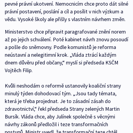
pevné právní ukotvení. Nemocnicím chce proto dát silné
právní postavení, poslání a cíl a posílit v nich výzkum a
vědu. Vysoké školy ale přišly s vlastním návrhem změn.
Ministerstvo chce připravit paragrafované znění norem
až po jejich schválení. Poté kabinet návrh znovu posoudí
a pošle do sněmovny. Podle komunistů je reforma
neústavní a nelegitimní krok. „Vláda ztrácí každým
dnem důvěru před občany,“ myslí si předseda KSČM
Vojtěch Filip.
Kvůli neshodám o reformě ustanovily koaliční strany
minulý týden dohodovací tým. „Jsou tady témata,
která je třeba projednat. Je to zásadní zásah do
zdravotnictví,“ řekl předseda Strany zelených Martin
Bursík. Vláda chce, aby Julínek společně s věcnými
návrhy zákonů předložil i teze transformačních
postupů. Ministr uvedl, že transformační teze chtěl