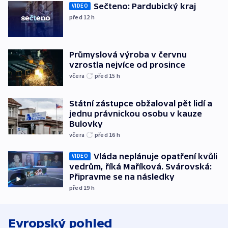
Sečteno: Pardubický kraj
VIDEO
před 12
h
Průmyslová výroba v červnu
vzrostla nejvíce od prosince
včera
před 15
h
Státní zástupce obžaloval pět lidí a
jednu právnickou osobu v kauze
Bulovky
včera
před 16
h
Vláda neplánuje opatření kvůli
VIDEO
vedrům, říká Maříková. Svárovská:
Připravme se na následky
před 19
h
Evropský pohled