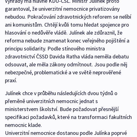
Výhrady má hlavně KDU-ČSL. Ministr Julínek proto
garantoval, že univerzitní nemocnice privatizovány
nebudou. Pokračování zdravotnických reforem se nelíbí
ani komunistům. Chtějí kvůli tomu hledat spojence pro
hlasování o nedůvěře vládě. Julínek ale zdůraznil, že
reforma nebude znamenat konec veřejného pojištění a
principu solidarity. Podle stínového ministra
zdravotnictví ČSSD Davida Ratha vláda neměla debatu
odsouvat, ale měla zákony odmítnout. Jsou podle něj
nebezpečné, problematické a ve světě neprověřené
praxí.
Julínek chce v průběhu následujících dvou týdnů o
přeměně univerzitních nemocnic jednat s
ministerstvem školství. Bude požadovat přesnější
specifikaci požadavků, které na transformaci fakultních
nemocnic klade.
Univerzitní nemocnice dostanou podle Julínka poprvé