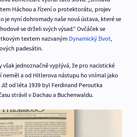
ntem Háchou a řízení o protektorátu, projev
o je nyní dohromady naše nová ústava, které se
hodové se drželi svých výsad.“ Ovčáček se
outkovým textem nazvaným
Dynamický život
,
ových padesátin.
 však jednoznačně vyplývá, že pro nacistické
eměl a od Hitlerova nástupu ho vnímal jako
Již od léta 1939 byl Ferdinand Peroutka
času strávil v Dachau a Buchenwaldu.