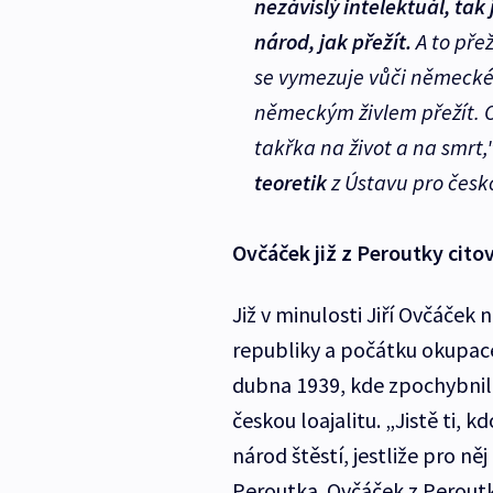
nezávislý intelektuál, tak
národ, jak přežít.
A to přež
se vymezuje vůči německému
německým živlem přežít. On 
takřka na život a na smrt,
teoretik
z Ústavu pro česko
Ovčáček již z Peroutky citov
Již v minulosti Jiří Ovčáček
republiky a počátku okupace
dubna 1939, kde zpochybnil
českou loajalitu. „Jistě ti, 
národ štěstí, jestliže pro ně
Peroutka. Ovčáček z Perout