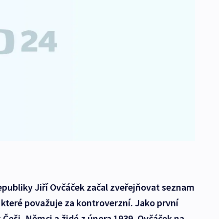
epubliky Jiří Ovčáček začal zveřejňovat seznam
které považuje za kontroverzní. Jako první
 Češi, Němci a židé z února 1939. Ovčáček na