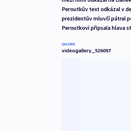
Peroutkův text odkázal v de
prezidentův mluvčí pátral p
Peroutkovi připsala hlava s
GALERIE
videogallery_526097