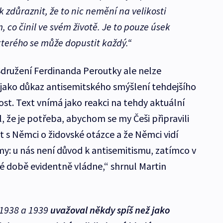
 zdůraznit, že to nic nemění na velikosti
 co činil ve svém životě. Je to pouze úsek
kterého se může dopustit každý.“
družení Ferdinanda Peroutky ale nelze
jako důkaz antisemitského smýšlení tehdejšího
st. Text vnímá jako reakci na tehdy aktuální
l, že je potřeba, abychom se my Češi připravili
t s Němci o židovské otázce a že Němci vidí
 my: u nás není důvod k antisemitismu, zatímco v
 době evidentně vládne,“ shrnul Martin
 1938 a 1939
uvažoval někdy spíš než jako