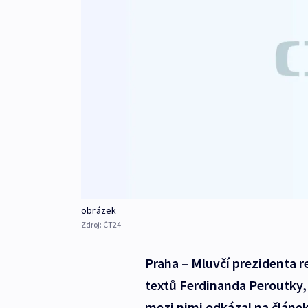
obrázek
Zdroj:
ČT24
Praha – Mluvčí prezidenta r
textů Ferdinanda Peroutky, 
mezi nimi odkázal na článek