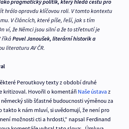
 jako pragmatický politik, který hledá cestu pro
ít hrálo opravdu klíčovou roli. V tomto kontextu
. V článcích, které píše, řeší, jak s tím
ví, že Němci jsou silní a že to střetnutí je
" říká
Pavel Janoušek, literární historik a
u literaturu AV ČR.
al
 některé Peroutkovy texty z období druhé
 kritizoval. Hovořil o komentáři
Naše ústava
z
 německý slib šťastné budoucnosti výměnou za
kdo takto k nám mluví, si uvědomují, že není pro
j není možnosti cti a hrdosti,“ napsal Ferdinand
kova komentáře vybral tato slova: „Úmluva