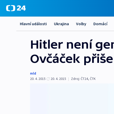
Hlavní události
Ukrajina
Volby
Domácí
Hitler není g
Ovčáček přiše
mld
20. 4. 2015
20. 4. 2015
|
Zdroj:
ČT24, ČTK