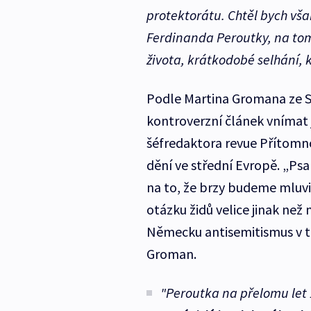
protektorátu. Chtěl bych však
Ferdinanda Peroutky, na tom,
života, krátkodobé selhání, 
Podle Martina Gromana ze S
kontroverzní článek vnímat 
šéfredaktora revue Přítomno
dění ve střední Evropě. „Psa
na to, že brzy budeme mluvi
otázku židů velice jinak než
Německu antisemitismus v té
Groman.
"Peroutka na přelomu let