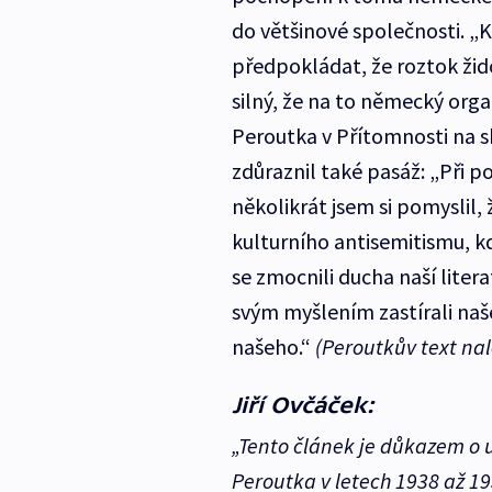
do většinové společnosti. „K
předpokládat, že roztok ži
silný, že na to německý org
Peroutka v Přítomnosti na sk
zdůraznil také pasáž: „Při 
několikrát jsem si pomyslil
kulturního antisemitismu, k
se zmocnili ducha naší liter
svým myšlením zastírali naš
našeho.“
(Peroutkův text na
Jiří Ovčáček:
„Tento článek je důkazem o 
Peroutka v letech 1938 až 1