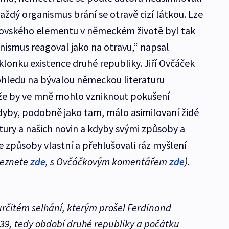
aždý organismus brání se otravě cizí látkou. Lze
dovského elementu v německém životě byl tak
anismus reagoval jako na otravu,“ napsal
lonku existence druhé republiky. Jiří Ovčáček
pohledu na bývalou německou literaturu
, že by ve mně mohlo vzniknout pokušení
dyby, podobně jako tam, málo asimilovaní židé
atury a našich novin a kdyby svými způsoby a
e způsoby vlastní a přehlušovali ráz myšlení
leznete
zde
, s Ovčáčkovým komentářem
zde
)
.
určitém selhání, kterým prošel Ferdinand
939, tedy období druhé republiky a počátku