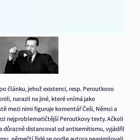
 po článku, jehož existenci, resp. Peroutkovo
ili, narazil na jiné, které vnímá jako
tě mezi nimi figuruje komentář Češi, Němci a
zi nejproblematičtější Peroutkovy texty. Ačkoli
 důrazně distancoval od antisemitismu, vyjádřil
, němečtí židé se podle autora neasimilovali