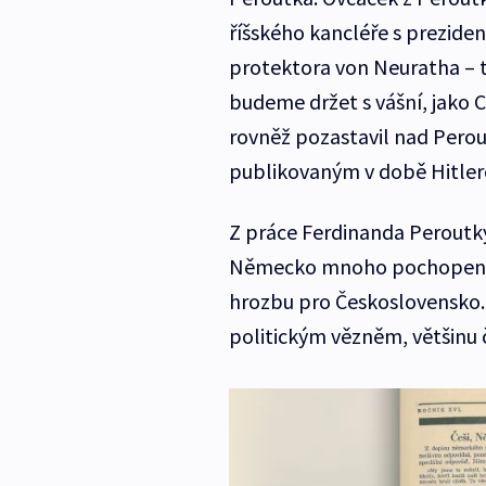
říšského kancléře s prezide
protektora von Neuratha – t
budeme držet s vášní, jako C
rovněž pozastavil nad Per
publikovaným v době Hitler
Z práce Ferdinanda Peroutky
Německo mnoho pochopení n
hrozbu pro Československo. 
politickým vězněm, většinu 