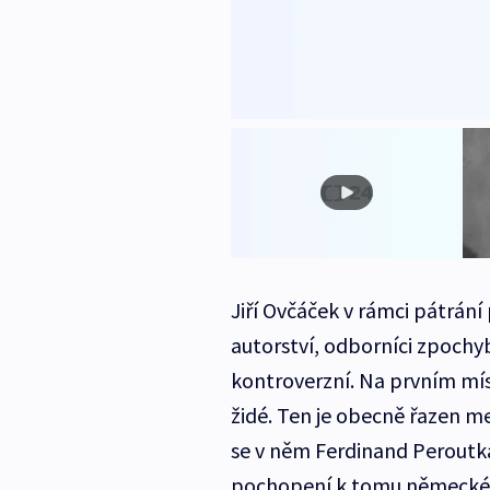
Jiří Ovčáček v rámci pátrání
autorství, odborníci zpochybn
kontroverzní. Na prvním mís
židé. Ten je obecně řazen me
se v něm Ferdinand Peroutka
pochopení k tomu německému