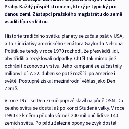
Prahy. Každý přispěl stromem, který je typický pro
danou zemi. Zástupci pražského magistrátu do země
vsadili lípu srdčitou.
Historie tradičního svátku planety se začala psát v USA,
a to z iniciativy amerického senátora Gaylorda Nelsona.
Politik se tehdy v roce 1970 rozhodl, že přesvědčí lidi,
aby třídili a recyklovali odpadky. Chtěl tak mimo jiné
ochránit ozonovou vrstvu. Jeho kampaně se zúčastnily
miliony lidí. A 22. duben se poté rozšířil po Americe i
světě. Postupně získal mezinárodní věhlas jako Den
Země.
V roce 1971 se Den Země poprvé slavil na půdě OSN. Do
celého světa se dostal až po konci Studené války. V roce
1990 se k němu přidalo víc než 200 milionů lidí ve 140
zemích světa. Po pádu železné opony se zvyk dostal i