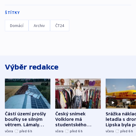
ŠTÍTKY
Domácí
Archiv
ČT24
Výběr redakce
Částí území prošly
Český snímek
Srážka nákla
bouřky se silným
Volklore má
letadla s dr
větrem. Lámaly
studentského
Lipska byla p
stromy a poničily
Oscara, zabojuje o
německého mi
včera
před 6
h
včera
před 6
h
včera
před 6
h
střechu
cenu za krátký film
hybridní útok