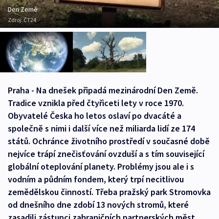
Den Země
Zdroj:
ČT24
Praha - Na dnešek připadá mezinárodní Den Země.
Tradice vznikla před čtyřiceti lety v roce 1970.
Obyvatelé Česka ho letos oslaví po dvacáté a
společně s nimi i další více než miliarda lidí ze 174
států. Ochránce životního prostředí v současné době
nejvíce trápí znečisťování ovzduší a s tím související
globální oteplování planety. Problémy jsou ale i s
vodním a půdním fondem, který trpí necitlivou
zemědělskou činností. Třeba pražský park Stromovka
od dnešního dne zdobí 13 nových stromů, které
zasadili zástupci zahraničních partnerských měst