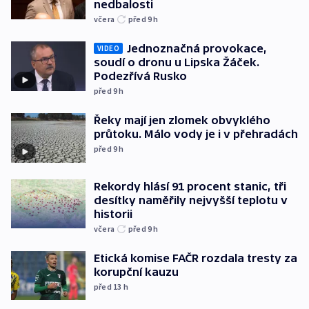
nedbalosti
včera
před 9
h
Jednoznačná provokace,
VIDEO
soudí o dronu u Lipska Žáček.
Podezřívá Rusko
před 9
h
Řeky mají jen zlomek obvyklého
průtoku. Málo vody je i v přehradách
před 9
h
Rekordy hlásí 91 procent stanic, tři
desítky naměřily nejvyšší teplotu v
historii
včera
před 9
h
Etická komise FAČR rozdala tresty za
korupční kauzu
před 13
h