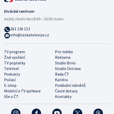
Divácké centrum
každý všední den:
8:00—16:00 hodin
261 136 113
info@ceskatelevize.cz
TV program
Pro média
Živé vysílání
Reklama
TV poplatky
Studio Brno
Teletext
Studio Ostrava
Podcasty
Rada ČT
Počasí
Kariéra
E-shop
Podávání námětů
Mobilní a TV aplikace
Časté dotazy
Vše o ČT
Kontakty