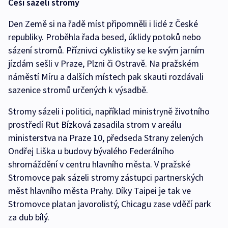
Češi sázeli stromy
Den Země si na řadě míst připomněli i lidé z České
republiky. Proběhla řada besed, úklidy potoků nebo
sázení stromů. Příznivci cyklistiky se ke svým jarním
jízdám sešli v Praze, Plzni či Ostravě. Na pražském
náměstí Míru a dalších místech pak skauti rozdávali
sazenice stromů určených k výsadbě.
Stromy sázeli i politici, například ministryně životního
prostředí Rut Bízková zasadila strom v areálu
ministerstva na Praze 10, předseda Strany zelených
Ondřej Liška u budovy bývalého Federálního
shromáždění v centru hlavního města. V pražské
Stromovce pak sázeli stromy zástupci partnerských
měst hlavního města Prahy. Díky Taipei je tak ve
Stromovce platan javorolistý, Chicagu zase vděčí park
za dub bílý.