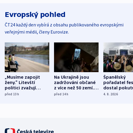
Evropský pohled
ČT24 každý den vybírá z obsahu publikovaného evropskými
veřejnými médii, členy Eurovize.
„Musíme zapojit
Na Ukrajině jsou
Španělský
ženy.“ Litevští
zadržováni občané
pořadatel fes
politici zvažují
z více než 50 zemí.
dostal pokut
dohodu o
Bojovali na straně
nekalé prakti
před 13
h
před 14
h
4. 8. 2026
demografii
Ruska