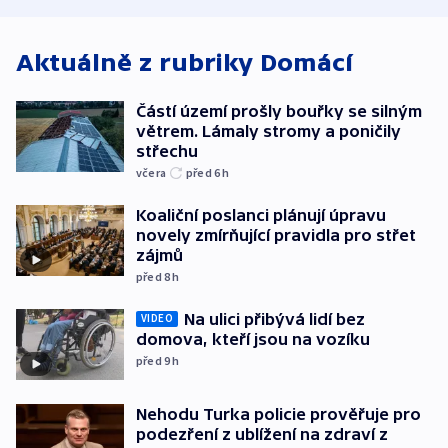
Aktuálně z rubriky
Domácí
Částí území prošly bouřky se silným
větrem. Lámaly stromy a poničily
střechu
včera
před 6
h
Koaliční poslanci plánují úpravu
novely zmírňující pravidla pro střet
zájmů
před 8
h
Na ulici přibývá lidí bez
VIDEO
domova, kteří jsou na vozíku
před 9
h
Nehodu Turka policie prověřuje pro
podezření z ublížení na zdraví z