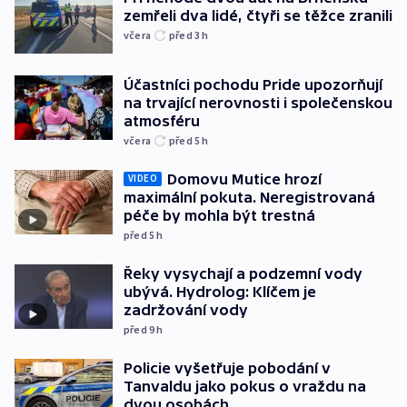
zemřeli dva lidé, čtyři se těžce zranili
včera
před 3
h
Účastníci pochodu Pride upozorňují
na trvající nerovnosti i společenskou
atmosféru
včera
před 5
h
Domovu Mutice hrozí
VIDEO
maximální pokuta. Neregistrovaná
péče by mohla být trestná
před 5
h
Řeky vysychají a podzemní vody
ubývá. Hydrolog: Klíčem je
zadržování vody
před 9
h
Policie vyšetřuje pobodání v
Tanvaldu jako pokus o vraždu na
dvou osobách