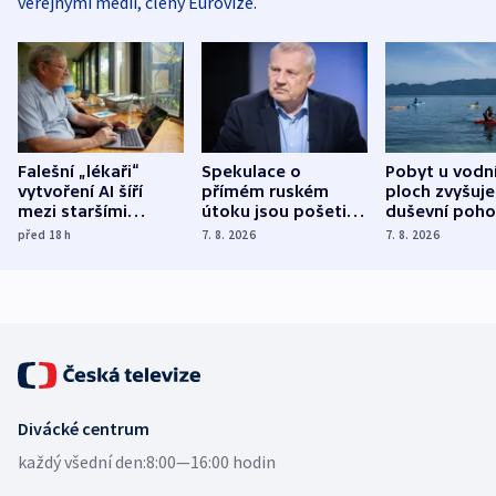
veřejnými médii, členy Eurovize.
Falešní „lékaři“
Spekulace o
Pobyt u vodn
vytvoření AI šíří
přímém ruském
ploch zvyšuje
mezi staršími
útoku jsou pošetilé,
duševní poho
Poláky nebezpečné
míní estonský
ukázala
před 18
h
7. 8. 2026
7. 8. 2026
zdravotní rady
bezpečnostní
mezinárodní 
expert
Divácké centrum
každý všední den:
8:00—16:00 hodin