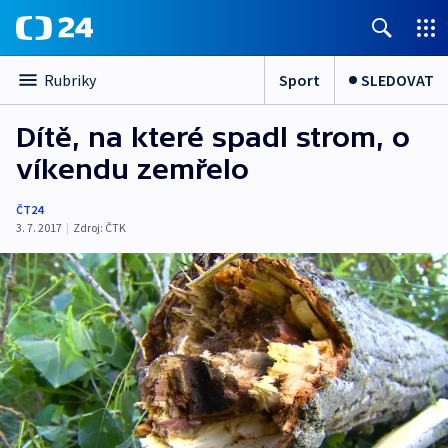
Sport
SLEDOVAT
Rubriky
Dítě, na které spadl strom, o
víkendu zemřelo
ČT24
3. 7. 2017
|
Zdroj:
ČTK