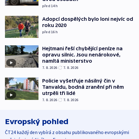
před 14
h
Adopcí dospělých bylo loni nejvíc od
roku 2020
před 16
h
Hejtmani řeší chybějící peníze na
opravu silnic. Jsou nenárokové,
namítá ministerstvo
7. 8. 2026
7. 8. 2026
Policie vyšetřuje násilný čin v
Tanvaldu, bodná zranění při něm
utrpěli tři lidé
7. 8. 2026
7. 8. 2026
Evropský pohled
ČT24 každý den vybírá z obsahu publikovaného evropskými