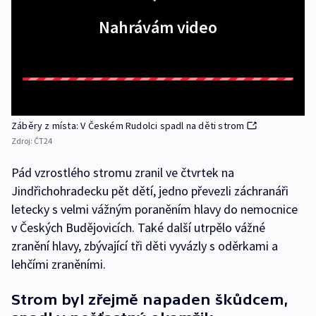
Nahrávám video
Záběry z místa: V Českém Rudolci spadl na děti strom
Zdroj:
ČT24
Pád vzrostlého stromu zranil ve čtvrtek na
Jindřichohradecku pět dětí, jedno převezli záchranáři
letecky s velmi vážným poraněním hlavy do nemocnice
v Českých Budějovicích. Také další utrpělo vážné
zranění hlavy, zbývající tři děti vyvázly s oděrkami a
lehčími zraněními.
Strom byl zřejmě napaden škůdcem,