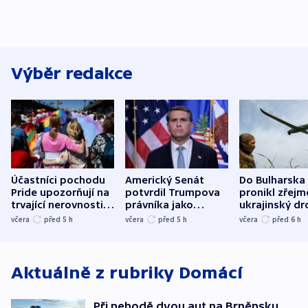
Výběr redakce
Účastníci pochodu
Americký Senát
Do Bulharska
Pride upozorňují na
potvrdil Trumpova
pronikl zřejm
trvající nerovnosti i
právníka jako
ukrajinský dr
společenskou
ministra
explodoval k
včera
před 5
h
včera
před 5
h
včera
před 6
h
atmosféru
spravedlnosti
od plynovod
Aktuálně z rubriky
Domácí
Při nehodě dvou aut na Brněnsku