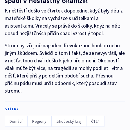
spadl v nešťastný okamžik
K neštěstí došlo ve čtvrtek dopoledne, když byly děti z
mateřské školky na vycházce s učitelkami a
asistentkami. Vracely se právě do školky, když na ně z
dosud nezjištěných příčin spadl vzrostlý topol.
Strom byl zřejmě napaden dřevokaznou houbou nebo
jiným škůdcem. Svědčí o tom i fakt, že se nevyvrátil, ale
v nešťastnou chvíli došlo k jeho přelomení. Okolností
však může být více, na tragédii se mohly podílet i vítr a
déšť, které přišly po delším období sucha. Přesnou
příčinu pádu musí určit odborník, který posoudí stav
stromu.
ŠTÍTKY
Domácí
Regiony
Jihočeský kraj
ČT24