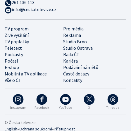
261 136 113
info@ceskatelevize.cz
TV program
Pro média
Živé vysílání
Reklama
TV poplatky
Studio Brno
Teletext
Studio Ostrava
Podcasty
Rada ČT
Počasí
Kariéra
E-shop
Podávání námětů
Mobilní a TV aplikace
Časté dotazy
Vše o ČT
Kontakty
Instagram
Facebook
YouTube
X
Threads
© Česká televize
•
•
English
Ochrana soukromí
Přístupnost