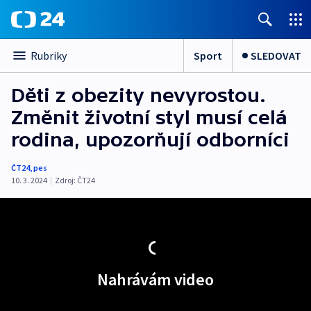
Sport
SLEDOVAT
Rubriky
Děti z obezity nevyrostou.
Změnit životní styl musí celá
rodina, upozorňují odborníci
ČT24
,
pes
10. 3. 2024
|
Zdroj:
ČT24
Nahrávám video