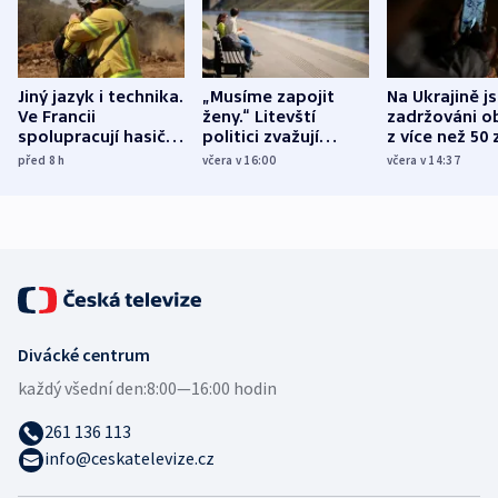
Jiný jazyk i technika.
„Musíme zapojit
Na Ukrajině j
Ve Francii
ženy.“ Litevští
zadržováni o
spolupracují hasiči z
politici zvažují
z více než 50 
různých zemí
dohodu o
Bojovali na s
před 8
h
včera v 16:00
včera v 14:37
demografii
Ruska
Divácké centrum
každý všední den:
8:00—16:00 hodin
261 136 113
info@ceskatelevize.cz