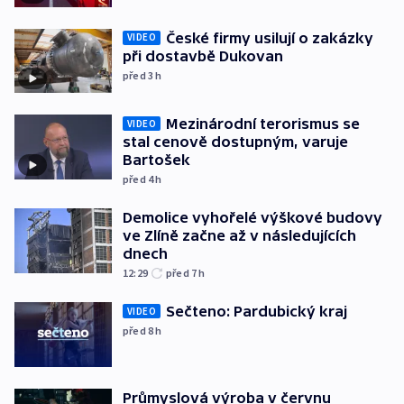
České firmy usilují o zakázky
VIDEO
při dostavbě Dukovan
před 3
h
Mezinárodní terorismus se
VIDEO
stal cenově dostupným, varuje
Bartošek
před 4
h
Demolice vyhořelé výškové budovy
ve Zlíně začne až v následujících
dnech
12:29
před 7
h
Sečteno: Pardubický kraj
VIDEO
před 8
h
Průmyslová výroba v červnu