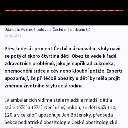
Události: Více než polovina Čechů má nadváhu
Zdroj:
ČT24
Přes šedesát procent Čechů má nadváhu, s kily navíc
se potýká skoro čtvrtina dětí. Obezita vede k řadě
zdravotních problémů, jako je například cukrovka,
onemocnění srdce a cév nebo kloubní potíže. Experti
upozorňují, že při léčbě obezity u dětí by měla projít
změnou životního stylu celá rodina.
„V ambulancích vidíme stále mladší a mladší děti a
stále těžší a těžší. Není už výjimkou, že děti váží 110,
120 a více kilo,“ upozoňuje Jan Boženský, předseda
Sekce pediatrické obezitologie České obezitologické