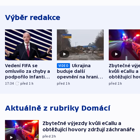
Výběr redakce
Vedení FIFA se
Ukrajina
Zbytečné výj
VIDEO
omluvilo za chyby a
buduje další
kvůli eCallu a
podpořilo Infantina.
opevnění na hranici
obtěžující ho
UEFA trvá na
s Běloruskem
zdržují záchr
17:34
před 1
h
před 1
h
před 2
h
bojkotu
Aktuálně z rubriky
Domácí
Zbytečné výjezdy kvůli eCallu a
obtěžující hovory zdržují záchranáře
před 2
h