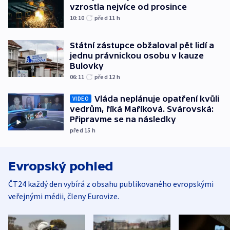
vzrostla nejvíce od prosince
10:10
před 11
h
Státní zástupce obžaloval pět lidí a
jednu právnickou osobu v kauze
Bulovky
06:11
před 12
h
Vláda neplánuje opatření kvůli
VIDEO
vedrům, říká Maříková. Svárovská:
Připravme se na následky
před 15
h
Evropský pohled
ČT24 každý den vybírá z obsahu publikovaného evropskými
veřejnými médii, členy Eurovize.