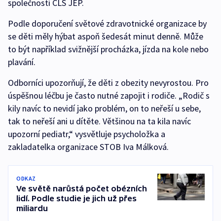
společnosti ČLS JEP.
Podle doporučení světové zdravotnické organizace by
se děti měly hýbat aspoň šedesát minut denně. Může
to být například svižnější procházka, jízda na kole nebo
plavání.
Odborníci upozorňují, že děti z obezity nevyrostou. Pro
úspěšnou léčbu je často nutné zapojit i rodiče. „Rodič s
kily navíc to nevidí jako problém, on to neřeší u sebe,
tak to neřeší ani u dítěte. Většinou na ta kila navíc
upozorní pediatr,“ vysvětluje psycholožka a
zakladatelka organizace STOB Iva Málková.
ODKAZ
Ve světě narůstá počet obézních
lidí. Podle studie je jich už přes
miliardu