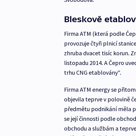
Bleskově etablo
Firma ATM (která podle Čepr
provozuje čtyři plnicí stani
zhruba dvacet tisíc korun. Z
listopadu 2014. A Čepro uved
trhu CNG etablovány“.
Firma ATM energy se přitom
objevila teprve v polovině č
předmětu podnikání měla p
se její činnosti podle obchod
obchodu a službám a teprve 