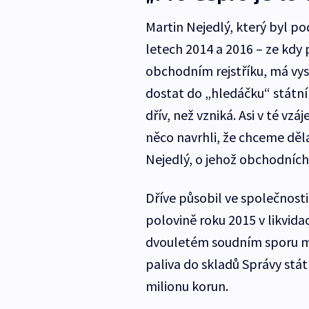
Martin Nejedlý, který byl po
letech 2014 a 2016 – ze kdy 
obchodním rejstříku, má vys
dostat do „hledáčku“ státní
dřív, než vzniká. Asi v té v
něco navrhli, že chceme dělat 
Nejedlý, o jehož obchodních
Dříve působil ve společnosti 
polovině roku 2015 v likvid
dvouletém soudním sporu mu
paliva do skladů Správy státn
milionu korun.