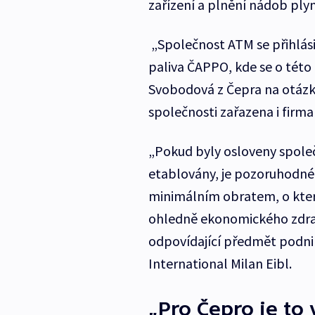
zařízení a plnění nádob plyn
„Společnost ATM se přihlásil
paliva ČAPPO, kde se o této
Svobodová z Čepra na otázk
společnosti zařazena i firm
„Pokud byly osloveny společ
etablovány, je pozoruhodné, 
minimálním obratem, o které
ohledně ekonomického zdraví
odpovídající předmět podnik
International Milan Eibl.
„Pro Čepro je to