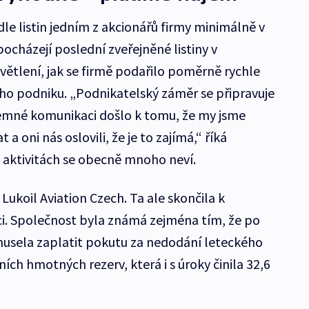
dle listin jedním z akcionářů firmy minimálně v
pocházejí poslední zveřejněné listiny v
větlení, jak se firmě podařilo poměrně rychle
ho podniku. „Podnikatelský záměr se připravuje
zájemné komunikaci došlo k tomu, že my jsme
a oni nás oslovili, že je to zajímá,“ říká
 aktivitách se obecně mnoho neví.
Lukoil Aviation Czech. Ta ale skončila k
aci. Společnost byla známá zejména tím, že po
sela zaplatit pokutu za nedodání leteckého
ích hmotných rezerv, která i s úroky činila 32,6