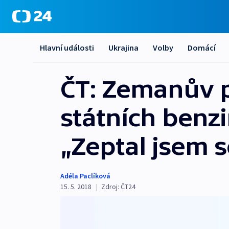
Hlavní události
Ukrajina
Volby
Domácí
ČT: Zemanův 
státních benz
„Zeptal jsem se
Adéla Paclíková
15. 5. 2018
|
Zdroj:
ČT24