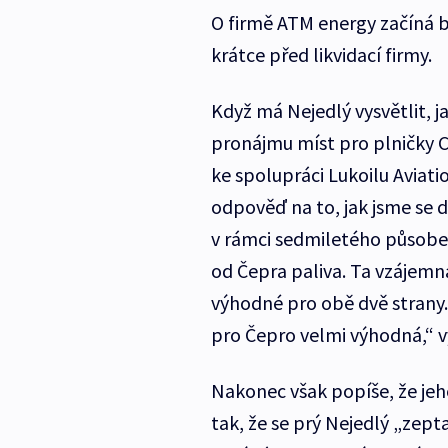
O firmě ATM energy začíná 
krátce před likvidací firmy.
Když má Nejedlý vysvětlit, ja
pronájmu míst pro plničky C
ke spolupráci Lukoilu Aviat
odpověď na to, jak jsme se d
v rámci sedmiletého působení
od Čepra paliva. Ta vzájemná
výhodné pro obě dvě strany. 
pro Čepro velmi výhodná,“ vy
Nakonec však popíše, že jeh
tak, že se prý Nejedlý „zepta