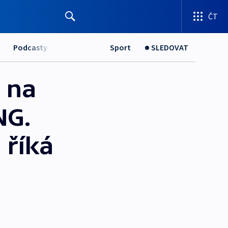
ČT
Podcasty
Sport
SLEDOVAT
 na
NG.
 říká