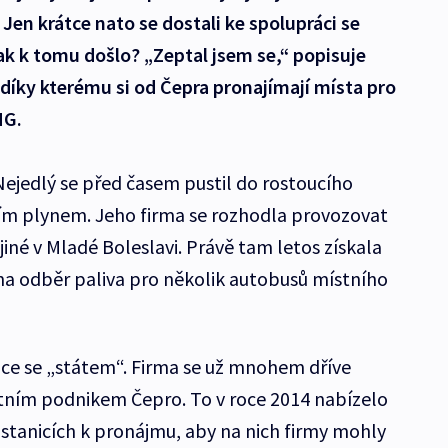
n krátce nato se dostali ke spolupráci se
k k tomu došlo? „Zeptal jsem se,“ popisuje
 díky kterému si od Čepra pronajímají místa pro
NG.
ejedlý se před časem pustil do rostoucího
m plynem. Jeho firma se rozhodla provozovat
jiné v Mladé Boleslavi. Právě tam letos získala
na odběr paliva pro několik autobusů místního
áce se „státem“. Firma se už mnohem dříve
átním podnikem Čepro. To v roce 2014 nabízelo
 stanicích k pronájmu, aby na nich firmy mohly