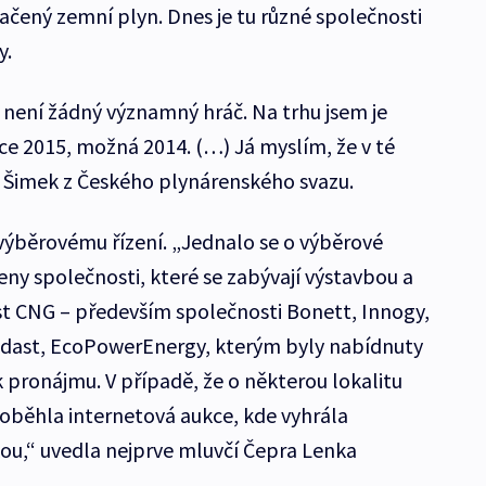
tlačený zemní plyn. Dnes je tu různé společnosti
y.
 není žádný významný hráč. Na trhu jsem je
oce 2015, možná 2014. (…) Já myslím, že v té
ří Šimek z Českého plynárenského svazu.
výběrovému řízení. „Jednalo se o výběrové
veny společnosti, které se zabývají výstavbou a
t CNG – především společnosti Bonett, Innogy,
dast, EcoPowerEnergy, kterým byly nabídnuty
k pronájmu. V případě, že o některou lokalitu
oběhla internetová aukce, kde vyhrála
kou,“ uvedla nejprve mluvčí Čepra Lenka