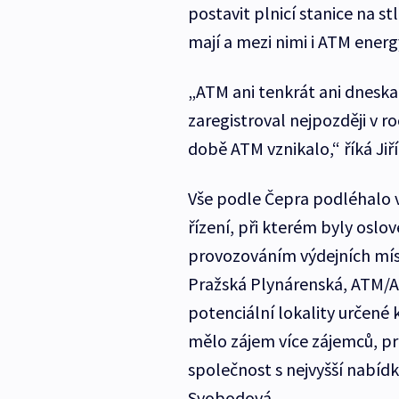
postavit plnicí stanice na s
mají a mezi nimi i ATM energ
„ATM ani tenkrát ani dneska
zaregistroval nejpozději v r
době ATM vznikalo,“ říká Ji
Vše podle Čepra podléhalo 
řízení, při kterém byly oslo
provozováním výdejních mís
Pražská Plynárenská, ATM/A
potenciální lokality určené 
mělo zájem více zájemců, pr
společnost s nejvyšší nabíd
Svobodová.