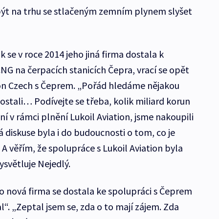
být na trhu se stlačeným zemním plynem slyšet
k se v roce 2014 jeho jiná firma dostala k
NG na čerpacích stanicích Čepra, vrací se opět
ion Czech s Čeprem. „Pořád hledáme nějakou
ostali… Podívejte se třeba, kolik miliard korun
 v rámci plnění Lukoil Aviation, jsme nakoupili
 diskuse byla i do budoucnosti o tom, co je
A věřím, že spolupráce s Lukoil Aviation byla
světluje Nejedlý.
o nová firma se dostala ke spolupráci s Čeprem
l“. „Zeptal jsem se, zda o to mají zájem. Zda