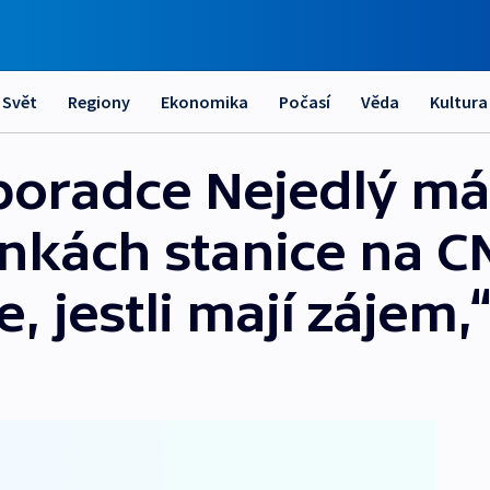
Svět
Regiony
Ekonomika
Počasí
Věda
Kultura
poradce Nejedlý má
inkách stanice na C
, jestli mají zájem,“