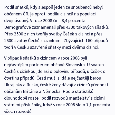
Podíl sňatků, kdy alespoň jeden ze snoubenců nebyl
občanem ČR, je oproti podílu cizinců na populaci
dvojnásobný. V roce 2008 činil 8,4 procenta.
Demografové zaznamenali přes 4300 takových sňatků.
Přes 2500 z nich tvořily svatby Češek s cizinci a přes
1600 svatby Čechů s cizinkami. Zbývajících 160 případů
tvoří v Česku uzavřené sňatky mezi dvěma cizinci.
V případě sňatků s cizincem v roce 2008 byli
nejčastějším partnerem občané Slovenska. U svateb
Čechů s cizinkou jde asi o polovinu případů, u Češek o
čtvrtinu případů. Čestí muži si dále nejčastěji berou
Ukrajinky a Rusky, české ženy dávají z cizinců přednost
občanům Británie a Německa. Podle statistiků
dlouhodobě roste i podíl rozvodů manželství s cizími
státními příslušníky, když v roce 2008 šlo o 7,1 procenta
všech rozvodů.