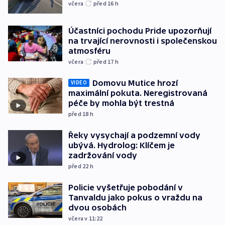
včera
před 16
h
Účastníci pochodu Pride upozorňují
na trvající nerovnosti i společenskou
atmosféru
včera
před 17
h
Domovu Mutice hrozí
VIDEO
maximální pokuta. Neregistrovaná
péče by mohla být trestná
před 18
h
Řeky vysychají a podzemní vody
ubývá. Hydrolog: Klíčem je
zadržování vody
před 22
h
Policie vyšetřuje pobodání v
Tanvaldu jako pokus o vraždu na
dvou osobách
včera v 11:22