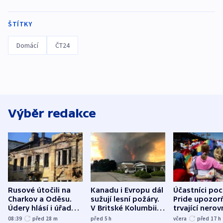
ŠTÍTKY
Domácí
ČT24
Výběr redakce
Rusové útočili na
Kanadu i Evropu dál
Účastníci po
Charkov a Oděsu.
sužují lesní požáry.
Pride upozorň
Údery hlásí i úřady v
V Britské Kolumbii
trvající nerov
Bělgorodu
evakuovali tisíce lidí
společensko
08:39
před 28
m
před 5
h
včera
před 17
h