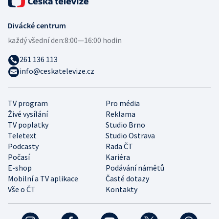
Divácké centrum
každý všední den:
8:00—16:00 hodin
261 136 113
info@ceskatelevize.cz
TV program
Pro média
Živé vysílání
Reklama
TV poplatky
Studio Brno
Teletext
Studio Ostrava
Podcasty
Rada ČT
Počasí
Kariéra
E-shop
Podávání námětů
Mobilní a TV aplikace
Časté dotazy
Vše o ČT
Kontakty