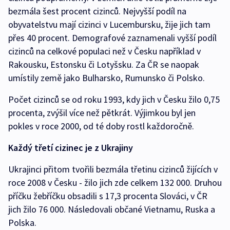
bezmála šest procent cizinců. Nejvyšší podíl na
obyvatelstvu mají cizinci v Lucembursku, žije jich tam
přes 40 procent. Demografové zaznamenali vyšší podíl
cizinců na celkové populaci než v Česku například v
Rakousku, Estonsku či Lotyšsku. Za ČR se naopak
umístily země jako Bulharsko, Rumunsko či Polsko.
Počet cizinců se od roku 1993, kdy jich v Česku žilo 0,75
procenta, zvýšil více než pětkrát. Výjimkou byl jen
pokles v roce 2000, od té doby rostl každoročně.
Každý třetí cizinec je z Ukrajiny
Ukrajinci přitom tvořili bezmála třetinu cizinců žijících v
roce 2008 v Česku - žilo jich zde celkem 132 000. Druhou
příčku žebříčku obsadili s 17,3 procenta Slováci, v ČR
jich žilo 76 000. Následovali občané Vietnamu, Ruska a
Polska.