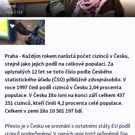
Cizinci
Zdroj:
ČT24
Praha - Každým rokem narůstá počet cizinců v Česku,
stejně jako jejich podíl na celkové populaci. Za
uplynulých 12 let se toto číslo podle Českého
statistického úřadu (ČSÚ) přibližně zdvojnásobilo. V
roce 1997 činil podíl cizinců v Česku 2,04 procenta
populace. V Česku žilo loni na konci září celkem 437
251 cizinců, kteří činili 4,2 procenta celé populace.
Celkem v zemi žilo 10 501 197 lidí.
Přesto je v Česku ve srovnání s ostatními státy EU podíl
cizinců podprůměrný. V zemích unie totiž průměrně žije