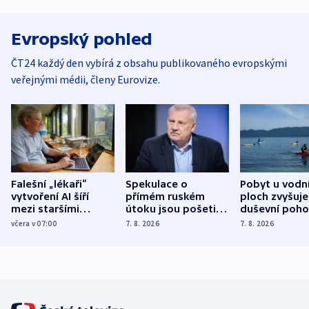
Evropský pohled
ČT24 každý den vybírá z obsahu publikovaného evropskými
veřejnými médii, členy Eurovize.
Falešní „lékaři“
Spekulace o
Pobyt u vodn
vytvoření AI šíří
přímém ruském
ploch zvyšuje
mezi staršími
útoku jsou pošetilé,
duševní poho
Poláky nebezpečné
míní estonský
ukázala
včera v 07:00
7. 8. 2026
7. 8. 2026
zdravotní rady
bezpečnostní
mezinárodní 
expert