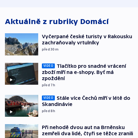
atmosféru
Aktuálně z rubriky
Domácí
Vyčerpané české turisty v Rakousku
zachraňovaly vrtulníky
před 30
m
Tlačítko pro snadné vrácení
VIDEO
zboží míří na e-shopy. Byť má
zpoždění
před 7
h
Stále více Čechů míří v létě do
VIDEO
Skandinávie
před 8
h
Při nehodě dvou aut na Brněnsku
zemřeli dva lidé, čtyři se těžce zranili