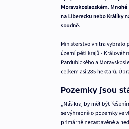
Moravskoslezském. Mnohé ob
na Liberecku nebo Králíky na
soudně.
Ministerstvo vnitra vybralo
území pěti krajů - Králové
Pardubického a Moravskosl
celkem asi 285 hektarů. Úpr
Pozemky jsou st
„Náš kraj by měl být řešení
se výhradně o pozemky ve vl
primárně nezastavěné a ned