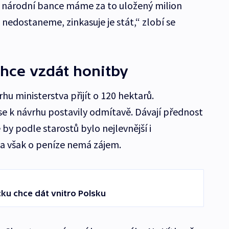
é národní bance máme za to uložený milion
nedostaneme, zinkasuje je stát,“ zlobí se
hce vzdát honitby
hu ministerstva přijít o 120 hektarů.
se k návrhu postavily odmítavě. Dávají přednost
by podle starostů bylo nejlevnější i
ana však o peníze nemá zájem.
cku chce dát vnitro Polsku