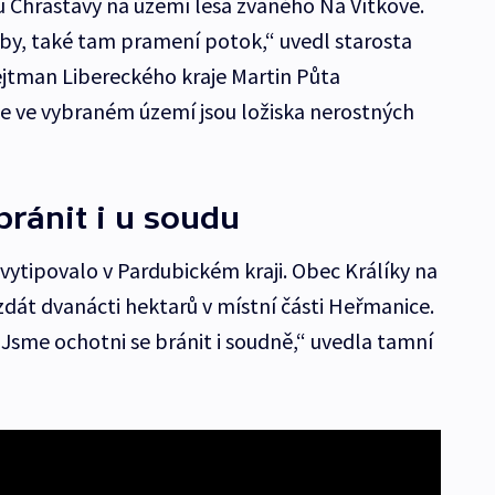
u Chrastavy na území lesa zvaného Na Vítkově.
tby, také tam pramení potok,“ uvedl starosta
ejtman Libereckého kraje Martin Půta
e ve vybraném území jsou ložiska nerostných
 bránit i u soudu
vytipovalo v Pardubickém kraji. Obec Králíky na
zdát dvanácti hektarů v místní části Heřmanice.
„Jsme ochotni se bránit i soudně,“ uvedla tamní