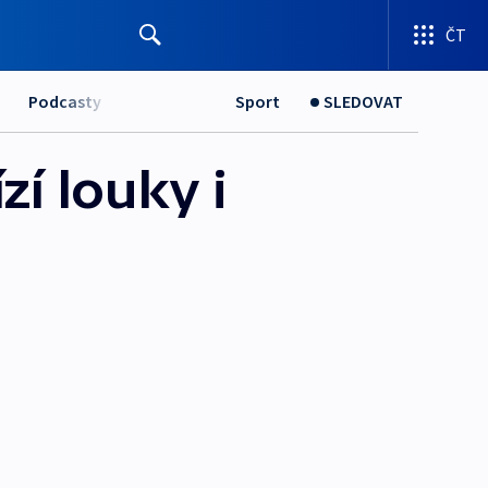
ČT
Podcasty
Sport
SLEDOVAT
í louky i