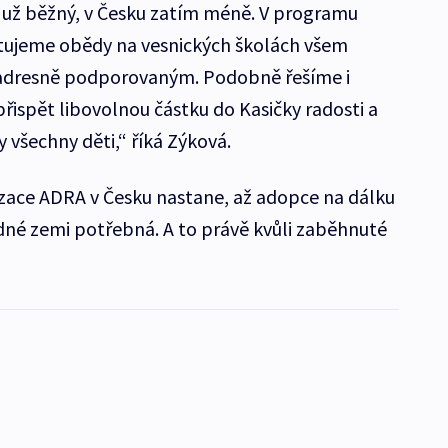
čí už běžný, v Česku zatím méně. V programu
tujeme obědy na vesnických školách všem
 adresně podporovaným. Podobně řešíme i
řispět libovolnou částku do Kasičky radosti a
 všechny děti,“ říká Zýková.
izace ADRA v Česku nastane, až adopce na dálku
dné zemi potřebná. A to právě kvůli zaběhnuté