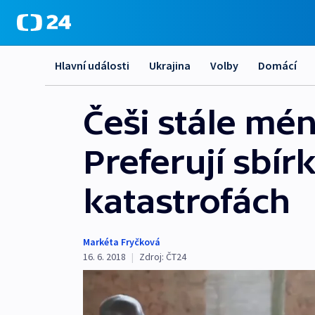
Hlavní události
Ukrajina
Volby
Domácí
Češi stále mé
Preferují sbí
katastrofách
Markéta Fryčková
16. 6. 2018
|
Zdroj:
ČT24