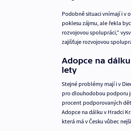
Podobně situaci vnímají i v
poklesu zájmu, ale řekla bych
rozvojovou spolupráci,“ vysv
zajišťuje rozvojovou spoluprác
Adopce na dálku
lety
Stejné problémy mají i v Die
pro dlouhodobou podporu je 
procent podporovaných dětí
Adopce na dálku v Hradci Krá
která má v Česku vůbec nejš