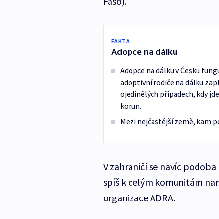
Faso).
FAKTA
Adopce na dálku
Adopce na dálku v Česku fungu
adoptivní rodiče na dálku zap
ojedinělých případech, kdy jd
korun.
Mezi nejčastější země, kam p
V zahraničí se navíc podob
spíš k celým komunitám namí
organizace ADRA.