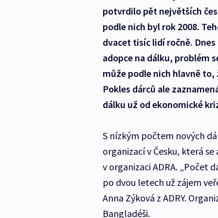
potvrdilo pět největších česk
podle nich byl rok 2008. Teh
dvacet tisíc lidí ročně. Dne
adopce na dálku, problém s
může podle nich hlavně to, 
Pokles dárců ale zaznamená
dálku už od ekonomické kri
S nízkým počtem nových dárc
organizací v Česku, která se
v organizaci ADRA. „Počet dá
po dvou letech už zájem veře
Anna Zýková z ADRY. Organiz
Bangladéši.