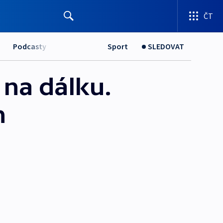
ČT
Podcasty
Sport
SLEDOVAT
 na dálku.
h