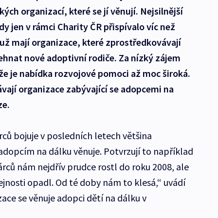
ých organizací, které se jí věnují. Nejsilnější
dy jen v rámci Charity ČR přispívalo víc než
s už mají organizace, které zprostředkovávají
ehnat nové adoptivní rodiče. Za nízký zájem
že je nabídka rozvojové pomoci až moc široká.
vají organizace zabývající se adopcemi na
ze.
ů bojuje v posledních letech většina
 adopcím na dálku věnuje. Potvrzují to například
rců nám nejdřív prudce rostl do roku 2008, ale
jnosti opadl. Od té doby nám to klesá,“ uvádí
ace se věnuje adopci dětí na dálku v