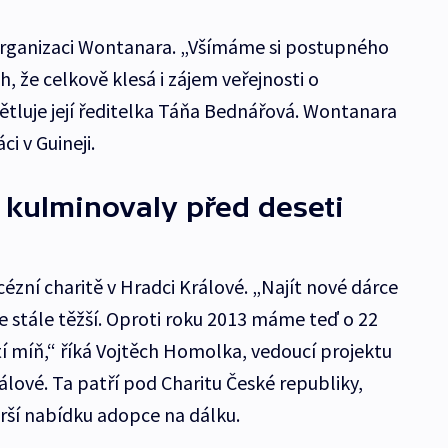
 organizaci Wontanara. „Všímáme si postupného
, že celkově klesá i zájem veřejnosti o
ětluje její ředitelka Táňa Bednářová. Wontanara
i v Guineji.
 kulminovaly před deseti
cézní charitě v Hradci Králové. „Najít nové dárce
stále těžší. Oproti roku 2013 máme teď o 22
 míň,“ říká Vojtěch Homolka, vedoucí projektu
lové. Ta patří pod Charitu České republiky,
irší nabídku adopce na dálku.