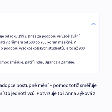
je od roku 1993. Dnes za podporu ve vzdělávání
latí v průměru od 500 do 700 korun měsíčně. V
e o podporu vysokoškolských studentů, je to až 900
omoc směřuje, patří Indie, Uganda a Zambie.
a adopce postupně mění – pomoc totiž směřuje
sto jednotlivců. Potvrzuje to i Anna Zýková z