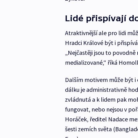
Lidé přispívají d
Atraktivnější ale pro lidi m
Hradci Králové být i přispív
„Nejčastěji jsou to povodně
medializované,“ říká Homol
Dalším motivem může být i 
dálku je administrativně ho
zvládnutá a k lidem pak moh
fungovat, nebo nejsou v poř
Horáček, ředitel Nadace mez
šesti zemích světa (Bangladé