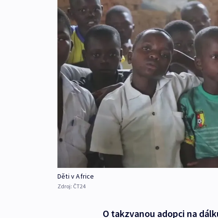
Děti v Africe
Zdroj:
ČT24
O takzvanou adopci na dálku