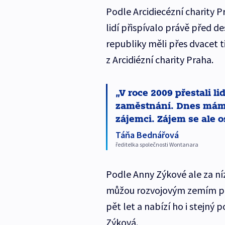
Podle Arcidiecézní charity P
lidí přispívalo právě před de
republiky měli přes dvacet t
z Arcidiézní charity Praha.
V roce 2009 přestali li
zaměstnání. Dnes máme
zájemci. Zájem se ale os
Táňa Bednářová
ředitelka společnosti Wontanara
Podle Anny Zýkové ale za ní
můžou rozvojovým zemím po
pět let a nabízí ho i stejný 
Zýková.