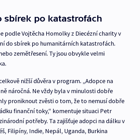
o sbírek po katastrofách
ůže podle Vojtěcha Homolky z Diecézní charity v
ání do sbírek po humanitárních katastrofách.
 nebo zemětřesení. Ty jsou obvykle velmi
ka.
celkově nižší důvěra v program. „Adopce na
dně náročná. Ne vždy byla v minulosti dobře
ly proniknout zvěsti o tom, že to nemusí dobře
ádku finanční toky,“ komentuje situaci Petr
inárodní potřeby. Ta zajišťuje adopci na dálku v
š, Filipíny, Indie, Nepál, Uganda, Burkina