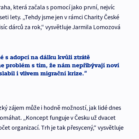
raha, která začala s pomocí jako první, nejvíc
seti lety. „Tehdy jsme jen v rámci Charity České
isíc dárců za rok,“ vysvětluje Jarmila Lomozová
dé s adopcí na dálku kvůli ztrátě
 problém s tím, že nám nepřibývají noví
labil i vlivem migrační krize.
zký zájem může i hodně možností, jak lidé dnes
máhat. „Koncept funguje v Česku už dvacet
počet organizací. Trh je tak přesycený,“ vysvětluje