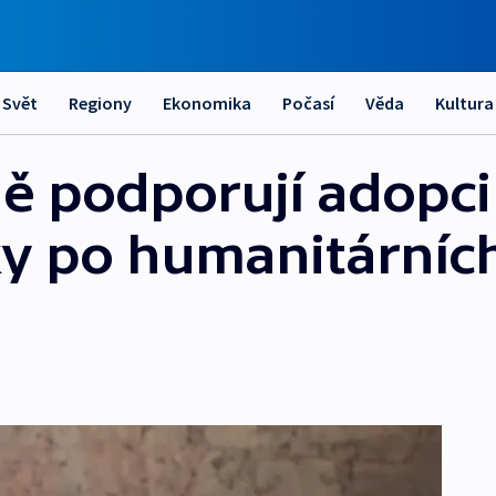
Svět
Regiony
Ekonomika
Počasí
Věda
Kultura
ně podporují adopci
rky po humanitárníc