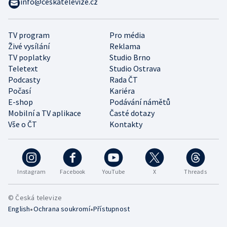
info@ceskatelevize.cz
TV program
Pro média
Živé vysílání
Reklama
TV poplatky
Studio Brno
Teletext
Studio Ostrava
Podcasty
Rada ČT
Počasí
Kariéra
E-shop
Podávání námětů
Mobilní a TV aplikace
Časté dotazy
Vše o ČT
Kontakty
Instagram
Facebook
YouTube
X
Threads
© Česká televize
•
•
English
Ochrana soukromí
Přístupnost