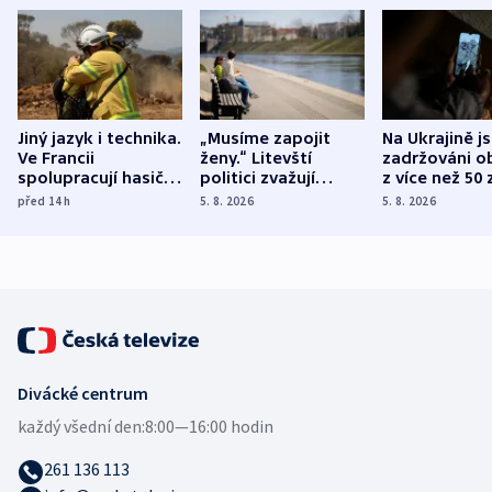
Jiný jazyk i technika.
„Musíme zapojit
Na Ukrajině j
Ve Francii
ženy.“ Litevští
zadržováni o
spolupracují hasiči z
politici zvažují
z více než 50 
různých zemí
dohodu o
Bojovali na s
před 14
h
5. 8. 2026
5. 8. 2026
demografii
Ruska
Divácké centrum
každý všední den:
8:00—16:00 hodin
261 136 113