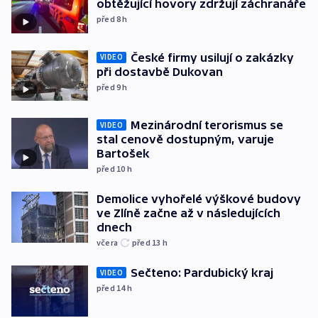
obtěžující hovory zdržují záchranáře
před 8
h
České firmy usilují o zakázky
VIDEO
při dostavbě Dukovan
před 9
h
Mezinárodní terorismus se
VIDEO
stal cenově dostupným, varuje
Bartošek
před 10
h
Demolice vyhořelé výškové budovy
ve Zlíně začne až v následujících
dnech
včera
před 13
h
Sečteno: Pardubický kraj
VIDEO
před 14
h