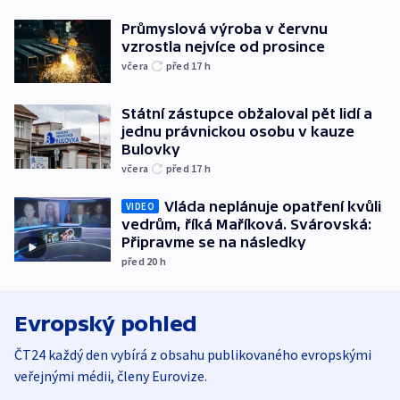
Průmyslová výroba v červnu
vzrostla nejvíce od prosince
včera
před 17
h
Státní zástupce obžaloval pět lidí a
jednu právnickou osobu v kauze
Bulovky
včera
před 17
h
Vláda neplánuje opatření kvůli
VIDEO
vedrům, říká Maříková. Svárovská:
Připravme se na následky
před 20
h
Evropský pohled
ČT24 každý den vybírá z obsahu publikovaného evropskými
veřejnými médii, členy Eurovize.