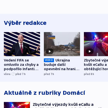
Výběr redakce
Vedení FIFA se
Ukrajina
Zbytečné výj
VIDEO
omluvilo za chyby a
buduje další
kvůli eCallu a
podpořilo Infantina.
opevnění na hranici
obtěžující ho
UEFA trvá na
s Běloruskem
zdržují záchr
včera
před 7
h
před 7
h
před 8
h
bojkotu
Aktuálně z rubriky
Domácí
Zbytečné výjezdy kvůli eCallu a