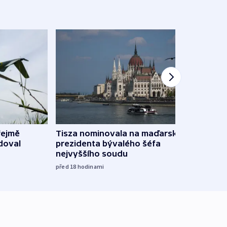
řejmě
Tisza nominovala na maďarského
Ruský
doval
prezidenta bývalého šéfa
čtyři 
nejvyššího soudu
včera
před 18
hodinami