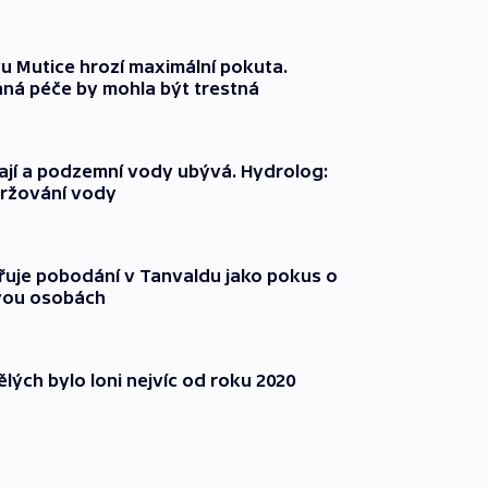
 Mutice hrozí maximální pokuta.
ná péče by mohla být trestná
jí a podzemní vody ubývá. Hydrolog:
držování vody
třuje pobodání v Tanvaldu jako pokus o
vou osobách
lých bylo loni nejvíc od roku 2020