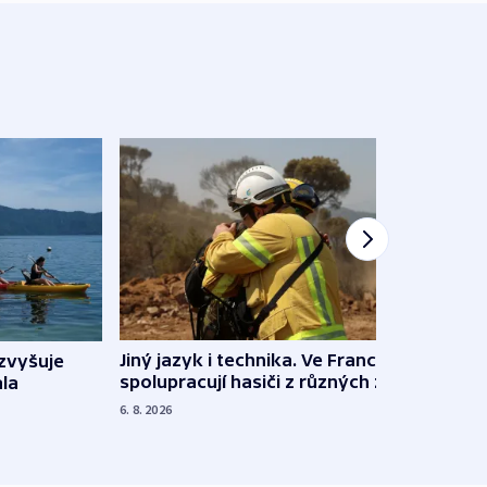
Jiný jazyk i technika. Ve Francii
zvyšuje
„Musí
spolupracují hasiči z různých zemí
la
polit
demo
6. 8. 2026
5. 8. 20