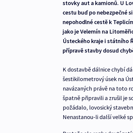
stovky aut a kamionů. U Lov
cestu buď po nebezpečné si
nepohodlné cestě k Teplicím. 
jako je Velemín na Litoměřic
Ústeckého kraje i státního Ře
přípravě stavby dosud chybě
K dostavbě dálnice chybí dá
šestikilometrový úsek na Ús
navázaných právě na toto roz
špatně připravili a zrušil j
požádalo, lovosický staveb
Nenastanou-li další velké spo