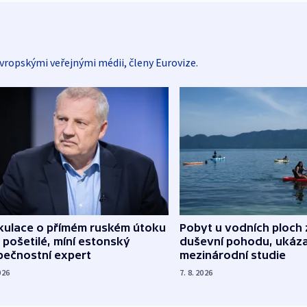
vropskými veřejnými médii, členy Eurovize.
kulace o přímém ruském útoku
Pobyt u vodních ploch 
 pošetilé, míní estonský
duševní pohodu, ukáza
pečnostní expert
mezinárodní studie
026
7. 8. 2026