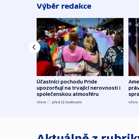
Výběr redakce
Účastníci pochodu Pride
Ame
upozorňují na trvající nerovnosti i
práv
společenskou atmosféru
spr
včera
před 11
hodinami
včera
Aktuálně z rubri