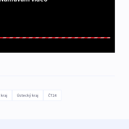
 kraj
Ústecký kraj
ČT24