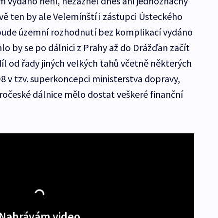
m vydáno není, nezazněl dnes ani jednoznačný
vě ten by ale Velemínští i zástupci Ústeckého
k bude územní rozhodnutí bez komplikací vydáno
o by se po dálnici z Prahy až do Drážďan začít
zdíl od řady jiných velkých tahů včetně některých
D8 v tzv. superkoncepci ministerstva dopravy,
očeské dálnice mělo dostat veškeré finanční
Nahrávám video