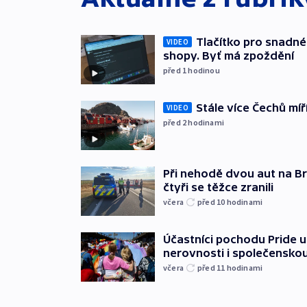
Tlačítko pro snadné 
VIDEO
shopy. Byť má zpoždění
před 1
hodinou
Stále více Čechů míř
VIDEO
před 2
hodinami
Při nehodě dvou aut na Br
čtyři se těžce zranili
včera
před 10
hodinami
Účastníci pochodu Pride up
nerovnosti i společensko
včera
před 11
hodinami