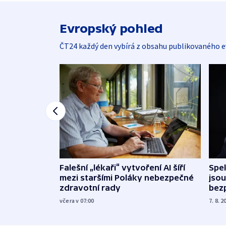
Evropský pohled
ČT24 každý den vybírá z obsahu publikovaného e
Falešní „lékaři“ vytvoření AI šíří
Spe
mezi staršími Poláky nebezpečné
jsou
zdravotní rady
bez
včera v 07:00
7. 8. 2