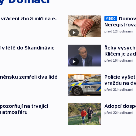
vrácení zboží míří na e-
Domovu
VIDEO
Neregistrova
před 12
hodinami
í v létě do Skandinávie
Řeky vysycha
Klíčem je za
před 16
hodinami
něnsku zemřeli dva lidé,
Policie vyše
vraždu na d
před 21
hodinami
ozorňují na trvající
Adopcí dospě
u atmosféru
před 22
hodinami