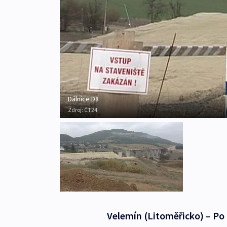
Dálnice D8
Zdroj:
ČT24
Velemín (Litoměřicko) – Po 