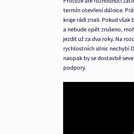
Protože ale rozhodnutí zatí
termín otevření dálnice. Prá
kraje rádi znali. Pokud vša
a nebude opět zrušeno, mohl
jezdit už za dva roky. Na ro
rychlostních silnic nechybí 
naopak by se dostavbě sever
podpory.