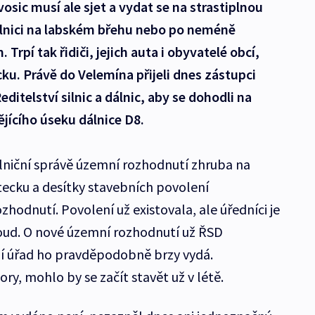
osic musí ale sjet a vydat se na strastiplnou
lnici na labském břehu nebo po neméně
Trpí tak řidiči, jejich auta i obyvatelé obcí,
ku. Právě do Velemína přijeli dnes zástupci
ditelství silnic a dálnic, aby se dohodli na
jícího úseku dálnice D8.
lniční správě územní rozhodnutí zhruba na
tecku a desítky stavebních povolení
hodnutí. Povolení už existovala, ale úředníci je
e soud. O nové územní rozhodnutí už ŘSD
ní úřad ho pravděpodobně brzy vydá.
ry, mohlo by se začít stavět už v létě.