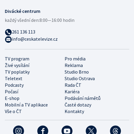
Divácké centrum
každý všední den:
8:00—16:00 hodin
261 136 113
info@ceskatelevize.cz
TV program
Pro média
Živé vysílání
Reklama
TV poplatky
Studio Brno
Teletext
Studio Ostrava
Podcasty
Rada ČT
Počasí
Kariéra
E-shop
Podávání námětů
Mobilní a TV aplikace
Časté dotazy
Vše o ČT
Kontakty