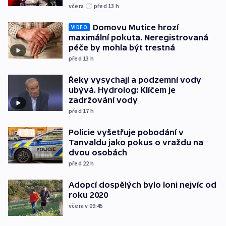
včera
před 13
h
Domovu Mutice hrozí
VIDEO
maximální pokuta. Neregistrovaná
péče by mohla být trestná
před 13
h
Řeky vysychají a podzemní vody
ubývá. Hydrolog: Klíčem je
zadržování vody
před 17
h
Policie vyšetřuje pobodání v
Tanvaldu jako pokus o vraždu na
dvou osobách
před 22
h
Adopcí dospělých bylo loni nejvíc od
roku 2020
včera v 09:45