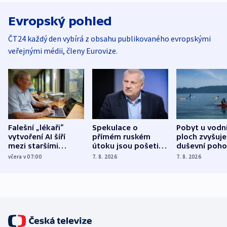
Evropský pohled
ČT24 každý den vybírá z obsahu publikovaného evropskými
veřejnými médii, členy Eurovize.
Falešní „lékaři“
Spekulace o
Pobyt u vodn
vytvoření AI šíří
přímém ruském
ploch zvyšuje
mezi staršími
útoku jsou pošetilé,
duševní poho
Poláky nebezpečné
míní estonský
ukázala
včera v 07:00
7. 8. 2026
7. 8. 2026
zdravotní rady
bezpečnostní
mezinárodní 
expert