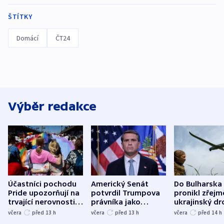
ŠTÍTKY
Domácí
ČT24
Výběr redakce
Účastníci pochodu
Americký Senát
Do Bulharska
Pride upozorňují na
potvrdil Trumpova
pronikl zřejm
trvající nerovnosti i
právníka jako
ukrajinský dr
společenskou
ministra
explodoval k
včera
před 13
h
včera
před 13
h
včera
před 14
h
atmosféru
spravedlnosti
od plynovod