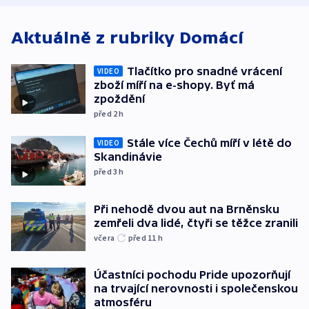
Aktuálně z rubriky
Domácí
Tlačítko pro snadné vrácení
VIDEO
zboží míří na e-shopy. Byť má
zpoždění
před 2
h
Stále více Čechů míří v létě do
VIDEO
Skandinávie
před 3
h
Při nehodě dvou aut na Brněnsku
zemřeli dva lidé, čtyři se těžce zranili
včera
před 11
h
Účastníci pochodu Pride upozorňují
na trvající nerovnosti i společenskou
atmosféru