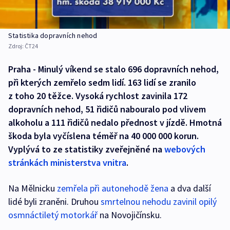
Statistika dopravních nehod
Zdroj:
ČT24
Praha - Minulý víkend se stalo 696 dopravních nehod,
při kterých zemřelo sedm lidí. 163 lidí se zranilo
z toho 20 těžce. Vysoká rychlost zavinila 172
dopravních nehod, 51 řidičů nabouralo pod vlivem
alkoholu a 111 řidičů nedalo přednost v jízdě. Hmotná
škoda byla vyčíslena téměř na 40 000 000 korun.
Vyplývá to ze statistiky zveřejněné na
webových
stránkách ministerstva vnitra
.
Na Mělnicku
zemřela při autonehodě žena
a dva další
lidé byli zraněni. Druhou
smrtelnou nehodu zavinil opilý
osmnáctiletý motorkář
na Novojičínsku.