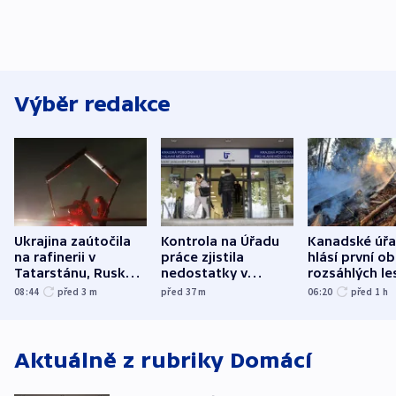
Výběr redakce
Ukrajina zaútočila
Kontrola na Úřadu
Kanadské úř
na rafinerii v
práce zjistila
hlásí první o
Tatarstánu, Rusko
nedostatky v
rozsáhlých le
udeřilo na Sumy a
účetnictví za 5,6
požárů
08:44
před 3
m
před 37
m
06:20
před 1
h
Oděsu
miliardy
Aktuálně z rubriky
Domácí