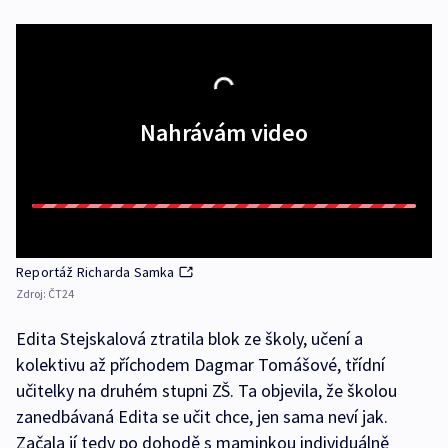
Nahrávám video
Reportáž Richarda Samka
Zdroj:
ČT24
Edita Stejskalová ztratila blok ze školy, učení a
kolektivu až příchodem Dagmar Tomášové, třídní
učitelky na druhém stupni ZŠ. Ta objevila, že školou
zanedbávaná Edita se učit chce, jen sama neví jak.
Začala jí tedy po dohodě s maminkou individuálně