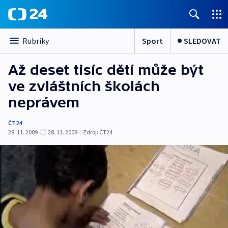
Sport
SLEDOVAT
Rubriky
Až deset tisíc dětí může být
ve zvláštních školách
neprávem
ČT24
28. 11. 2009
28. 11. 2009
|
Zdroj:
ČT24