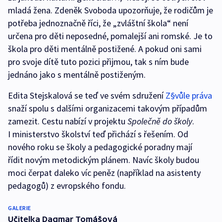
mladá žena. Zdeněk Svoboda upozorňuje, že rodičům je
potřeba jednoznačně říci, že „zvláštní škola“ není
určena pro děti neposedné, pomalejší ani romské. Je to
škola pro děti mentálně postižené. A pokud oni sami
pro svoje dítě tuto pozici přijmou, tak s ním bude
jednáno jako s mentálně postiženým.
Edita Stejskalová se teď ve svém sdružení
Z§vůle práva
snaží spolu s dalšími organizacemi takovým případům
zamezit. Cestu nabízí v projektu
Společně do školy
.
I ministerstvo školství teď přichází s řešením. Od
nového roku se školy a pedagogické poradny mají
řídit novým metodickým plánem. Navíc školy budou
moci čerpat daleko víc peněz (například na asistenty
pedagogů) z evropského fondu.
GALERIE
Učitelka Dagmar Tomášová