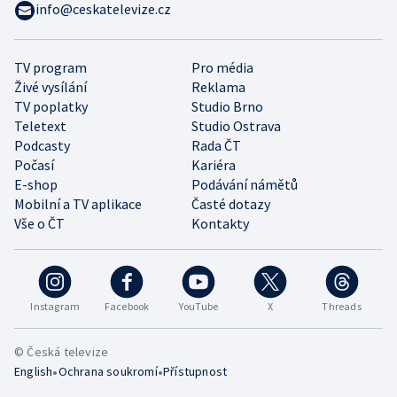
info@ceskatelevize.cz
TV program
Pro média
Živé vysílání
Reklama
TV poplatky
Studio Brno
Teletext
Studio Ostrava
Podcasty
Rada ČT
Počasí
Kariéra
E-shop
Podávání námětů
Mobilní a TV aplikace
Časté dotazy
Vše o ČT
Kontakty
Instagram
Facebook
YouTube
X
Threads
© Česká televize
•
•
English
Ochrana soukromí
Přístupnost