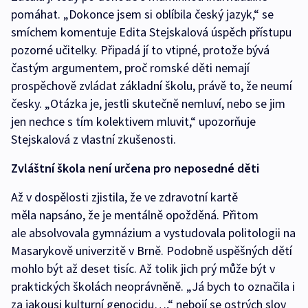
pomáhat. „Dokonce jsem si oblíbila český jazyk,“ se
smíchem komentuje Edita Stejskalová úspěch přístupu
pozorné učitelky. Připadá jí to vtipné, protože bývá
častým argumentem, proč romské děti nemají
prospěchově zvládat základní školu, právě to, že neumí
česky. „Otázka je, jestli skutečně nemluví, nebo se jim
jen nechce s tím kolektivem mluvit,“ upozorňuje
Stejskalová z vlastní zkušenosti.
Zvláštní škola není určena pro neposedné děti
Až v dospělosti zjistila, že ve zdravotní kartě
měla napsáno, že je mentálně opožděná. Přitom
ale absolvovala gymnázium a vystudovala politologii na
Masarykově univerzitě v Brně. Podobně uspěšných dětí
mohlo být až deset tisíc. Až tolik jich prý může být v
praktických školách neoprávněně. „Já bych to označila i
za jakousi kulturní genocidu…,“ nebojí se ostrých slov