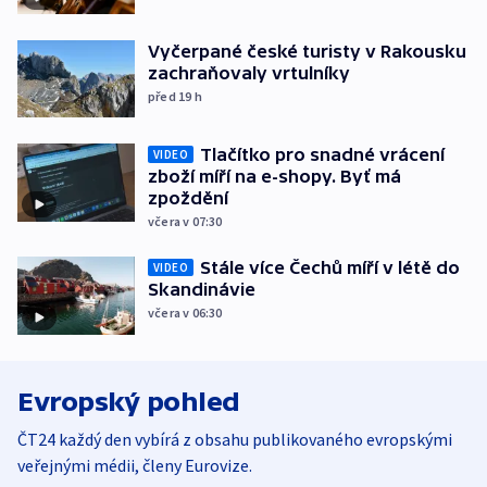
Vyčerpané české turisty v Rakousku
zachraňovaly vrtulníky
před 19
h
Tlačítko pro snadné vrácení
VIDEO
zboží míří na e-shopy. Byť má
zpoždění
včera v 07:30
Stále více Čechů míří v létě do
VIDEO
Skandinávie
včera v 06:30
Evropský pohled
ČT24 každý den vybírá z obsahu publikovaného evropskými
veřejnými médii, členy Eurovize.