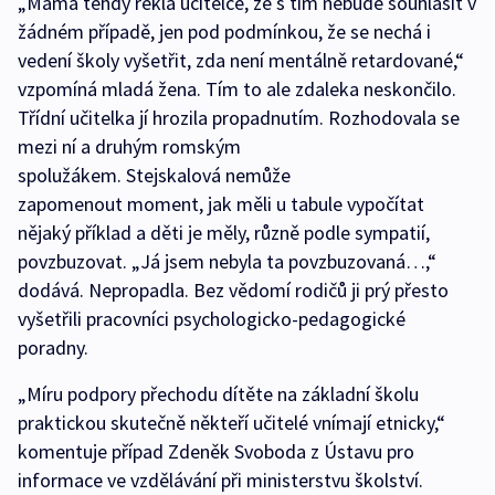
„Máma tehdy řekla učitelce, že s tím nebude souhlasit v
žádném případě, jen pod podmínkou, že se nechá i
vedení školy vyšetřit, zda není mentálně retardované,“
vzpomíná mladá žena. Tím to ale zdaleka neskončilo.
Třídní učitelka jí hrozila propadnutím. Rozhodovala se
mezi ní a druhým romským
spolužákem. Stejskalová nemůže
zapomenout moment, jak měli u tabule vypočítat
nějaký příklad a děti je měly, různě podle sympatií,
povzbuzovat. „Já jsem nebyla ta povzbuzovaná…,“
dodává. Nepropadla. Bez vědomí rodičů ji prý přesto
vyšetřili pracovníci psychologicko-pedagogické
poradny.
„Míru podpory přechodu dítěte na základní školu
praktickou skutečně někteří učitelé vnímají etnicky,“
komentuje případ Zdeněk Svoboda z Ústavu pro
informace ve vzdělávání při ministerstvu školství.