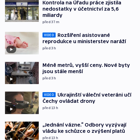
Kontrola na Úřadu práce zjistila
nedostatky v účetnictví za 5,6
miliardy
před 37
m
Rozšíření asistované
VIDEO
reprodukce u ministerstev naráží
před 3
h
Méně metrů, vyšší ceny. Nové byty
jsou stále menší
před 3
h
Ukrajinští váleční veteráni učí
VIDEO
Čechy ovládat drony
před 13
h
„Jednání vázne.“ Odbory vyzývají
vládu ke schůzce o zvýšení platů
před 13
h