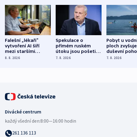
Falešní „lékaři“
Spekulace o
Pobyt u vodn
vytvoření AI šíří
přímém ruském
ploch zvyšuje
mezi staršími
útoku jsou pošetilé,
duševní poho
Poláky nebezpečné
míní estonský
ukázala
8. 8. 2026
7. 8. 2026
7. 8. 2026
zdravotní rady
bezpečnostní
mezinárodní 
expert
Divácké centrum
každý všední den:
8:00—16:00 hodin
261 136 113