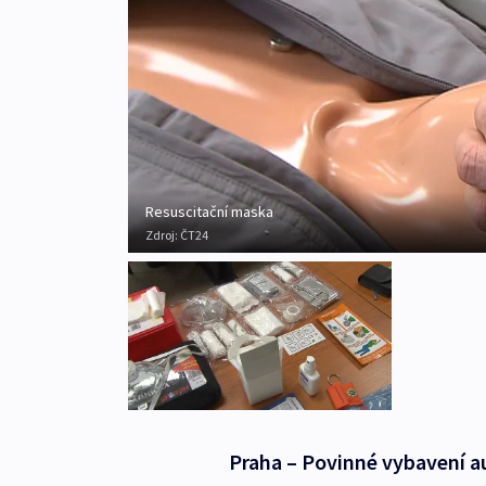
Resuscitační maska
Zdroj:
ČT24
Praha – Povinné vybavení a