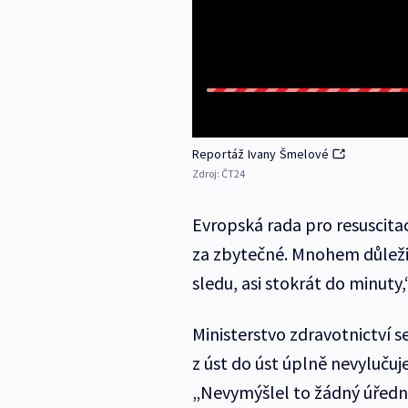
Reportáž Ivany Šmelové
Zdroj:
ČT24
Evropská rada pro resuscita
za zbytečné. Mnohem důležit
sledu, asi stokrát do minuty
Ministerstvo zdravotnictví s
z úst do úst úplně nevylučuj
„Nevymýšlel to žádný úřední