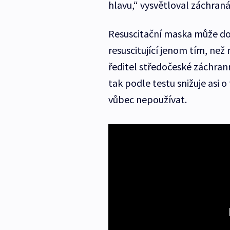
hlavu,“ vysvětloval záchraná
Resuscitační maska může dok
resuscitující jenom tím, než 
ředitel středočeské záchran
tak podle testu snižuje asi 
vůbec nepoužívat.