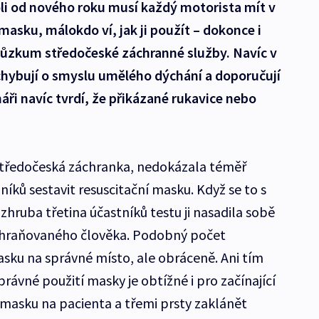
oli od nového roku musí každý motorista mít v
masku, málokdo ví, jak ji použít – dokonce i
 průzkum středočeské záchranné služby. Navíc v
chybují o smyslu umělého dýchání a doporučují
ři navíc tvrdí, že přikázané rukavice nebo
 středočeská záchranka, nedokázala téměř
íků sestavit resuscitační masku. Když se to s
hruba třetina účastníků testu ji nasadila sobě
achraňovaného člověka. Podobný počet
asku na správné místo, ale obráceně. Ani tím
rávné použití masky je obtížné i pro začínající
 masku na pacienta a třemi prsty zaklánět