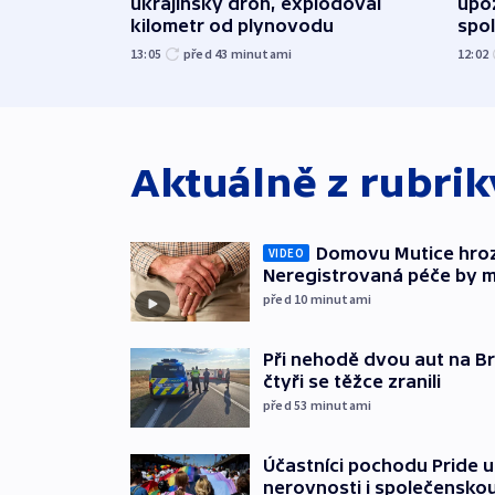
ukrajinský dron, explodoval
upoz
kilometr od plynovodu
spo
13:05
před 43
minutami
12:02
Aktuálně z rubri
Domovu Mutice hroz
VIDEO
Neregistrovaná péče by m
před 10
minutami
Při nehodě dvou aut na Br
čtyři se těžce zranili
před 53
minutami
Účastníci pochodu Pride up
nerovnosti i společensko