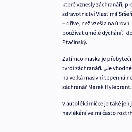
které vznesly záchranáři, pro
zdravotnictví Vlastimil Srše
– dříve, než vzešla na úrovn
používat umělé dýchání,“ do
Ptačinský.
Zatímco maska je přebytečn
tvrdí záchranáři. „Je vhodné
na velká masivní tepenná ne
záchranář Marek Hylebrant.
V autolékárničce je také jen 
navlékání velmi často roztrhn