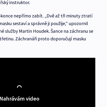
řský instruktor.
once nepřímo zabít. „Dvě až tři minuty ztratí
masku sestaví a správně ji použije,“ upozornil
né služby Martin Houdek. Šance na záchranu se
o třetinu. Záchranáři proto doporučují masku
Nahrávám video