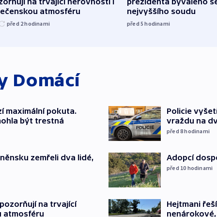
orňují na trvající nerovnosti i
prezidenta bývalého š
lečenskou atmosféru
nejvyššího soudu
před 2
hodinami
před 5
hodinami
ky
Domácí
í maximální pokuta.
Policie vyše
ohla být trestná
vraždu na d
před 8
hodinami
něnsku zemřeli dva lidé,
Adopcí dospě
před 10
hodinami
Hejtmani řeší
ozorňují na trvající
nenárokové, 
u atmosféru