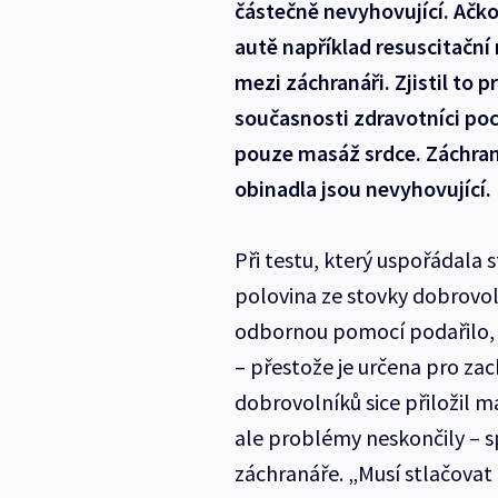
částečně nevyhovující. Ačk
autě například resuscitační 
mezi záchranáři. Zjistil to
současnosti zdravotníci po
pouze masáž srdce. Záchraná
obinadla jsou nevyhovující.
Při testu, který uspořádala
polovina ze stovky dobrovoln
odbornou pomocí podařilo, z
– přestože je určena pro z
dobrovolníků sice přiložil m
ale problémy neskončily – sp
záchranáře. „Musí stlačovat