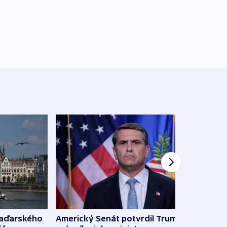
maďarského
Americký Senát potvrdil Trumpova
Ruský