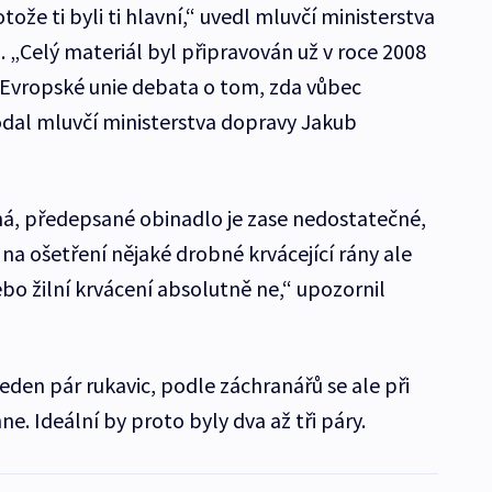
tože ti byli ti hlavní,“ uvedl mluvčí ministerstva
ň. „Celý materiál byl připravován už v roce 2008
i Evropské unie debata o tom, zda vůbec
dal mluvčí ministerstva dopravy Jakub
á, předepsané obinadlo je zase nedostatečné,
 na ošetření nějaké drobné krvácející rány ale
bo žilní krvácení absolutně ne,“ upozornil
jeden pár rukavic, podle záchranářů se ale při
e. Ideální by proto byly dva až tři páry.