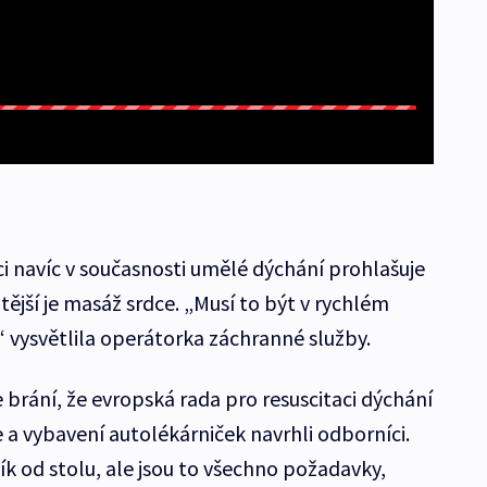
ci navíc v současnosti umělé dýchání prohlašuje
ější je masáž srdce. „Musí to být v rychlém
,“ vysvětlila operátorka záchranné služby.
e brání, že evropská rada pro resuscitaci dýchání
e a vybavení autolékárniček navrhli odborníci.
k od stolu, ale jsou to všechno požadavky,