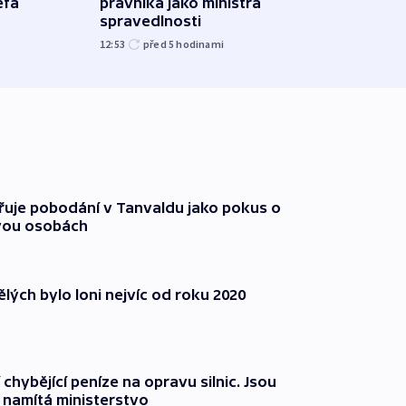
éfa
právníka jako ministra
čtyři 
spravedlnosti
08:20
12:53
před 5
hodinami
třuje pobodání v Tanvaldu jako pokus o
vou osobách
lých bylo loni nejvíc od roku 2020
 chybějící peníze na opravu silnic. Jsou
namítá ministerstvo