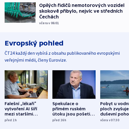
Opilých řidičů nemotorových vozidel
skokově přibylo, nejvíc ve středních
Čechách
včera v 06:01
Evropský pohled
ČT24 každý den vybírá z obsahu publikovaného evropskými
veřejnými médii, členy Eurovize.
Falešní „lékaři“
Spekulace o
Pobyt u vodn
vytvoření AI šíří
přímém ruském
ploch zvyšuje
mezi staršími
útoku jsou pošetilé,
duševní poho
Poláky nebezpečné
míní estonský
ukázala
před 2
h
před 16
h
včera v 07:30
zdravotní rady
bezpečnostní
mezinárodní 