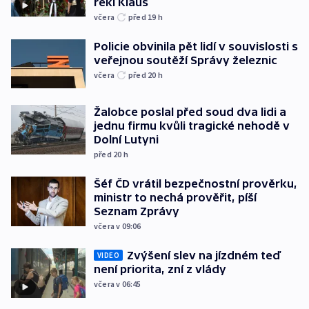
řekl Klaus
včera
před 19
h
Policie obvinila pět lidí v souvislosti s
veřejnou soutěží Správy železnic
včera
před 20
h
Žalobce poslal před soud dva lidi a
jednu firmu kvůli tragické nehodě v
Dolní Lutyni
před 20
h
Šéf ČD vrátil bezpečnostní prověrku,
ministr to nechá prověřit, píší
Seznam Zprávy
včera v 09:06
Zvýšení slev na jízdném teď
VIDEO
není priorita, zní z vlády
včera v 06:45