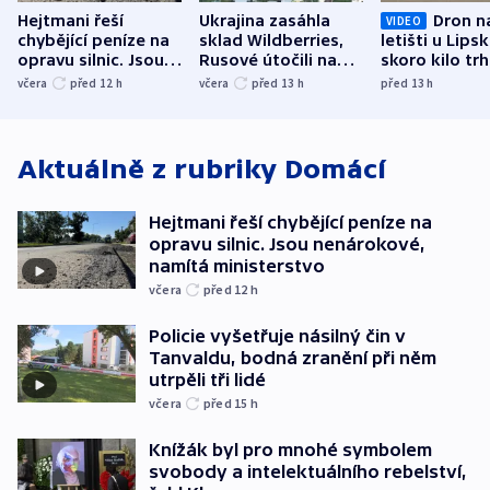
Hejtmani řeší
Ukrajina zasáhla
Dron n
VIDEO
chybějící peníze na
sklad Wildberries,
letišti u Lips
opravu silnic. Jsou
Rusové útočili na
skoro kilo trh
nenárokové, namítá
trh, hasiče či
indicie ukazuj
včera
před 12
h
včera
před 13
h
před 13
h
ministerstvo
stadion
Rusko
Aktuálně z rubriky
Domácí
Hejtmani řeší chybějící peníze na
opravu silnic. Jsou nenárokové,
namítá ministerstvo
včera
před 12
h
Policie vyšetřuje násilný čin v
Tanvaldu, bodná zranění při něm
utrpěli tři lidé
včera
před 15
h
Knížák byl pro mnohé symbolem
svobody a intelektuálního rebelství,