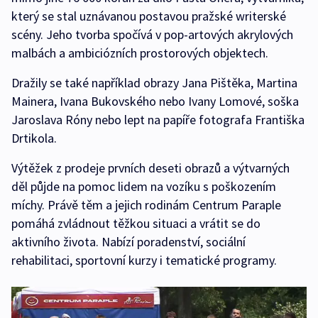
který se stal uznávanou postavou pražské writerské
scény. Jeho tvorba spočívá v pop-artových akrylových
malbách a ambiciózních prostorových objektech.
Dražily se také například obrazy Jana Pištěka, Martina
Mainera, Ivana Bukovského nebo Ivany Lomové, soška
Jaroslava Róny nebo lept na papíře fotografa Františka
Drtikola.
Výtěžek z prodeje prvních deseti obrazů a výtvarných
děl půjde na pomoc lidem na vozíku s poškozením
míchy. Právě těm a jejich rodinám Centrum Paraple
pomáhá zvládnout těžkou situaci a vrátit se do
aktivního života. Nabízí poradenství, sociální
rehabilitaci, sportovní kurzy i tematické programy.