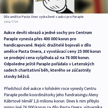
Dílo umělce Pasta Oner vydražené v aukci pro Paraple
Zdroj:
ČT24
Aukce devíti obrazů a jedné sochy pro Centrum
Paraple vynesla přes 400 000 korun pro
handicapované. Nejvíc dražitelé bojovali o dílo
umělce Pasta Onera, z vyvolávací ceny 25 000 korun
se prodejní cena vyšplhala až na 76 000 korun.
Odpoledne ještě Paraple pořádalo v Letenských
sadech charitativní běh, kterého se zúčastnily
stovky běžců.
Předchozí dvě aukce v loňském roce vynesly Centru
Paraple podle koordinátorky jeho fundraisingu Aleny
Kábrtové téměř 1,6 milionu korun. Dnes k nim přibylo
mimo jiné 76 000 korun za dílo Pasta Onera, výtvarníka,