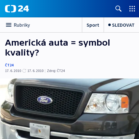
Sport
SLEDOVAT
Rubriky
Americká auta = symbol
kvality?
ČT24
17. 6. 2010
17. 6. 2010
|
Zdroj:
ČT24