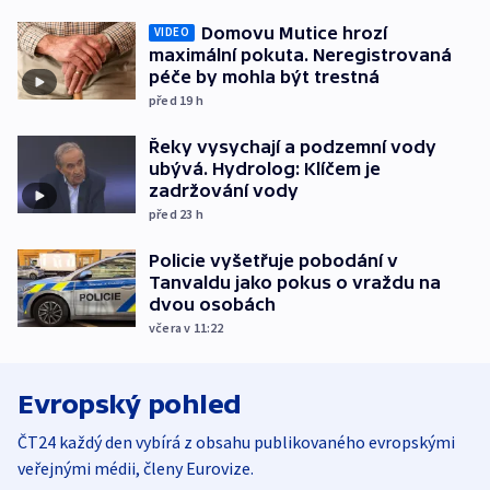
Domovu Mutice hrozí
VIDEO
maximální pokuta. Neregistrovaná
péče by mohla být trestná
před 19
h
Řeky vysychají a podzemní vody
ubývá. Hydrolog: Klíčem je
zadržování vody
před 23
h
Policie vyšetřuje pobodání v
Tanvaldu jako pokus o vraždu na
dvou osobách
včera v 11:22
Evropský pohled
ČT24 každý den vybírá z obsahu publikovaného evropskými
veřejnými médii, členy Eurovize.