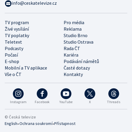
info@ceskatelevize.cz
TV program
Pro média
Živé vysílání
Reklama
TV poplatky
Studio Brno
Teletext
Studio Ostrava
Podcasty
Rada ČT
Počasí
Kariéra
E-shop
Podávání námětů
Mobilní a TV aplikace
Časté dotazy
Vše o ČT
Kontakty
Instagram
Facebook
YouTube
X
Threads
© Česká televize
•
•
English
Ochrana soukromí
Přístupnost