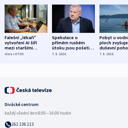
Falešní „lékaři“
Spekulace o
Pobyt u vodn
vytvoření AI šíří
přímém ruském
ploch zvyšuje
mezi staršími
útoku jsou pošetilé,
duševní poho
Poláky nebezpečné
míní estonský
ukázala
včera v 07:00
7. 8. 2026
7. 8. 2026
zdravotní rady
bezpečnostní
mezinárodní 
expert
Divácké centrum
každý všední den:
8:00—16:00 hodin
261 136 113