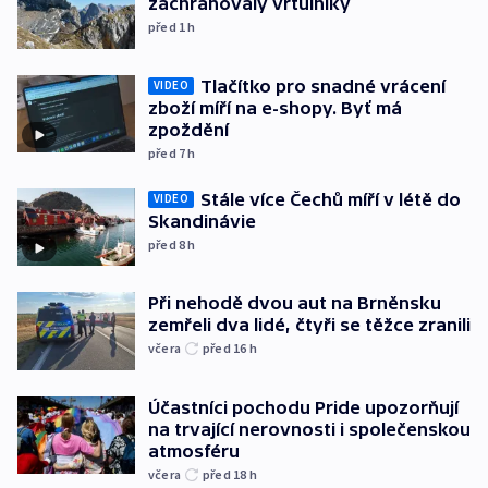
zachraňovaly vrtulníky
před 1
h
Tlačítko pro snadné vrácení
VIDEO
zboží míří na e-shopy. Byť má
zpoždění
před 7
h
Stále více Čechů míří v létě do
VIDEO
Skandinávie
před 8
h
Při nehodě dvou aut na Brněnsku
zemřeli dva lidé, čtyři se těžce zranili
včera
před 16
h
Účastníci pochodu Pride upozorňují
na trvající nerovnosti i společenskou
atmosféru
včera
před 18
h