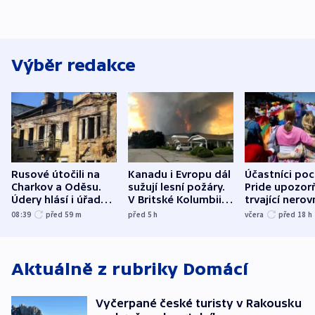
Výběr redakce
Rusové útočili na
Kanadu i Evropu dál
Účastníci po
Charkov a Oděsu.
sužují lesní požáry.
Pride upozorň
Údery hlásí i úřady v
V Britské Kolumbii
trvající nerov
Bělgorodu
evakuovali tisíce lidí
společensko
08:39
před 59
m
před 5
h
včera
před 18
h
atmosféru
Aktuálně z rubriky
Domácí
Vyčerpané české turisty v Rakousku