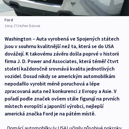
Ford
Zdroj:
ČT24/Petr Šrámek
Washington – Auta vyrobená ve Spojených státech
jsou v souhrnu kvalitnější než ta, která se do USA
dovážejí. K takovému závěru došla poprvé v historii
firma J. D. Power and Associates, která téměř čtvrt
století každoročně srovnává kvalitu jednotlivých
vozidel. Dosud nikdy se americkým automobilkám
nepodařilo vyrobit méně poruchová a lépe
zpracovaná auta než konkurenci z Evropy a Asie. V
pořadí podle značek ovšem stále figurují na prvních
místech evropští a japonští výrobci, nejlepší
americká značka Ford je na pátém místě.
„Domácí automobilky (v USA) učinily působivé pokroky