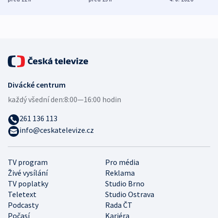
demografii
Ruska
Divácké centrum
každý všední den:
8:00—16:00 hodin
261 136 113
info@ceskatelevize.cz
TV program
Pro média
Živé vysílání
Reklama
TV poplatky
Studio Brno
Teletext
Studio Ostrava
Podcasty
Rada ČT
Počasí
Kariéra