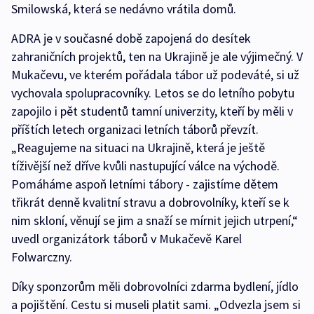
Smilowská, která se nedávno vrátila domů.
ADRA je v současné době zapojená do desítek
zahraničních projektů, ten na Ukrajině je ale výjimečný. V
Mukačevu, ve kterém pořádala tábor už podeváté, si už
vychovala spolupracovníky. Letos se do letního pobytu
zapojilo i pět studentů tamní univerzity, kteří by měli v
příštích letech organizaci letních táborů převzít.
„Reagujeme na situaci na Ukrajině, která je ještě
tíživější než dříve kvůli nastupující válce na východě.
Pomáháme aspoň letními tábory - zajistíme dětem
třikrát denně kvalitní stravu a dobrovolníky, kteří se k
nim skloní, věnují se jim a snaží se mírnit jejich utrpení,“
uvedl organizátork táborů v Mukačevě Karel
Folwarczny.
Díky sponzorům měli dobrovolníci zdarma bydlení, jídlo
a pojištění. Cestu si museli platit sami. „Odvezla jsem si