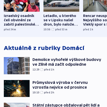
Izraelský osadník
Letadlo, u kterého
Rencar neusp
čelí obvinění ze
se v Lipsku našel
Nejvyššího s
zabití palestinského
dron, bylo naložené
Vleklý spor s
aktivisty
municí, píší média
reklamní plo
před 34
m
10:56
před 53
m
před 1
h
končí
Aktuálně z rubriky
Domácí
Demolice vyhořelé výškové budovy
ve Zlíně má začít odpoledne
12:29
před 1
h
Průmyslová výroba v červnu
vzrostla nejvíce od prosince
10:10
před 2
h
Státní zástupce obžaloval pět lidí a