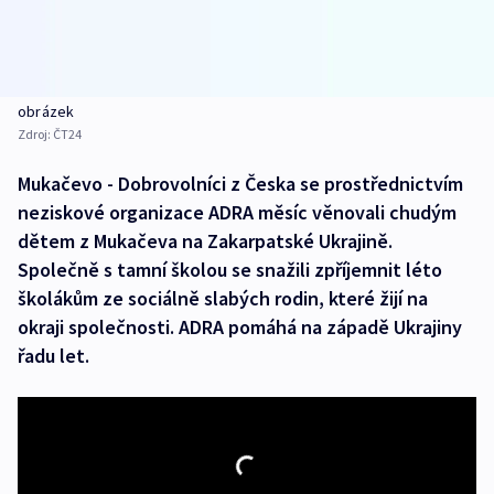
obrázek
Zdroj:
ČT24
Mukačevo - Dobrovolníci z Česka se prostřednictvím
neziskové organizace ADRA měsíc věnovali chudým
dětem z Mukačeva na Zakarpatské Ukrajině.
Společně s tamní školou se snažili zpříjemnit léto
školákům ze sociálně slabých rodin, které žijí na
okraji společnosti. ADRA pomáhá na západě Ukrajiny
řadu let.