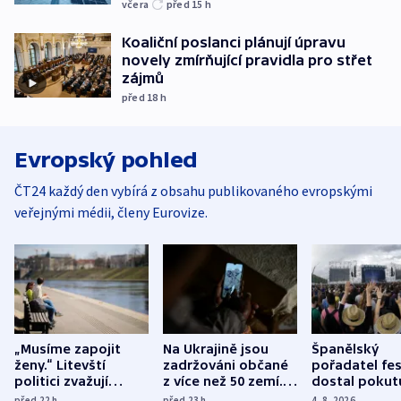
včera
před 15
h
Koaliční poslanci plánují úpravu
novely zmírňující pravidla pro střet
zájmů
před 18
h
Evropský pohled
ČT24 každý den vybírá z obsahu publikovaného evropskými
veřejnými médii, členy Eurovize.
„Musíme zapojit
Na Ukrajině jsou
Španělský
ženy.“ Litevští
zadržováni občané
pořadatel fes
politici zvažují
z více než 50 zemí.
dostal pokut
dohodu o
Bojovali na straně
nekalé prakti
před 22
h
před 23
h
4. 8. 2026