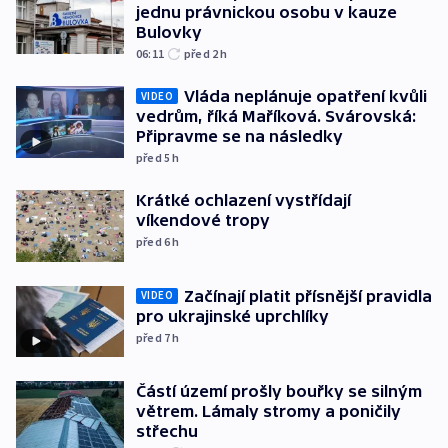
jednu právnickou osobu v kauze
Bulovky
06:11
před 2
h
Vláda neplánuje opatření kvůli
VIDEO
vedrům, říká Maříková. Svárovská:
Připravme se na následky
před 5
h
Krátké ochlazení vystřídají
víkendové tropy
před 6
h
Začínají platit přísnější pravidla
VIDEO
pro ukrajinské uprchlíky
před 7
h
Částí území prošly bouřky se silným
větrem. Lámaly stromy a poničily
střechu