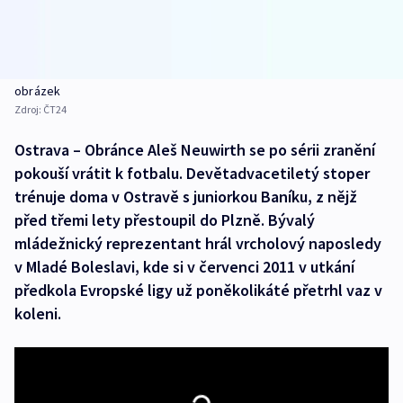
obrázek
Zdroj:
ČT24
Ostrava – Obránce Aleš Neuwirth se po sérii zranění
pokouší vrátit k fotbalu. Devětadvacetiletý stoper
trénuje doma v Ostravě s juniorkou Baníku, z nějž
před třemi lety přestoupil do Plzně. Bývalý
mládežnický reprezentant hrál vrcholový naposledy
v Mladé Boleslavi, kde si v červenci 2011 v utkání
předkola Evropské ligy už poněkolikáté přetrhl vaz v
koleni.