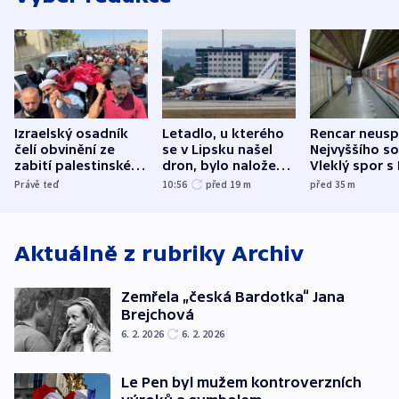
Izraelský osadník
Letadlo, u kterého
Rencar neusp
čelí obvinění ze
se v Lipsku našel
Nejvyššího s
zabití palestinského
dron, bylo naložené
Vleklý spor s
aktivisty
municí, píší média
reklamní plo
Právě teď
10:56
před 19
m
před 35
m
končí
Aktuálně z rubriky
Archiv
Zemřela „česká Bardotka“ Jana
Brejchová
6. 2. 2026
6. 2. 2026
Le Pen byl mužem kontroverzních