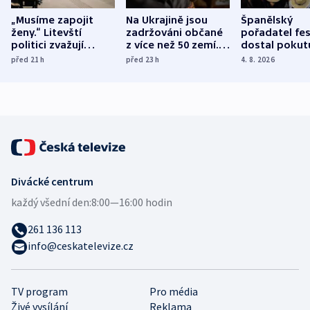
„Musíme zapojit
Na Ukrajině jsou
Španělský
ženy.“ Litevští
zadržováni občané
pořadatel fes
politici zvažují
z více než 50 zemí.
dostal pokut
dohodu o
Bojovali na straně
nekalé prakti
před 21
h
před 23
h
4. 8. 2026
demografii
Ruska
Divácké centrum
každý všední den:
8:00—16:00 hodin
261 136 113
info@ceskatelevize.cz
TV program
Pro média
Živé vysílání
Reklama