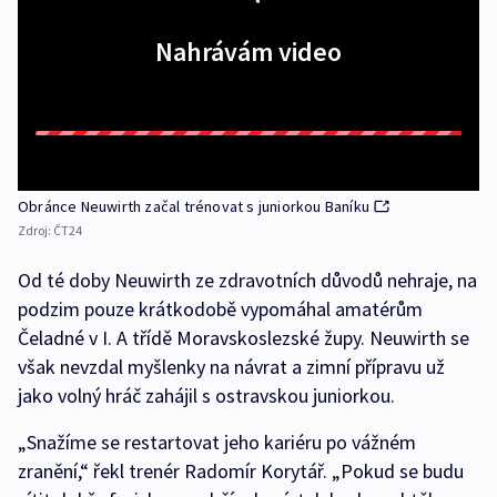
Nahrávám video
Obránce Neuwirth začal trénovat s juniorkou Baníku
Zdroj:
ČT24
Od té doby Neuwirth ze zdravotních důvodů nehraje, na
podzim pouze krátkodobě vypomáhal amatérům
Čeladné v I. A třídě Moravskoslezské župy. Neuwirth se
však nevzdal myšlenky na návrat a zimní přípravu už
jako volný hráč zahájil s ostravskou juniorkou.
„Snažíme se restartovat jeho kariéru po vážném
zranění,“ řekl trenér Radomír Korytář. „Pokud se budu