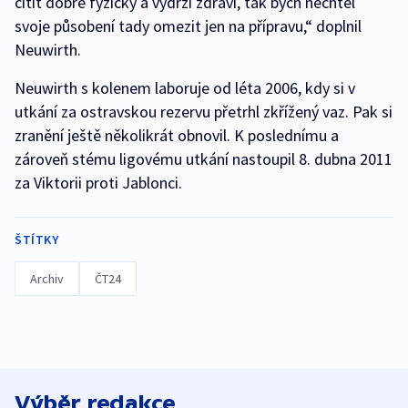
cítit dobře fyzicky a vydrží zdraví, tak bych nechtěl
svoje působení tady omezit jen na přípravu,“ doplnil
Neuwirth.
Neuwirth s kolenem laboruje od léta 2006, kdy si v
utkání za ostravskou rezervu přetrhl zkřížený vaz. Pak si
zranění ještě několikrát obnovil. K poslednímu a
zároveň stému ligovému utkání nastoupil 8. dubna 2011
za Viktorii proti Jablonci.
ŠTÍTKY
Archiv
ČT24
Výběr redakce