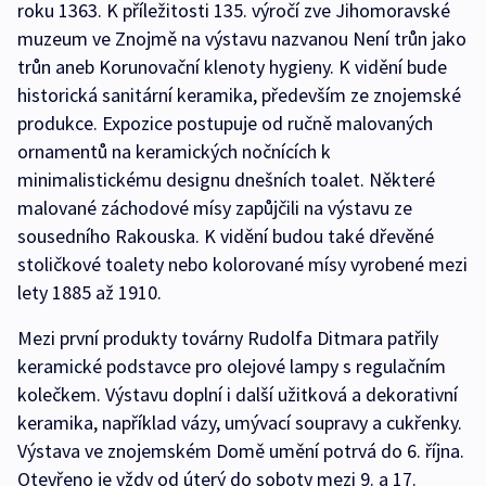
roku 1363. K příležitosti 135. výročí zve Jihomoravské
muzeum ve Znojmě na výstavu nazvanou Není trůn jako
trůn aneb Korunovační klenoty hygieny. K vidění bude
historická sanitární keramika, především ze znojemské
produkce. Expozice postupuje od ručně malovaných
ornamentů na keramických nočnících k
minimalistickému designu dnešních toalet. Některé
malované záchodové mísy zapůjčili na výstavu ze
sousedního Rakouska. K vidění budou také dřevěné
stoličkové toalety nebo kolorované mísy vyrobené mezi
lety 1885 až 1910.
Mezi první produkty továrny Rudolfa Ditmara patřily
keramické podstavce pro olejové lampy s regulačním
kolečkem. Výstavu doplní i další užitková a dekorativní
keramika, například vázy, umývací soupravy a cukřenky.
Výstava ve znojemském Domě umění potrvá do 6. října.
Otevřeno je vždy od úterý do soboty mezi 9. a 17.