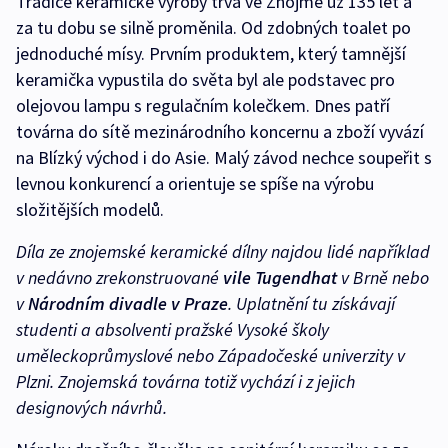
Tradice keramické výroby trvá ve Znojmě už 135 let a
za tu dobu se silně proměnila. Od zdobných toalet po
jednoduché mísy. Prvním produktem, který tamnější
keramička vypustila do světa byl ale podstavec pro
olejovou lampu s regulačním kolečkem. Dnes patří
továrna do sítě mezinárodního koncernu a zboží vyvází
na Blízký východ i do Asie. Malý závod nechce soupeřit s
levnou konkurencí a orientuje se spíše na výrobu
složitějších modelů.
Díla ze znojemské keramické dílny najdou lidé například
v nedávno zrekonstruované
vile Tugendhat
v Brně nebo
v
Národním divadle v Praze
. Uplatnění tu získávají
studenti a absolventi pražské Vysoké školy
uměleckoprůmyslové nebo Západočeské univerzity v
Plzni. Znojemská továrna totiž vychází i z jejich
designových návrhů.