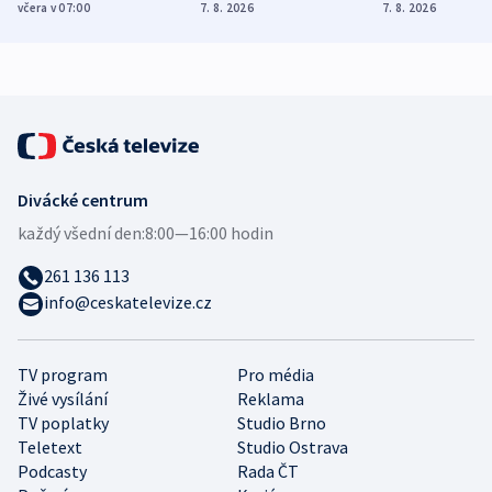
Poláky nebezpečné
míní estonský
ukázala
včera v 07:00
7. 8. 2026
7. 8. 2026
zdravotní rady
bezpečnostní
mezinárodní 
expert
Divácké centrum
každý všední den:
8:00—16:00 hodin
261 136 113
info@ceskatelevize.cz
TV program
Pro média
Živé vysílání
Reklama
TV poplatky
Studio Brno
Teletext
Studio Ostrava
Podcasty
Rada ČT