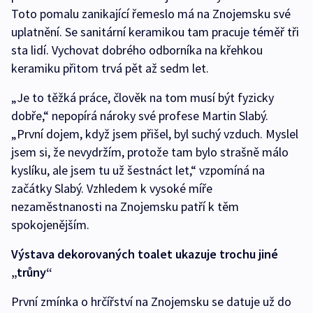
Toto pomalu zanikající řemeslo má na Znojemsku své
uplatnění. Se sanitární keramikou tam pracuje téměř tři
sta lidí. Vychovat dobrého odborníka na křehkou
keramiku přitom trvá pět až sedm let.
„Je to těžká práce, člověk na tom musí být fyzicky
dobře,“ nepopírá nároky své profese Martin Slabý.
„První dojem, když jsem přišel, byl suchý vzduch. Myslel
jsem si, že nevydržím, protože tam bylo strašně málo
kyslíku, ale jsem tu už šestnáct let,“ vzpomíná na
začátky Slabý. Vzhledem k vysoké míře
nezaměstnanosti na Znojemsku patří k těm
spokojenějším.
Výstava dekorovaných toalet ukazuje trochu jiné
„trůny“
První zmínka o hrčířství na Znojemsku se datuje už do