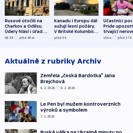
Rusové útočili na
Kanadu i Evropu dál
Účastníci po
Charkov a Oděsu.
sužují lesní požáry.
Pride upozorň
Údery hlásí i úřady v
V Britské Kolumbii
trvající nerov
Bělgorodu
evakuovali tisíce lidí
společensko
08:39
před 48
m
před 5
h
včera
před 17
h
atmosféru
Aktuálně z rubriky
Archiv
Zemřela „česká Bardotka“ Jana
Brejchová
6. 2. 2026
6. 2. 2026
Le Pen byl mužem kontroverzních
výroků a symbolem
7. 1. 2025
Ruská válka na Ukrajině minutu po