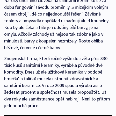
Nároky dnešního člověka na sanitární keramiku se za
dobu fungování závodu proměnily. S mizejícím volným
časem chtějí lidé co nejjednodušší řešení. Závěsné
toalety a umyvadla například usnaďnují úklid koupelny.
Kdo by ale čekal stále jen odstíny bílé barvy, je na
omylu. Ačkoliv záchody už nejsou tak zdobné jako v
minulosti, barvy z koupelen nezmizely. Roste obliba
béžové, červené i černé barvy.
Znojemská firma, která ročně vyšle do světa přes 330
tisíc kusů sanitární keramiky, vyráběla původně dvě
komodity. Dnes už ale užitková keramika v podobě
hrnečků a talířků musela ustoupit zdravotnické a
sanitární keramice. V roce 2009 spadla výroba asi o
šedesát procent a společnost musela propouštět. Už
dva roky ale zaměstnance opět nabírají. Není to přitom
jednoduchá práce.