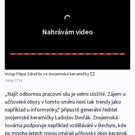
Nahrávám video
Vstup Filipa Zdražila ze znojemské keramičky
Zdroj:
ČT24
„Najít odbornou pracovní sílu je velmi složité. Zájem o
učňovské obory v tomto směru není tak trendy jako
například u informatiky,“ připustil generální ředitel
znojemské keramičky Ladislav Dvořák. Znojemská
továrna podporuje například vzdělávání v Bechyni, kde
po mnoha letech znovu otvírají učňovský obor keramik.