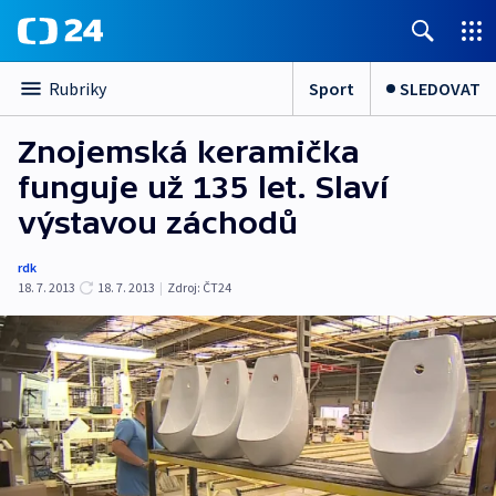
Sport
SLEDOVAT
Rubriky
Znojemská keramička
funguje už 135 let. Slaví
výstavou záchodů
rdk
18. 7. 2013
18. 7. 2013
|
Zdroj:
ČT24