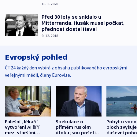
16. 1. 2020
Před 30 lety se snídalo u
Mitterranda. Husák musel počkat,
přednost dostal Havel
9. 12. 2018
Evropský pohled
ČT24 každý den vybírá z obsahu publikovaného evropskými
veřejnými médii, členy Eurovize.
Falešní „lékaři“
Spekulace o
Pobyt u vodn
vytvoření AI šíří
přímém ruském
ploch zvyšuje
mezi staršími
útoku jsou pošetilé,
duševní poho