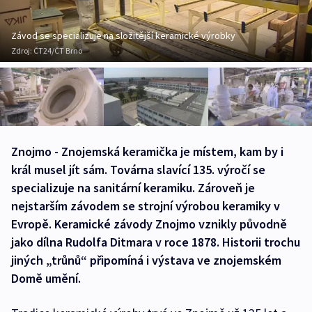
Závod se specializuje na složitější keramické výrobky
Zdroj:
ČT24/ČT Brno
Znojmo - Znojemská keramička je místem, kam by i
král musel jít sám. Továrna slavící 135. výročí se
specializuje na sanitární keramiku. Zároveň je
nejstarším závodem se strojní výrobou keramiky v
Evropě. Keramické závody Znojmo vznikly původně
jako dílna Rudolfa Ditmara v roce 1878. Historii trochu
jiných „trůnů“ připomíná i výstava ve znojemském
Domě umění.