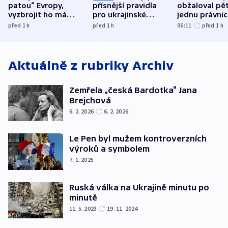
patou“ Evropy,
přísnější pravidla
obžaloval pět 
vyzbrojit ho má
pro ukrajinské
jednu právni
Francie
uprchlíky
osobu v kauz
před 1
h
před 1
h
06:11
před 1
h
Bulovky
Aktuálně z rubriky
Archiv
Zemřela „česká Bardotka“ Jana
Brejchová
6. 2. 2026
6. 2. 2026
Le Pen byl mužem kontroverzních
výroků a symbolem
7. 1. 2025
Ruská válka na Ukrajině minutu po
minutě
11. 5. 2023
19. 11. 2024