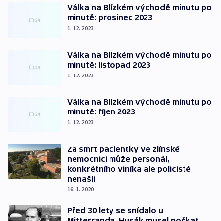
Válka na Blízkém východě minutu po
minutě: prosinec 2023
1. 12. 2023
Válka na Blízkém východě minutu po
minutě: listopad 2023
1. 12. 2023
Válka na Blízkém východě minutu po
minutě: říjen 2023
1. 12. 2023
Za smrt pacientky ve zlínské
nemocnici může personál,
konkrétního viníka ale policisté
nenašli
16. 1. 2020
Před 30 lety se snídalo u
Mitterranda. Husák musel počkat,