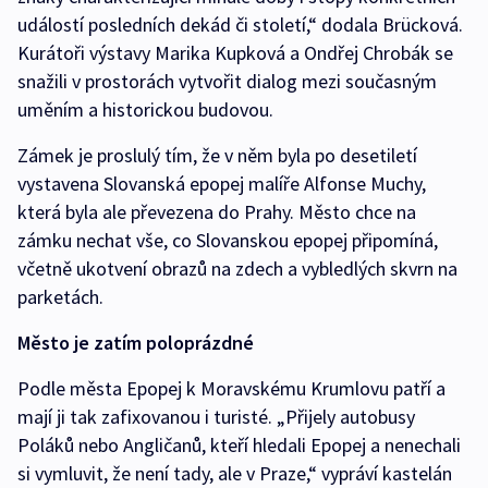
událostí posledních dekád či století,“ dodala Brücková.
Kurátoři výstavy Marika Kupková a Ondřej Chrobák se
snažili v prostorách vytvořit dialog mezi současným
uměním a historickou budovou.
Zámek je proslulý tím, že v něm byla po desetiletí
vystavena Slovanská epopej malíře Alfonse Muchy,
která byla ale převezena do Prahy. Město chce na
zámku nechat vše, co Slovanskou epopej připomíná,
včetně ukotvení obrazů na zdech a vybledlých skvrn na
parketách.
Město je zatím poloprázdné
Podle města Epopej k Moravskému Krumlovu patří a
mají ji tak zafixovanou i turisté. „Přijely autobusy
Poláků nebo Angličanů, kteří hledali Epopej a nenechali
si vymluvit, že není tady, ale v Praze,“ vypráví kastelán