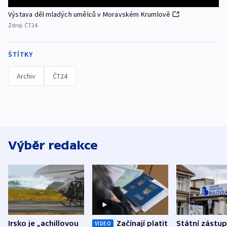
Výstava děl mladých umělců v Moravském Krumlově
Zdroj:
ČT24
ŠTÍTKY
Archiv
ČT24
Výběr redakce
Irsko je „achillovou
Začínají platit
Státní zástu
VIDEO