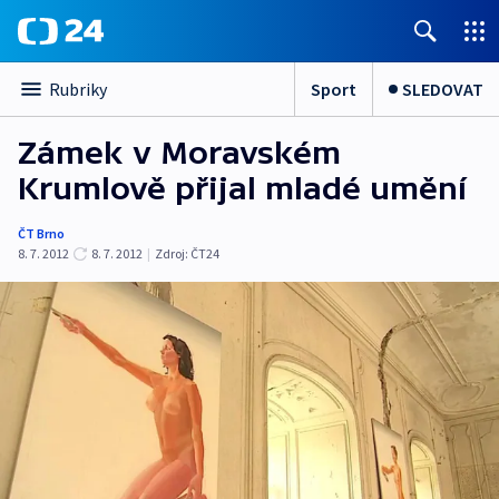
Sport
SLEDOVAT
Rubriky
Zámek v Moravském
Krumlově přijal mladé umění
ČT Brno
8. 7. 2012
8. 7. 2012
|
Zdroj:
ČT24