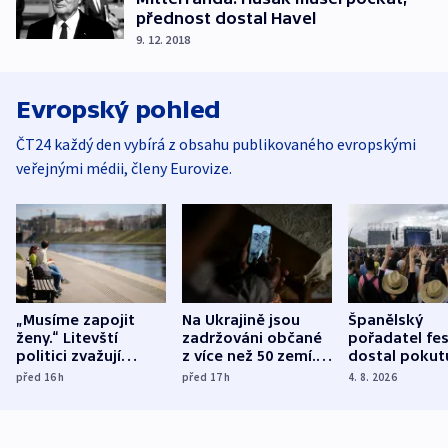
přednost dostal Havel
9. 12. 2018
Evropský pohled
ČT24 každý den vybírá z obsahu publikovaného evropskými
veřejnými médii, členy Eurovize.
„Musíme zapojit
Na Ukrajině jsou
Španělský
ženy.“ Litevští
zadržováni občané
pořadatel fes
politici zvažují
z více než 50 zemí.
dostal pokut
dohodu o
Bojovali na straně
nekalé prakti
před 16
h
před 17
h
4. 8. 2026
demografii
Ruska