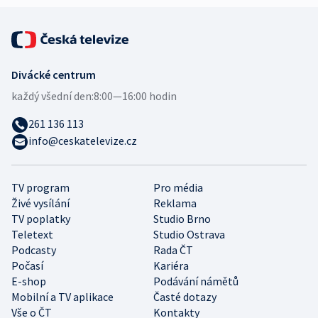
Divácké centrum
každý všední den:
8:00—16:00 hodin
261 136 113
info@ceskatelevize.cz
TV program
Pro média
Živé vysílání
Reklama
TV poplatky
Studio Brno
Teletext
Studio Ostrava
Podcasty
Rada ČT
Počasí
Kariéra
E-shop
Podávání námětů
Mobilní a TV aplikace
Časté dotazy
Vše o ČT
Kontakty