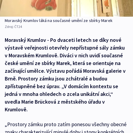
Moravský Krumlov láká na současné umění ze sbírky Marek
Zdroj:
ČT24
Moravský Krumlov - Po dvaceti letech se díky nové
výstavě veřejnosti otevřely nepřístupné sály zámku
v Moravském Krumlově. Diváci v nich uvidí současné
české umění ze sbírky Marek, která se orientuje na
začínající umělce. Výstavu pořádá Moravská galerie v
Brně. Prostory zámku jsou zchátralé a budou
zpřístupněné bez úprav. „V domácím kontextu se
jedná v mnoha ohledech o zcela unikátní akci,“
uvedla Marie Brücková z městského úřadu v
Krumlově.
„Prostory zámku proto zatím ponesou všechny obecné
znaky charakterizující minulé doby i stopy konkrétních