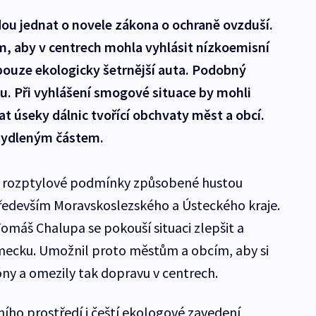
dou jednat o novele zákona o ochraně ovzduší.
m, aby v centrech mohla vyhlásit nízkoemisní
 pouze ekologicky šetrnější auta. Podobný
u. Při vyhlášení smogové situace by mohli
at úseky dálnic tvořící obchvaty měst a obcí.
obydleným částem.
é rozptylové podmínky způsobené hustou
ředevším Moravskoslezského a Ústeckého kraje.
Tomáš Chalupa se pokouší situaci zlepšit a
ěmecku. Umožnil proto městům a obcím, aby si
óny a omezily tak dopravu v centrech.
ního prostředí i čeští ekologové zavedení