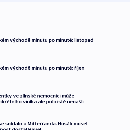
zkém východě minutu po minutě: listopad
zkém východě minutu po minutě: říjen
entky ve zlínské nemocnici může
krétního viníka ale policisté nenašli
 se snídalo u Mitterranda. Husák musel
nost dostal Havel