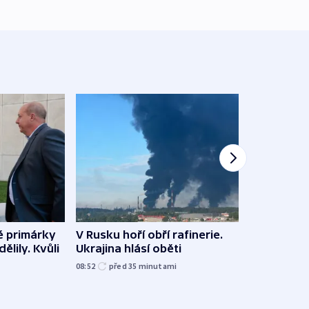
é primárky
V Rusku hoří obří rafinerie.
Němec
ělily. Kvůli
Ukrajina hlásí oběti
s ním
letiš
08:52
před 35
minutami
před 3