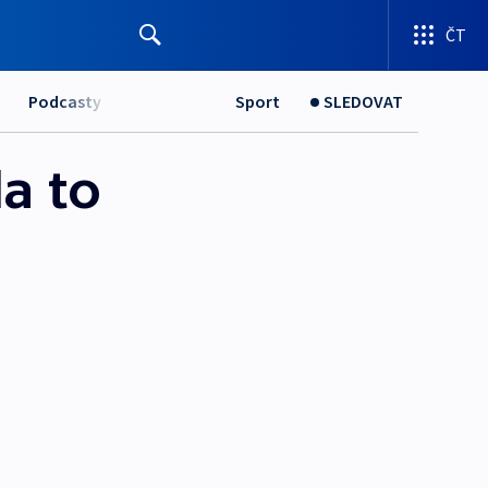
ČT
Podcasty
Sport
SLEDOVAT
a to