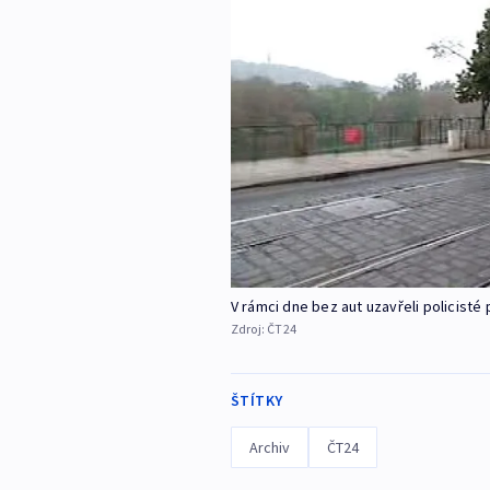
V rámci dne bez aut uzavřeli policist
Zdroj:
ČT24
ŠTÍTKY
Archiv
ČT24