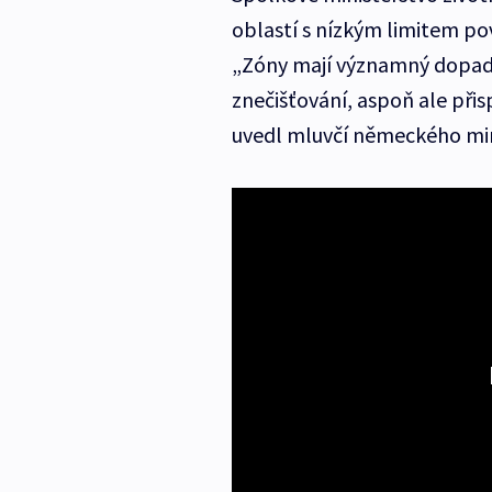
oblastí s nízkým limitem po
„Zóny mají významný dopad.
znečišťování, aspoň ale přis
uvedl mluvčí německého mini