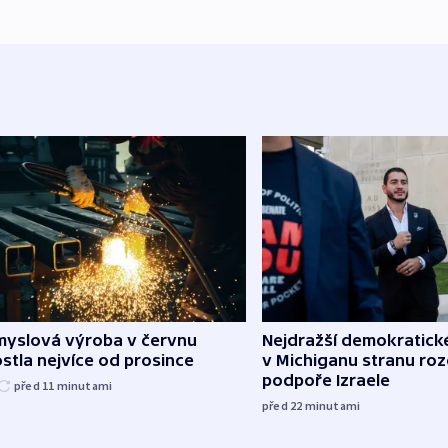
myslová výroba v červnu
Nejdražší demokratick
stla nejvíce od prosince
v Michiganu stranu rozd
podpoře Izraele
před 11
minutami
před 22
minutami