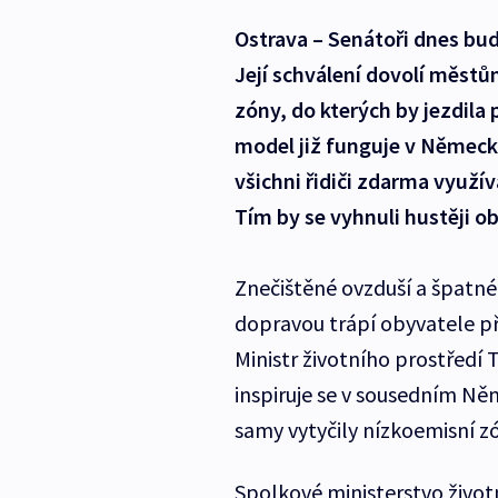
Ostrava – Senátoři dnes bu
Její schválení dovolí městů
zóny, do kterých by jezdila
model již funguje v Německ
všichni řidiči zdarma využív
Tím by se vyhnuli hustěji 
Znečištěné ovzduší a špatn
dopravou trápí obyvatele p
Ministr životního prostředí 
inspiruje se v sousedním N
samy vytyčily nízkoemisní z
Spolkové ministerstvo život