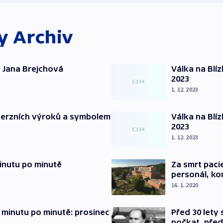
ky
Archiv
 Jana Brejchová
Válka na Blí
2023
1. 12. 2023
verzních výroků a symbolem
Válka na Blí
2023
1. 12. 2023
inutu po minutě
Za smrt paci
personál, kon
16. 1. 2020
 minutu po minutě: prosinec
Před 30 lety
počkat, před