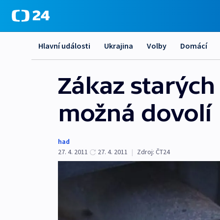
Hlavní události
Ukrajina
Volby
Domácí
Zákaz starých 
možná dovolí
had
27. 4. 2011
27. 4. 2011
|
Zdroj:
ČT24