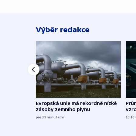
Výběr redakce
Evropská unie má rekordně nízké
Prů
zásoby zemního plynu
vzro
před 9
minutami
10:10