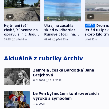
Hejtmani řeší
Ukrajina zasáhla
Dron n
VIDEO
chybějící peníze na
sklad Wildberries,
letišti u Lips
opravu silnic. Jsou
Rusové útočili na
skoro kilo trh
nenárokové, namítá
trh, hasiče či
indicie ukazuj
09:15
před 6
m
09:02
před 33
m
před 42
m
ministerstvo
stadion
Rusko
Aktuálně z rubriky
Archiv
Zemřela „česká Bardotka“ Jana
Brejchová
6. 2. 2026
6. 2. 2026
Le Pen byl mužem kontroverzních
výroků a symbolem
7. 1. 2025