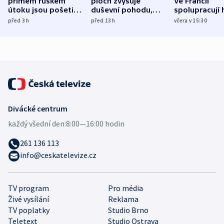
přímém ruském
ploch zvyšuje
Ve Francii
útoku jsou pošetilé,
duševní pohodu,
spolupracují h
míní estonský
ukázala
různých zemí
před 3
h
před 13
h
včera v 15:30
bezpečnostní
mezinárodní studie
expert
Divácké centrum
každý všední den:
8:00—16:00 hodin
261 136 113
info@ceskatelevize.cz
TV program
Pro média
Živé vysílání
Reklama
TV poplatky
Studio Brno
Teletext
Studio Ostrava