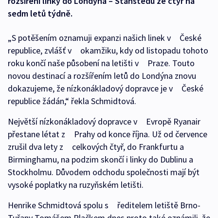
rozšíření linky do Londýna – Stanstedu ze čtyř na
sedm letů týdně.
„S potěšením oznamuji expanzi našich linek v České
republice, zvlášť v okamžiku, kdy od listopadu tohoto
roku končí naše působení na letišti v Praze. Touto
novou destinací a rozšířením letů do Londýna znovu
dokazujeme, že nízkonákladový dopravce je v České
republice žádán,“ řekla Schmidtová.
Největší nízkonákladový dopravce v Evropě Ryanair
přestane létat z Prahy od konce října. Už od července
zrušil dva lety z celkových čtyř, do Frankfurtu a
Birminghamu, na podzim skončí i linky do Dublinu a
Stockholmu. Důvodem odchodu společnosti mají být
vysoké poplatky na ruzyňském letišti.
Henrike Schmidtová spolu s ředitelem letiště Brno-
Tuřany Tomášem Plačkem dnes proto také oznámili, že