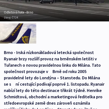
Odletová hala - Brno
Zdroj:
ČT24
Brno - Irská nízkonákladová letecká společnost
Ryanair brzy rozšíří provoz na brněnském letišti v
Tuřanech o novou pravidelnou linku do Milána. Tato
společnost provozuje v Brně od roku 2005
pravidelné lety do Londýna – Stanstedu. Do Milána
se s ní cestující podívají poprvé 1. listopadu. Ryanair
nabízí lety do této destinace třikrát týdně. Henrike
Schmidtová, obchodní a marketingová ředitelka pro
středoevropské země dnes zároveň oznámila