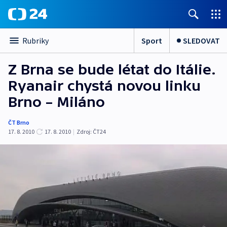
Sport
SLEDOVAT
Rubriky
Z Brna se bude létat do Itálie.
Ryanair chystá novou linku
Brno – Miláno
ČT Brno
17. 8. 2010
17. 8. 2010
|
Zdroj:
ČT24