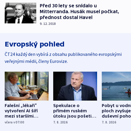
Před 30 lety se snídalo u
Mitterranda. Husák musel počkat,
přednost dostal Havel
9. 12. 2018
Evropský pohled
ČT24 každý den vybírá z obsahu publikovaného evropskými
veřejnými médii, členy Eurovize.
Falešní „lékaři“
Spekulace o
Pobyt u vodn
vytvoření AI šíří
přímém ruském
ploch zvyšuje
mezi staršími
útoku jsou pošetilé,
duševní poho
Poláky nebezpečné
míní estonský
ukázala
včera v 07:00
7. 8. 2026
7. 8. 2026
zdravotní rady
bezpečnostní
mezinárodní 