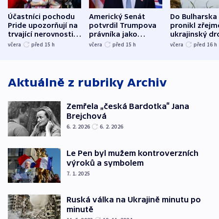
Účastníci pochodu
Americký Senát
Do Bulharska
Pride upozorňují na
potvrdil Trumpova
pronikl zřejm
trvající nerovnosti i
právníka jako
ukrajinský dr
společenskou
ministra
explodoval k
včera
před 15
h
včera
před 15
h
včera
před 16
h
atmosféru
spravedlnosti
od plynovod
Aktuálně z rubriky
Archiv
Zemřela „česká Bardotka“ Jana
Brejchová
6. 2. 2026
6. 2. 2026
Le Pen byl mužem kontroverzních
výroků a symbolem
7. 1. 2025
Ruská válka na Ukrajině minutu po
minutě