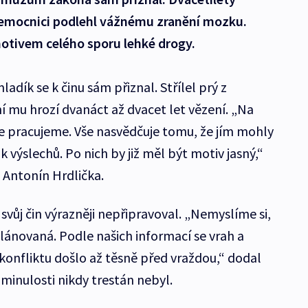
nemocnici podlehl vážnému zranění mozku.
motivem celého sporu lehké drogy.
adík se k činu sám přiznal. Střílel prý z
í mu hrozí dvanáct až dvacet let vězení. „Na
e pracujeme. Vše nasvědčuje tomu, že jím mohly
 výslechů. Po nich by již měl být motiv jasný,“
 Antonín Hrdlička.
 svůj čin výrazněji nepřipravoval. „Nemyslíme si,
lánovaná. Podle našich informací se vrah a
 konfliktu došlo až těsně před vraždou,“ dodal
minulosti nikdy trestán nebyl.