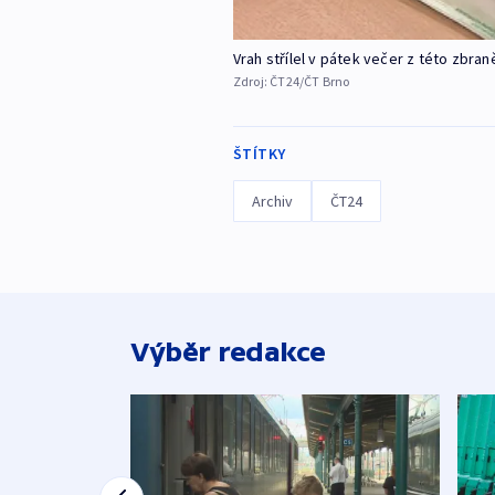
Vrah střílel v pátek večer z této zbran
Zdroj:
ČT24/ČT Brno
ŠTÍTKY
Archiv
ČT24
Výběr redakce