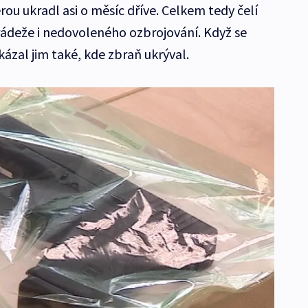
terou ukradl asi o měsíc dříve. Celkem tedy čelí
rádeže i nedovoleného ozbrojování. Když se
kázal jim také, kde zbraň ukrýval.