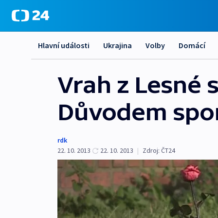
Hlavní události
Ukrajina
Volby
Domácí
Vrah z Lesné s
Důvodem spor
rdk
22. 10. 2013
22. 10. 2013
|
Zdroj:
ČT24