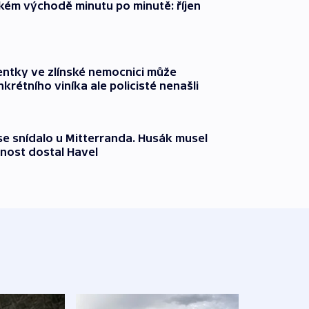
zkém východě minutu po minutě: říjen
entky ve zlínské nemocnici může
krétního viníka ale policisté nenašli
 se snídalo u Mitterranda. Husák musel
nost dostal Havel