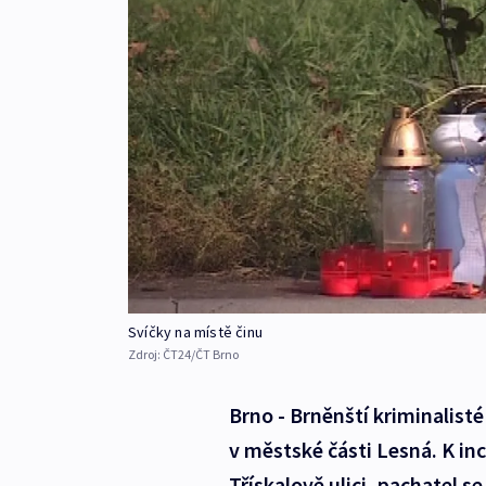
Svíčky na místě činu
Zdroj:
ČT24/ČT Brno
Brno - Brněnští kriminalist
v městské části Lesná. K in
Třískalově ulici, pachatel 