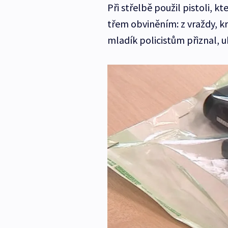
Při střelbě použil pistoli, k
třem obviněním: z vraždy, k
mladík policistům přiznal, u