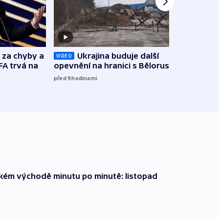
o za chyby a
Ukrajina buduje další
Zbyte
VIDEO
FA trvá na
opevnění na hranici s Běloruskem
obtěž
zách
před 9
hodinami
před 1
zkém východě minutu po minutě: listopad