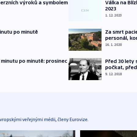
verzních výroků a symbolem
Válka na Blí
2023
1. 12. 2023
inutu po minutě
Za smrt paci
personál, kon
16. 1. 2020
 minutu po minutě: prosinec
Před 30 lety
počkat, před
9. 12. 2018
vropskými veřejnými médii, členy Eurovize.