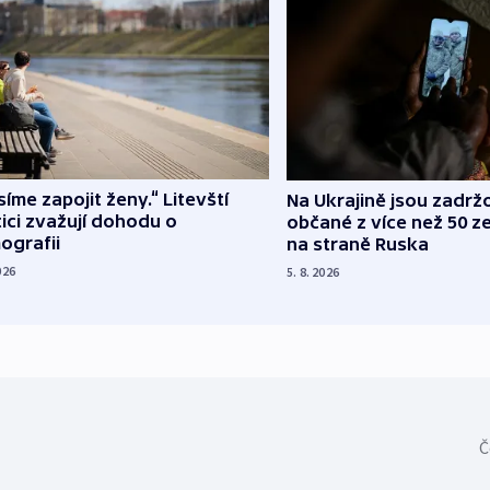
íme zapojit ženy.“ Litevští
Na Ukrajině jsou zadrž
tici zvažují dohodu o
občané z více než 50 ze
ografii
na straně Ruska
026
5. 8. 2026
Č