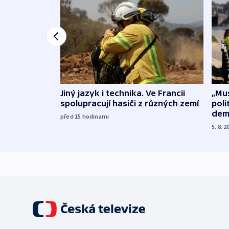
Jiný jazyk i technika. Ve Francii
„Mus
spolupracují hasiči z různých zemí
poli
dem
před 15
hodinami
5. 8. 2