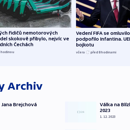
lých řidičů nemotorových
Vedení FIFA se omluvil
del skokově přibylo, nejvíc ve
podpořilo Infantina. UE
edních Čechách
bojkotu
1
hodinou
včera
před 8
hodinami
ky
Archiv
 Jana Brejchová
Válka na Blí
2023
1. 12. 2023