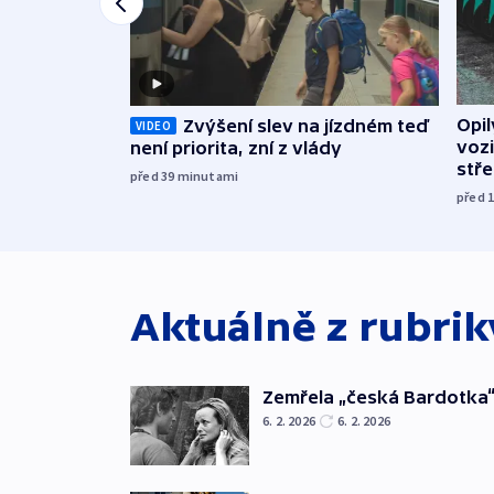
Opi
Zvýšení slev na jízdném teď
VIDEO
vozi
není priorita, zní z vlády
stř
před 39
minutami
před 
Aktuálně z rubri
Zemřela „česká Bardotka“
6. 2. 2026
6. 2. 2026