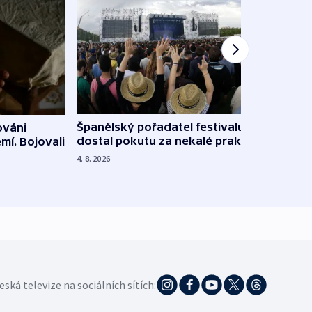
Španělský pořadatel festivalu
ováni
Lesn
dostal pokutu za nekalé praktiky
mí. Bojovali
dopa
zdrav
4. 8. 2026
4. 8. 20
eská televize na sociálních sítích: