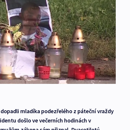
é dopadli mladíka podezřelého z páteční vraždy
cidentu došlo ve večerních hodinách v
se mužům zákona sám přiznal. Dvacetiletý