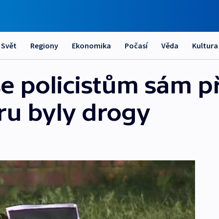
Svět
Regiony
Ekonomika
Počasí
Věda
Kultura
e policistům sám př
u byly drogy