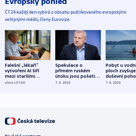
Evropský pohled
ČT24 každý den vybírá z obsahu publikovaného evropskými
veřejnými médii, členy Eurovize.
Falešní „lékaři“
Spekulace o
Pobyt u vodn
vytvoření AI šíří
přímém ruském
ploch zvyšuje
mezi staršími
útoku jsou pošetilé,
duševní poho
Poláky nebezpečné
míní estonský
ukázala
včera v 07:00
7. 8. 2026
7. 8. 2026
zdravotní rady
bezpečnostní
mezinárodní 
expert
Divácké centrum