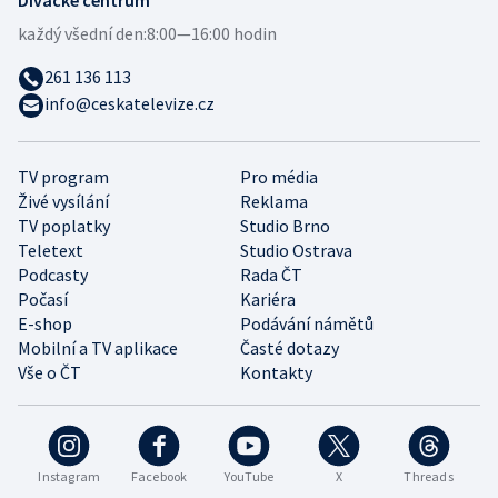
každý všední den:
8:00—16:00 hodin
261 136 113
info@ceskatelevize.cz
TV program
Pro média
Živé vysílání
Reklama
TV poplatky
Studio Brno
Teletext
Studio Ostrava
Podcasty
Rada ČT
Počasí
Kariéra
E-shop
Podávání námětů
Mobilní a TV aplikace
Časté dotazy
Vše o ČT
Kontakty
Instagram
Facebook
YouTube
X
Threads