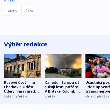
ŠTÍTKY
Archiv
ČT24
Výběr redakce
Rusové útočili na
Kanadu i Evropu dál
Účastníci po
Charkov a Oděsu.
sužují lesní požáry.
Pride upozorň
Údery hlásí i úřady v
V Britské Kolumbii
trvající nerov
Bělgorodu
evakuovali tisíce lidí
společensko
08:39
před 7
m
před 6
h
včera
před 18
h
atmosféru