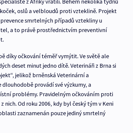
pecialisté z Afriky vrátili. Během několika týdnů
 koček, oslů a velbloudů proti vzteklině. Projekt
m prevence smrtelných případů vztekliny u
l, a to právě prostřednictvím preventivní
t.
pě díky očkování téměř vymýtit. Ve světě ale
ých deset minut jedno dítě. Veterináři z Brna si
ekt“, jelikož brněnská Veterinární a
e dlouhodobě provádí své výzkumy, a
 místní problémy. Pravidelným očkováním proti
n z nich. Od roku 2006, kdy byl český tým v Keni
 oblasti zaznamenán pouze jediný smrtelný