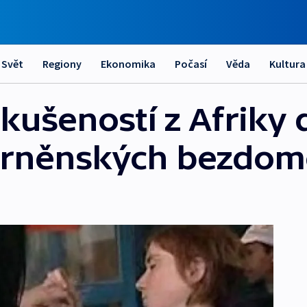
Svět
Regiony
Ekonomika
Počasí
Věda
Kultura
zkušeností z Afriky
 brněnských bezdo