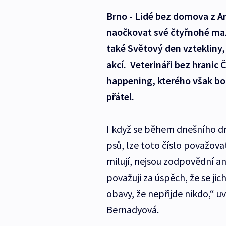
Brno - Lidé bez domova z 
naočkovat své čtyřnohé maz
také Světový den vztekliny, 
akcí. Veterináři bez hranic Č
happening, kterého však bo
přátel.
I když se během dnešního d
psů, lze toto číslo považov
milují, nejsou zodpovědní a
považuji za úspěch, že se jich
obavy, že nepřijde nikdo,“ 
Bernadyová.