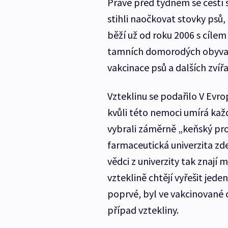
Právě před týdnem se čeští s
stihli naočkovat stovky psů,
běží už od roku 2006 s cíle
tamních domorodých obyvate
vakcinace psů a dalších zvířa
Vzteklinu se podařilo V Evro
kvůli této nemoci umírá každ
vybrali záměrně „keňský proj
farmaceutická univerzita zd
vědci z univerzity tak znají
vzteklině chtějí vyřešit jede
poprvé, byl ve vakcinované
případ vztekliny.