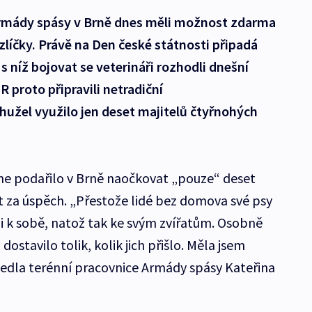
Armády spásy v Brně dnes měli možnost zdarma
líčky. Právě na Den české státnosti připadá
s níž bojovat se veterináři rozhodli dnešní
R proto připravili netradiční
hužel využilo jen deset majitelů čtyřnohých
ne podařilo v Brně naočkovat „pouze“ deset
at za úspěch. „Přestože lidé bez domova své psy
ni k sobě, natož tak ke svým zvířatům. Osobně
 dostavilo tolik, kolik jich přišlo. Měla jsem
uvedla terénní pracovnice Armády spásy Kateřina