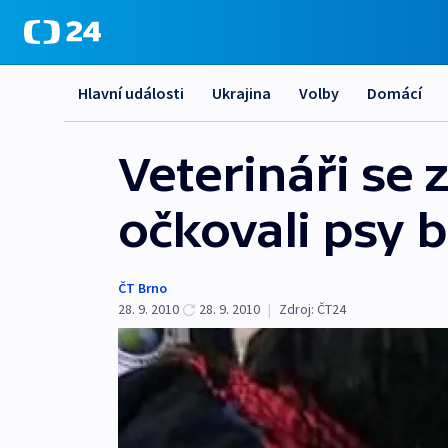
Hlavní události
Ukrajina
Volby
Domácí
Veterináři se 
očkovali psy
ČT Brno
28. 9. 2010
28. 9. 2010
|
Zdroj:
ČT24