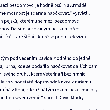
Mezi bezdomovci je hodně psů. Na Armádě
me možnost je zdarma naočkovat,“ vysvětlil
ch pejsků, kterému se mezi bezdomovci
konoš. Dalším očkovaným pejskem před
íců staré štěně, které se podle televizní
í tým pod vedením Davida Modrého do jedné
aji Brna, kde se podařilo naočkovat dalších osm
ní svého druhu, které Veterináři bez hranic
. Je to v podstatě doprovodná akce k našemu
robíhá v Keni, kde už pátým rokem očkujeme psy
nit na severu země,“ shrnul David Modrý.