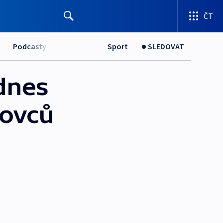
ČT
Podcasty
Sport
SLEDOVAT
 dnes
movců