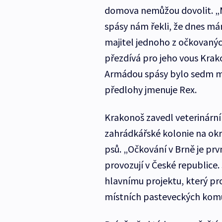
domova nemůžou dovolit. „
spásy nám řekli, že dnes má
majitel jednoho z očkovaný
přezdívá pro jeho vous Kra
Armádou spásy bylo sedm měs
předlohy jmenuje Rex.
Krakonoš zavedl veterinárn
zahrádkářské kolonie na okr
psů. „Očkování v Brně je prv
provozují v České republice
hlavnímu projektu, který p
místních pasteveckých komu