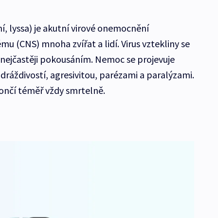
ní, lyssa) je akutní virové onemocnění
u (CNS) mnoha zvířat a lidí. Virus vztekliny se
i nejčastěji pokousáním. Nemoc se projevuje
ráždivostí, agresivitou, parézami a paralýzami.
nčí téměř vždy smrtelně.