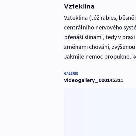
Vzteklina
Vzteklina (též rabies, běsně
centrálního nervového systém
přenáší slinami, tedy v prax
změnami chování, zvýšenou d
Jakmile nemoc propukne, ko
GALERIE
videogallery_000145311