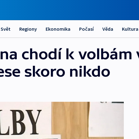
Svět
Regiony
Ekonomika
Počasí
Věda
Kultura
ina chodí k volbám 
ese skoro nikdo