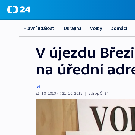
Hlavní události
Ukrajina
Volby
Domácí
V újezdu Břez
na úřední adr
izi
21. 10. 2013
21. 10. 2013
|
Zdroj:
ČT24