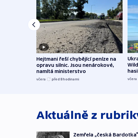
Ukra
Hejtmani řeší chybějící peníze na
Wild
opravu silnic. Jsou nenárokové,
hasi
namítá ministerstvo
včera
včera
před 8
hodinami
Aktuálně z rubri
Zemřela „česká Bardotka“