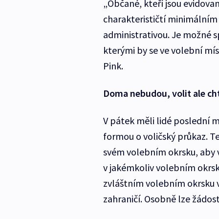
„Občané, kteří jsou evidova
charakterističtí minimálním
administrativou. Je možné sp
kterými by se ve volební mís
Pink.
Doma nebudou, volit ale ch
V pátek měli lidé poslední 
formou o voličský průkaz. Te
svém volebním okrsku, aby v
v jakémkoliv volebním okrsk
zvláštním volebním okrsku
zahraničí. Osobně lze žádost 