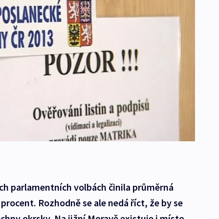
ích parlamentních volbách činila průměrná
 procent. Rozhodně se ale nedá říct, že by se
hny okrsky. Na jižní Moravě existuje i místo,