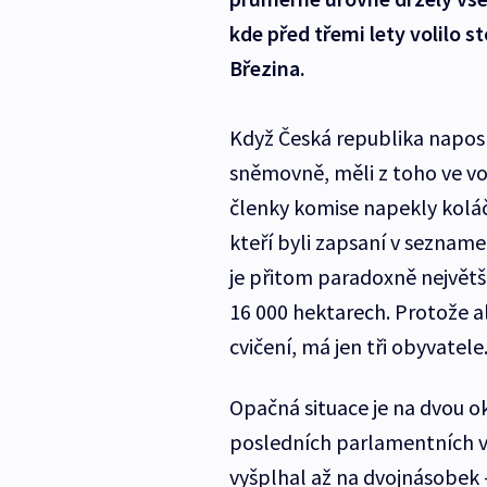
kde před třemi lety volilo 
Březina.
Když Česká republika naposl
sněmovně, měli z toho ve vo
členky komise napekly koláč
kteří byli zapsaní v sezname
je přitom paradoxně největší
16 000 hektarech. Protože al
cvičení, má jen tři obyvatele
Opačná situace je na dvou ok
posledních parlamentních vo
vyšplhal až na dvojnásobek 