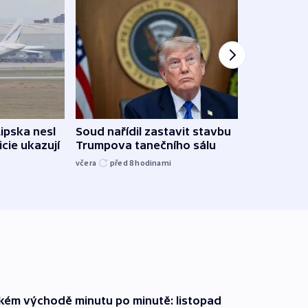
Lipska nesl
Soud nařídil zastavit stavbu
Žido
icie ukazují
Trumpova tanečního sálu
břehu
kriti
včera
před 8
hodinami
před 8
zkém východě minutu po minutě: listopad