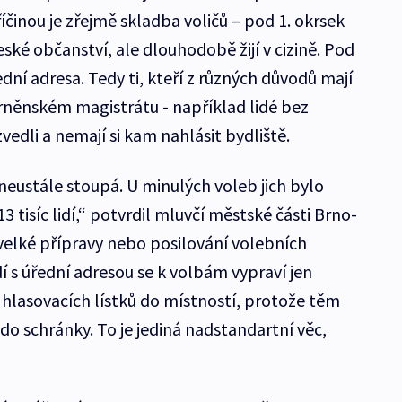
inou je zřejmě skladba voličů – pod 1. okrsek
české občanství, ale dlouhodobě žijí v cizině. Pod
ední adresa. Tedy ti, kteří z různých důvodů mají
brněnském magistrátu - například lidé bez
vedli a nemají si kam nahlásit bydliště.
 neustále stoupá. U minulých voleb jich bylo
13 tisíc lidí,“ potvrdil mluvčí městské části Brno-
elké přípravy nebo posilování volebních
dí s úřední adresou se k volbám vypraví jen
 hlasovacích lístků do místností, protože těm
do schránky. To je jediná nadstandartní věc,