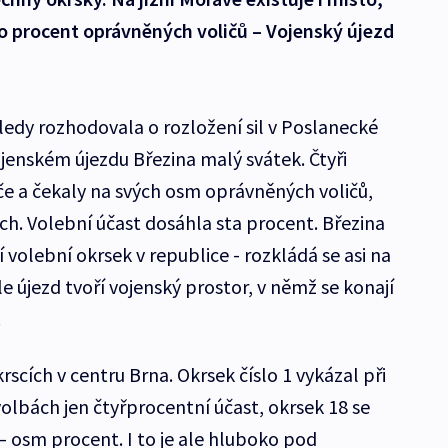
sto procent oprávněných voličů – Vojenský újezd
edy rozhodovala o rozložení sil v Poslanecké
jenském újezdu Březina malý svátek. Čtyři
e a čekaly na svých osm oprávněných voličů,
ch. Volební účast dosáhla sta procent. Březina
 volební okrsek v republice - rozkládá se asi na
e újezd tvoří vojenský prostor, v němž se konají
.
rscích v centru Brna. Okrsek číslo 1 vykázal při
lbách jen čtyřprocentní účast, okrsek 18 se
– osm procent. I to je ale hluboko pod