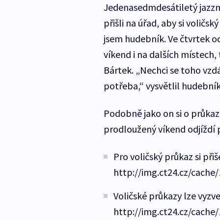
Jedenasedmdesátiletý jazzma
přišli na úřad, aby si volič
jsem hudebník. Ve čtvrtek o
víkend i na dalších místech,
Bártek. „Nechci se toho vzd
potřeba,“ vysvětlil hudebník
Podobně jako on si o průkaz 
prodloužený víkend odjíždí p
Pro voličský průkaz si při
http://img.ct24.cz/cache
Voličské průkazy lze vyzv
http://img.ct24.cz/cache