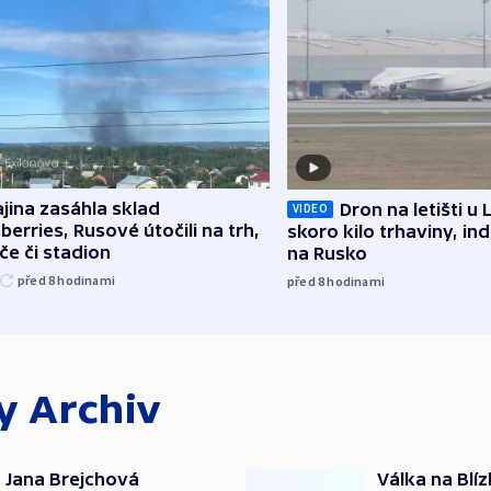
jina zasáhla sklad
Dron na letišti u 
VIDEO
berries, Rusové útočili na trh,
skoro kilo trhaviny, ind
če či stadion
na Rusko
před 8
hodinami
před 8
hodinami
ky
Archiv
 Jana Brejchová
Válka na Blí