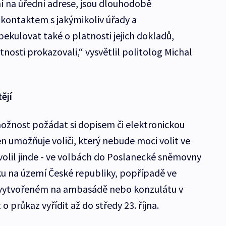
ní na úřední adrese, jsou dlouhodobě
 kontaktem s jakýmikoliv úřady a
ekulovat také o platnosti jejich dokladů,
tnosti prokazovali,“ vysvětlil politolog Michal
tějí
možnost požádat si dopisem či elektronickou
n umožňuje voliči, který nebude moci volit ve
olil jinde - ve volbách do Poslanecké sněmovny
u na území České republiky, popřípadě ve
 vytvořeném na ambasádě nebo konzulátu v
o průkaz vyřídit až do středy 23. října.