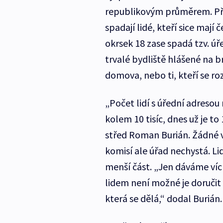
republikovým průměrem. Příč
spadají lidé, kteří sice mají 
okrsek 18 zase spadá tzv. úř
trvalé bydliště hlášené na 
domova, nebo ti, kteří se roz
„Počet lidí s úřední adresou
kolem 10 tisíc, dnes už je to 
střed Roman Burián. Žádné v
komisí ale úřad nechystá. Li
menší část. „Jen dáváme víc
lidem není možné je doručit 
která se dělá,“ dodal Burián.