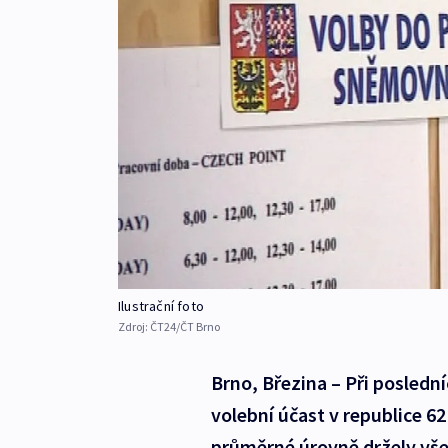
Ilustrační foto
Zdroj:
ČT24/ČT Brno
Brno, Březina – Při posledn
volební účast v republice 62
průměrné úrovně držely všec