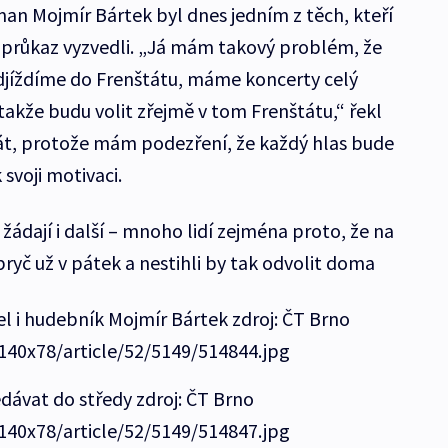
n Mojmír Bártek byl dnes jedním z těch, kteří
ský průkaz vyzvedli. „Já mám takový problém, že
djíždíme do Frenštátu, máme koncerty celý
 takže budu volit zřejmě v tom Frenštátu,“ řekl
át, protože mám podezření, že každý hlas bude
 svoji motivaci.
žádají i další – mnoho lidí zejména proto, že na
ryč už v pátek a nestihli by tak odvolit doma
šel i hudebník Mojmír Bártek zdroj: ČT Brno
/140x78/article/52/5149/514844.jpg
edávat do středy zdroj: ČT Brno
/140x78/article/52/5149/514847.jpg