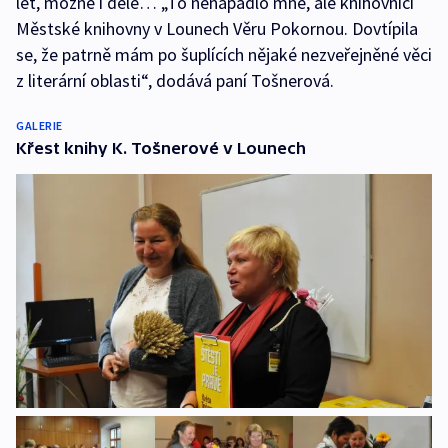
let, možné i déle… „To nenapadlo mne, ale knihovnici
Městské knihovny v Lounech Věru Pokornou. Dovtípila
se, že patrně mám po šuplících nějaké nezveřejněné věci
z literární oblasti“, dodává paní Tošnerová.
GALERIE
Křest knihy K. Tošnerové v Lounech