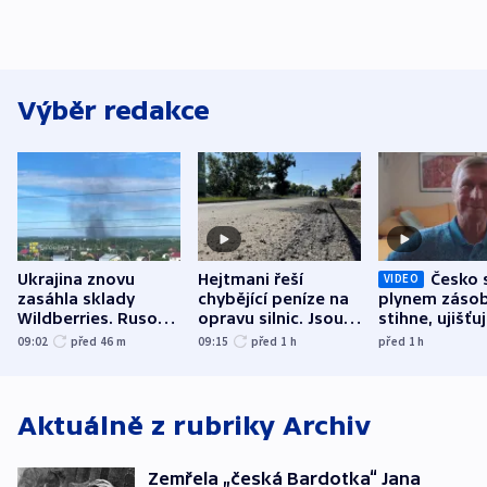
Výběr redakce
Ukrajina znovu
Hejtmani řeší
Česko 
VIDEO
zasáhla sklady
chybějící peníze na
plynem zásob
Wildberries. Rusové
opravu silnic. Jsou
stihne, ujišťu
útočili v Charkovské
nenárokové, namítá
expert. Sníže
09:02
před 46
m
09:15
před 1
h
před 1
h
oblasti
ministerstvo
však slíbit ne
Aktuálně z rubriky
Archiv
Zemřela „česká Bardotka“ Jana