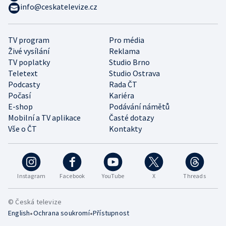
info@ceskatelevize.cz
TV program
Pro média
Živé vysílání
Reklama
TV poplatky
Studio Brno
Teletext
Studio Ostrava
Podcasty
Rada ČT
Počasí
Kariéra
E-shop
Podávání námětů
Mobilní a TV aplikace
Časté dotazy
Vše o ČT
Kontakty
Instagram
Facebook
YouTube
X
Threads
© Česká televize
•
•
English
Ochrana soukromí
Přístupnost