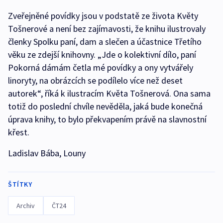
Zveřejněné povídky jsou v podstatě ze života Květy
Tošnerové a není bez zajímavosti, že knihu ilustrovaly
členky Spolku paní, dam a slečen a účastnice Třetího
věku ze zdejší knihovny. „Jde o kolektivní dílo, paní
Pokorná dámám četla mé povídky a ony vytvářely
linoryty, na obrázcích se podílelo více než deset
autorek“, říká k ilustracím Květa Tošnerová. Ona sama
totiž do poslední chvíle nevěděla, jaká bude konečná
úprava knihy, to bylo překvapením právě na slavnostní
křest.
Ladislav Bába, Louny
ŠTÍTKY
Archiv
ČT24