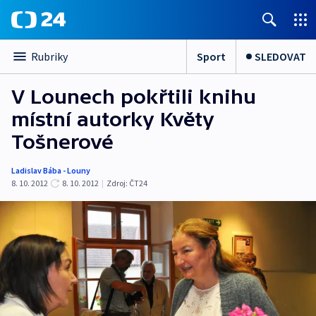
Sport
SLEDOVAT
Rubriky
V Lounech pokřtili knihu
místní autorky Květy
Tošnerové
Ladislav Bába - Louny
8. 10. 2012
8. 10. 2012
|
Zdroj:
ČT24