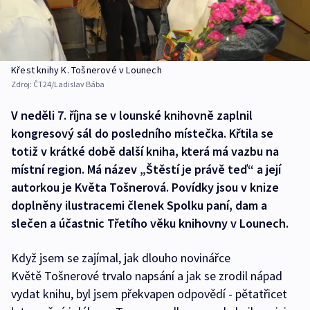
Křest knihy K. Tošnerové v Lounech
Zdroj:
ČT24/Ladislav Bába
V neděli 7. října se v lounské knihovně zaplnil
kongresový sál do posledního místečka. Křtila se
totiž v krátké době další kniha, která má vazbu na
místní region. Má název „Štěstí je právě teď“ a její
autorkou je Květa Tošnerová. Povídky jsou v knize
doplněny ilustracemi členek Spolku paní, dam a
slečen a účastnic Třetího věku knihovny v Lounech.
Když jsem se zajímal, jak dlouho novinářce
Květě Tošnerové trvalo napsání a jak se zrodil nápad
vydat knihu, byl jsem překvapen odpovědí - pětatřicet