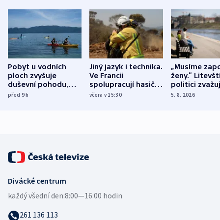
Pobyt u vodních
Jiný jazyk i technika.
„Musíme zapo
ploch zvyšuje
Ve Francii
ženy.“ Litevšt
duševní pohodu,
spolupracují hasiči z
politici zvažuj
ukázala
různých zemí
dohodu o
před 9
h
včera v 15:30
5. 8. 2026
mezinárodní studie
demografii
Divácké centrum
každý všední den:
8:00—16:00 hodin
261 136 113