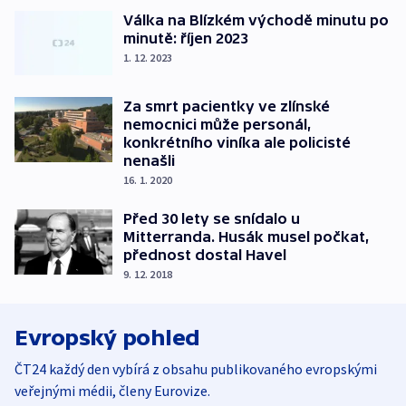
Válka na Blízkém východě minutu po
minutě: říjen 2023
1. 12. 2023
Za smrt pacientky ve zlínské
nemocnici může personál,
konkrétního viníka ale policisté
nenašli
16. 1. 2020
Před 30 lety se snídalo u
Mitterranda. Husák musel počkat,
přednost dostal Havel
9. 12. 2018
Evropský pohled
ČT24 každý den vybírá z obsahu publikovaného evropskými
veřejnými médii, členy Eurovize.