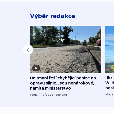
Výběr redakce
Ukra
Hejtmani řeší chybějící peníze na
Wild
opravu silnic. Jsou nenárokové,
hasi
namítá ministerstvo
včera
včera
před 12
hodinami