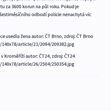
rtu za 3600 korun na půl roku. Pokud je
stiměsíčního odbodí policie nenachytá víc
ce usedla žena autor: ČT Brno, zdroj: ČT Brno
e/140x78/article/21/2094/209382.jpg
v Kroměříži autor: ČT24, zdroj: ČT24
e/140x78/article/26/2504/250354.jpg