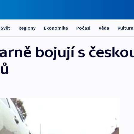
Svět
Regiony
Ekonomika
Počasí
Věda
Kultura
arně bojují s česko
čů