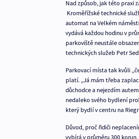
Nad způsob, jak této praxi z
Kroměřížské technické služby
automat na Velkém náměstí, 
vydává každou hodinu v prům
parkoviště neustále obsazeno
technických služeb Petr Sed
Parkovací místa tak kvůli „č
platí. „Já mám třeba zaplac
důchodce a nejezdím autem 
nedaleko svého bydlení prob
který bydlí v centru na Rieg
Důvod, proč řidiči neplacením
vybírá v průměru 300 korun, 