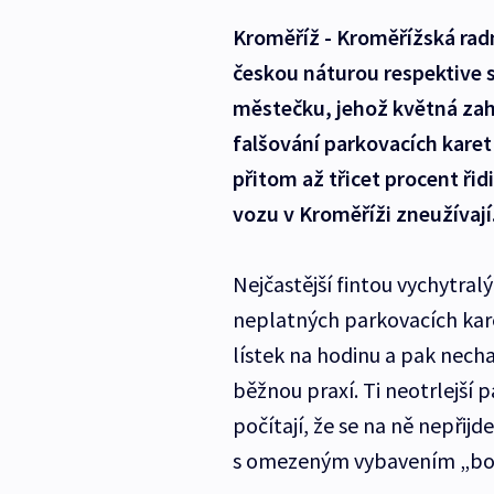
Kroměříž - Kroměřížská radn
českou náturou respektive s ř
městečku, jehož květná z
falšování parkovacích karet
přitom až třicet procent řid
vozu v Kroměříži zneužívají
Nejčastější fintou vychytralý
neplatných parkovacích karet
lístek na hodinu a pak necha
běžnou praxí. Ti neotrlejší 
počítají, že se na ně nepřijd
s omezeným vybavením „bot