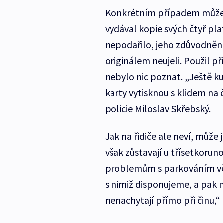
Konkrétním případem může b
vydával kopie svých čtyř plat
nepodařilo, jeho zdůvodnění 
originálem neujeli. Použil 
nebylo nic poznat. „Ještě kuri
karty vytisknou s klidem na 
policie Miloslav Skřebský.
Jak na řidiče ale neví, může 
však zůstavají u třísetkoruno
problemům s parkováním věnu
s nimiž disponujeme, a pak
nenachytají přímo při činu,“ 