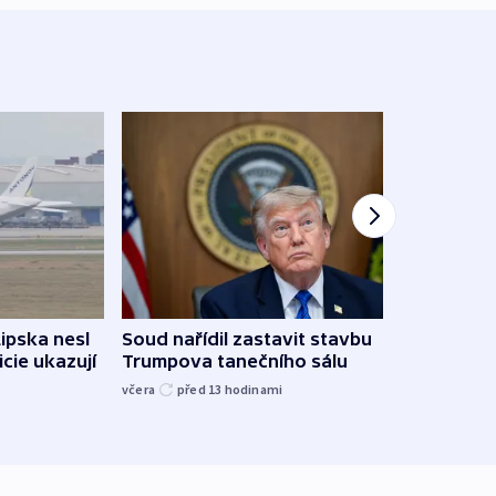
Lipska nesl
Soud nařídil zastavit stavbu
Žido
icie ukazují
Trumpova tanečního sálu
břehu
kriti
včera
před 13
hodinami
před 1