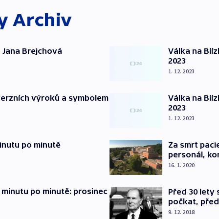
ky
Archiv
 Jana Brejchová
Válka na Blí
2023
1. 12. 2023
verzních výroků a symbolem
Válka na Blí
2023
1. 12. 2023
inutu po minutě
Za smrt paci
personál, kon
16. 1. 2020
 minutu po minutě: prosinec
Před 30 lety
počkat, před
9. 12. 2018