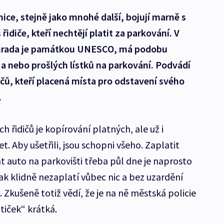
ice, stejně jako mnohé další, bojují marně s
idiče, kteří nechtějí platit za parkování. V
ahrada je památkou UNESCO, má podobu
 a nebo prošlých lístků na parkování. Podvádí
ičů, kteří placená místa pro odstavení svého
.
ch řidičů je kopírování platných, ale už i
. Aby ušetřili, jsou schopni všeho. Zaplatit
t auto na parkovišti třeba půl dne je naprosto
pak klidně nezaplatí vůbec nic a bez uzardění
e. Zkušeně totiž vědí, že je na ně městská policie
iček“ krátká.