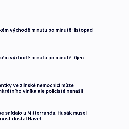
zkém východě minutu po minutě: listopad
zkém východě minutu po minutě: říjen
entky ve zlínské nemocnici může
krétního viníka ale policisté nenašli
 se snídalo u Mitterranda. Husák musel
nost dostal Havel