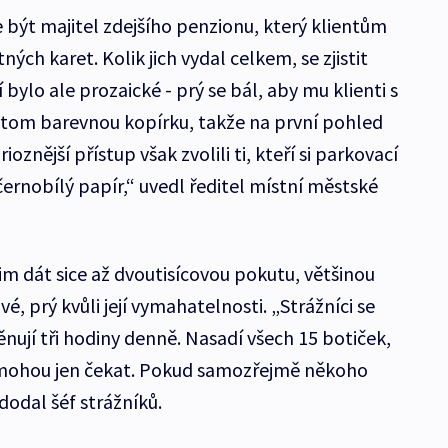
ýt majitel zdejšího penzionu, který klientům
ných karet. Kolik jich vydal celkem, se zjistit
bylo ale prozaické - prý se bál, aby mu klienti s
přitom barevnou kopírku, takže na první pohled
oznější přístup však zvolili ti, kteří si parkovací
černobílý papír,“ uvedl ředitel místní městské
jim dát sice až dvoutisícovou pokutu, většinou
vé, prý kvůli její vymahatelnosti. „Strážníci se
jí tři hodiny denně. Nasadí všech 15 botiček,
 mohou jen čekat. Pokud samozřejmě někoho
dodal šéf strážníků.