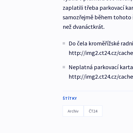
zaplatili třeba parkovací ka
samozřejmě během tohoto še
než dvanáctkrát.
Do čela kroměřížské radni
http://img2.ct24.cz/cach
Neplatná parkovací karta 
http://img2.ct24.cz/cach
ŠTÍTKY
Archiv
ČT24