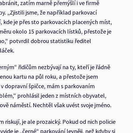
abránit, zatím marně přemýšlí i ve firmě
. „Zjistili jsme, že například parkovací
kde je přes sto parkovacích placených míst,
ěru okolo 15 parkovacích lístků, přestože je
,“ potvrdil dobrou statistiku ředitel
láček.
erným“ řidičům nezbývají na ty, kteří je řádně
enou kartu na půl roku, a přestože jsem
v dopravní špičce, mám s parkovaním
lém,“ prohlásil jeden z místních obyvatel,
rově náměstí. Nechtěl však uvést svoje jméno.
 riskují, je ale prozaický. Pokud od nich policie
vyjde je „černé“ parkování levněji, než kdyby si