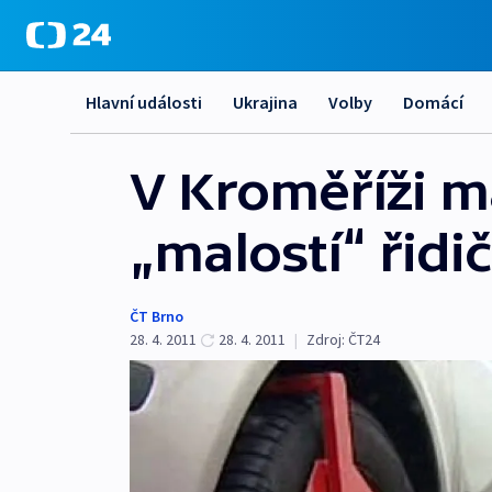
Hlavní události
Ukrajina
Volby
Domácí
V Kroměříži m
„malostí“ řidi
ČT Brno
28. 4. 2011
28. 4. 2011
|
Zdroj:
ČT24