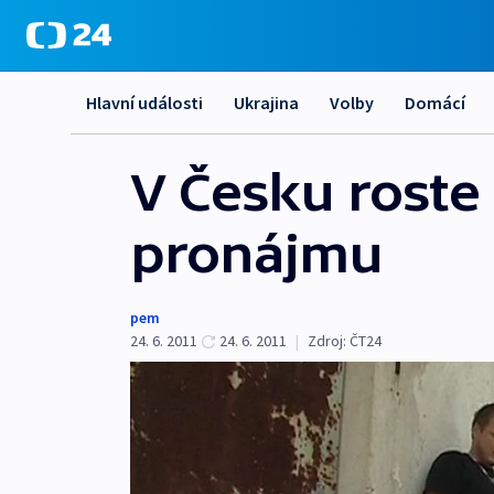
Hlavní události
Ukrajina
Volby
Domácí
V Česku roste 
pronájmu
pem
24. 6. 2011
24. 6. 2011
|
Zdroj:
ČT24