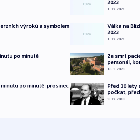
2023
1. 12. 2023
verzních výroků a symbolem
Válka na Blí
2023
1. 12. 2023
inutu po minutě
Za smrt paci
personál, kon
16. 1. 2020
 minutu po minutě: prosinec
Před 30 lety
počkat, před
9. 12. 2018