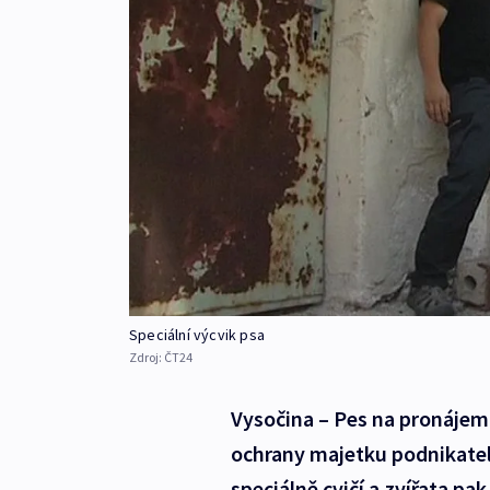
Speciální výcvik psa
Zdroj:
ČT24
Vysočina – Pes na pronájem 
ochrany majetku podnikate
speciálně cvičí a zvířata p