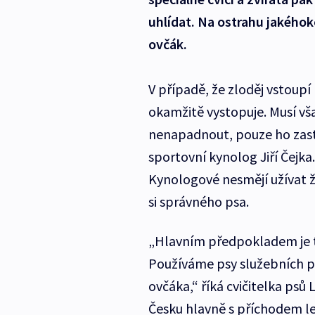
uhlídat. Na ostrahu jakéhoko
ovčák.
V případě, že zloděj vstoup
okamžitě vystopuje. Musí v
nenapadnout, pouze ho zastav
sportovní kynolog Jiří Čejka
Kynologové nesmějí užívat ž
si správného psa.
„Hlavním předpokladem je t
Používáme psy služebních p
ovčáka,“ říká cvičitelka psů
Česku hlavně s příchodem le