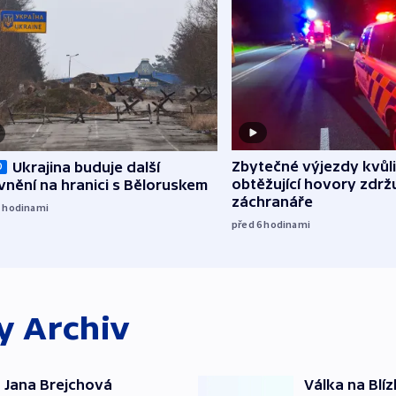
Zbytečné výjezdy kvůli
Ukrajina buduje další
O
obtěžující hovory zdržu
nění na hranici s Běloruskem
záchranáře
5
hodinami
před 6
hodinami
ky
Archiv
 Jana Brejchová
Válka na Blí