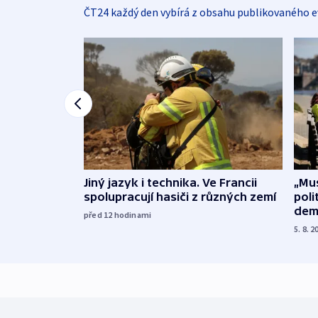
ČT24 každý den vybírá z obsahu publikovaného e
Jiný jazyk i technika. Ve Francii
„Mus
spolupracují hasiči z různých zemí
poli
dem
před 12
hodinami
5. 8. 2