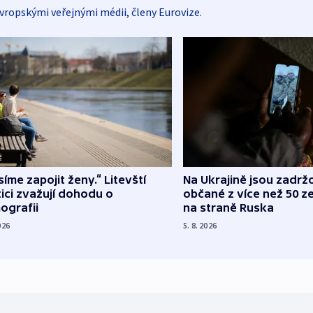
vropskými veřejnými médii, členy Eurovize.
íme zapojit ženy.“ Litevští
Na Ukrajině jsou zadrž
tici zvažují dohodu o
občané z více než 50 ze
ografii
na straně Ruska
026
5. 8. 2026