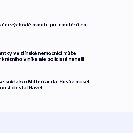
zkém východě minutu po minutě: říjen
entky ve zlínské nemocnici může
krétního viníka ale policisté nenašli
 se snídalo u Mitterranda. Husák musel
nost dostal Havel