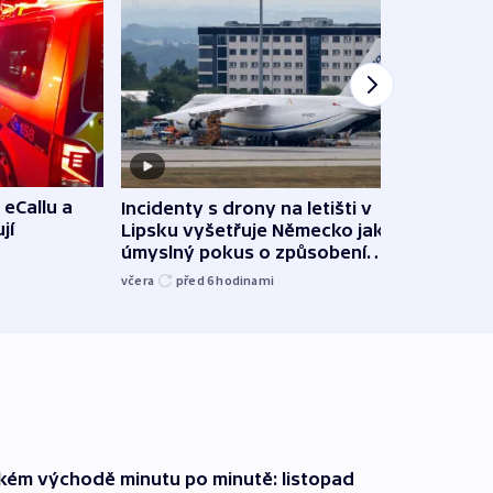
 eCallu a
Incidenty s drony na letišti v
Klima
jí
Lipsku vyšetřuje Německo jako
podn
úmyslný pokus o způsobení
i sví
exploze
včera
před 6
hodinami
včera
zkém východě minutu po minutě: listopad