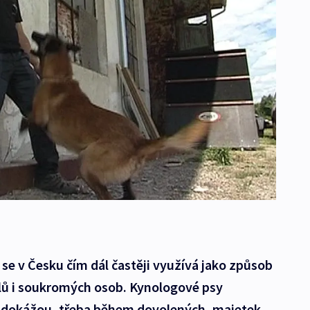
se v Česku čím dál častěji využívá jako způsob
lů i soukromých osob. Kynologové psy
ak dokážou, třeba během dovolených, majetek