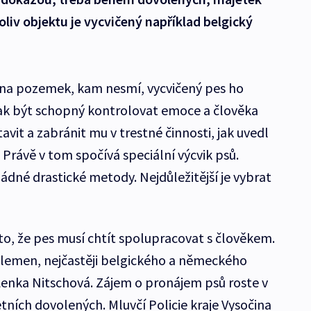
liv objektu je vycvičený například belgický
í na pozemek, kam nesmí, vycvičený pes ho
šak být schopný kontrolovat emoce a člověka
it a zabránit mu v trestné činnosti, jak uvedl
. Právě v tom spočívá speciální výcvik psů.
ádné drastické metody. Nejdůležitější je vybrat
o, že pes musí chtít spolupracovat s člověkem.
lemen, nejčastěji belgického a německého
 Lenka Nitschová. Zájem o pronájem psů roste v
tních dovolených. Mluvčí Policie kraje Vysočina