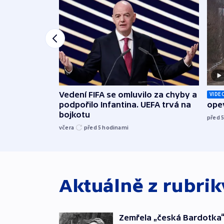
Vedení FIFA se omluvilo za chyby a
VIDE
podpořilo Infantina. UEFA trvá na
opev
bojkotu
před 
včera
před 5
hodinami
Aktuálně z rubri
Zemřela „česká Bardotka“