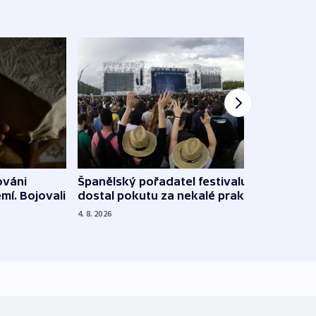
Španělský pořadatel festivalu
ováni
Lesn
dostal pokutu za nekalé praktiky
mí. Bojovali
dopa
zdrav
4. 8. 2026
4. 8. 20