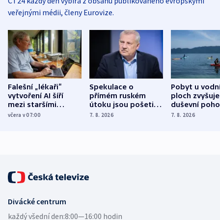
ČT24 každý den vybírá z obsahu publikovaného evropskými
veřejnými médii, členy Eurovize.
Falešní „lékaři“
Spekulace o
Pobyt u vodn
vytvoření AI šíří
přímém ruském
ploch zvyšuje
mezi staršími
útoku jsou pošetilé,
duševní poho
Poláky nebezpečné
míní estonský
ukázala
včera v 07:00
7. 8. 2026
7. 8. 2026
zdravotní rady
bezpečnostní
mezinárodní 
expert
Divácké centrum
každý všední den:
8:00—16:00 hodin