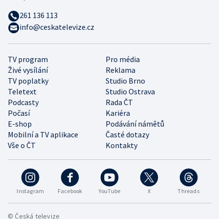
261 136 113
info@ceskatelevize.cz
TV program
Pro média
Živé vysílání
Reklama
TV poplatky
Studio Brno
Teletext
Studio Ostrava
Podcasty
Rada ČT
Počasí
Kariéra
E-shop
Podávání námětů
Mobilní a TV aplikace
Časté dotazy
Vše o ČT
Kontakty
Instagram
Facebook
YouTube
X
Threads
© Česká televize