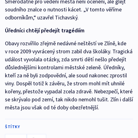
Směrodatné pro vedení města není ocenění, ale glejt
soudního znalce o nutnosti kácet. „V tomto věříme
odborníkům,“ uzavřel Tichavský.
Úředníci chtějí předejít tragédiím
Obavy rozvířilo zřejmě nedávné neštěstí ve Zlíně, kde
v roce 2009 vyvrácený strom zabil dva školáky. Tragická
událost vyvolala otázky, zda smrti dětí nešlo předejít
důslednějšími kontrolami městské zeleně. Úředníky,
kteří za ně byli zodpovědní, ale soud nakonec zprostil
viny. Dospěl totiž k závěru, že strom mohl mít uhnilé
kořeny, přestože vypadal zcela zdravě. Nebezpečí, které
se skrývalo pod zemí, tak nikdo nemohl tušit. Zlín i další
města jsou však od té doby obezřetnější.
ŠTÍTKY