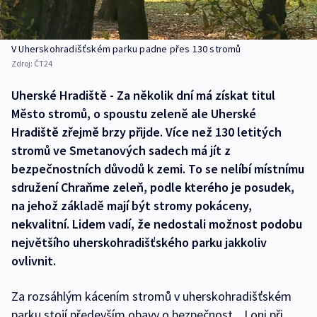
V Uherskohradišťském parku padne přes 130 stromů
Zdroj:
ČT24
Uherské Hradiště - Za několik dní má získat titul
Město stromů, o spoustu zeleně ale Uherské
Hradiště zřejmě brzy přijde. Více než 130 letitých
stromů ve Smetanových sadech má jít z
bezpečnostních důvodů k zemi. To se nelíbí místnímu
sdružení Chraňme zeleň, podle kterého je posudek,
na jehož základě mají být stromy pokáceny,
nekvalitní. Lidem vadí, že nedostali možnost podobu
největšího uherskohradišťského parku jakkoliv
ovlivnit.
Za rozsáhlým kácením stromů v uherskohradišťském
parku stojí především obavy o bezpečnost. „Loni při