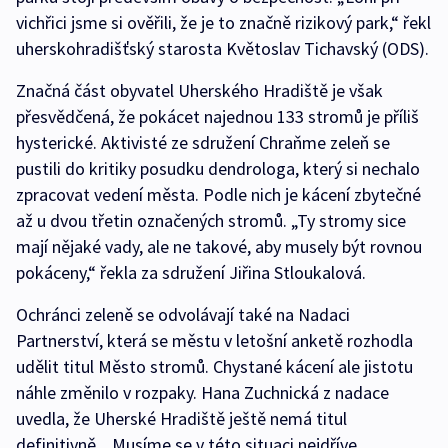
vichřici jsme si ověřili, že je to značně rizikový park,“ řekl
uherskohradišťský starosta Květoslav Tichavský (ODS).
Značná část obyvatel Uherského Hradiště je však
přesvědčená, že pokácet najednou 133 stromů je příliš
hysterické. Aktivisté ze sdružení Chraňme zeleň se
pustili do kritiky posudku dendrologa, který si nechalo
zpracovat vedení města. Podle nich je kácení zbytečné
až u dvou třetin označených stromů. „Ty stromy sice
mají nějaké vady, ale ne takové, aby musely být rovnou
pokáceny,“ řekla za sdružení Jiřina Stloukalová.
Ochránci zeleně se odvolávají také na Nadaci
Partnerství, která se městu v letošní anketě rozhodla
udělit titul Město stromů. Chystané kácení ale jistotu
náhle změnilo v rozpaky. Hana Zuchnická z nadace
uvedla, že Uherské Hradiště ještě nemá titul
definitivně. „Musíme se v této situaci nejdříve