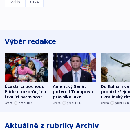
Archiv
ČT24
Výběr redakce
Účastníci pochodu
Americký Senát
Do Bulharska
Pride upozorňují na
potvrdil Trumpova
pronikl zřejm
trvající nerovnosti i
právníka jako
ukrajinský dr
společenskou
ministra
explodoval k
včera
před 10
h
včera
před 11
h
včera
před 12
h
atmosféru
spravedlnosti
od plynovod
Aktuálně z rubriky
Archiv