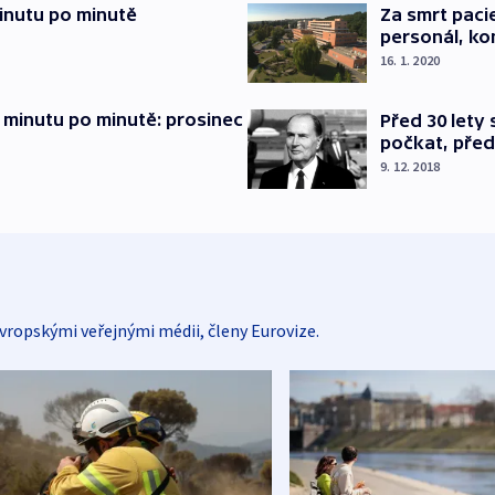
inutu po minutě
Za smrt paci
personál, kon
16. 1. 2020
 minutu po minutě: prosinec
Před 30 lety
počkat, před
9. 12. 2018
vropskými veřejnými médii, členy Eurovize.