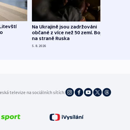
Litevští
Na Ukrajině jsou zadržováni
Španě
 o
občané z více než 50 zemí. Bojovali
dosta
na straně Ruska
4. 8. 20
5. 8. 2026
eská televize na sociálních sítích: