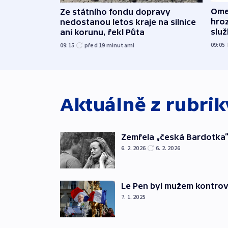
Ome
Ze státního fondu dopravy
hroz
nedostanou letos kraje na silnice
slu
ani korunu, řekl Půta
09:05
09:15
před 19
minutami
Aktuálně z rubri
Zemřela „česká Bardotka“
6. 2. 2026
6. 2. 2026
Le Pen byl mužem kontro
7. 1. 2025