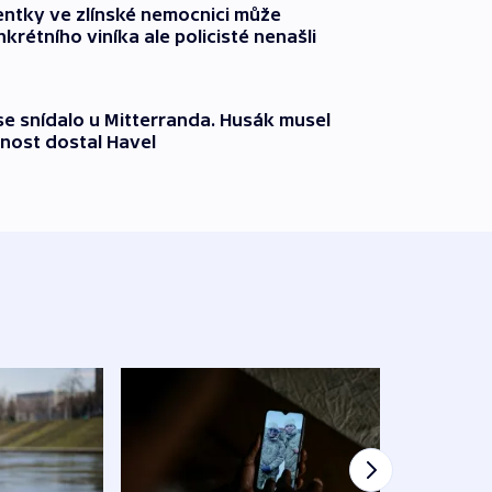
entky ve zlínské nemocnici může
krétního viníka ale policisté nenašli
 se snídalo u Mitterranda. Husák musel
nost dostal Havel