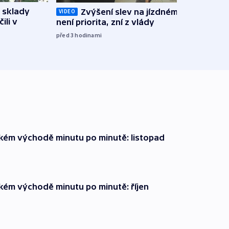
 sklady
Zvýšení slev na jízdném teď
Opil
VIDEO
ili v
není priorita, zní z vlády
vozid
stře
před 3
hodinami
před 4
zkém východě minutu po minutě: listopad
zkém východě minutu po minutě: říjen