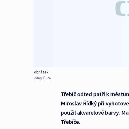
obrázek
Zdroj:
ČT24
Třebíč odteď patří k městů
Miroslav Řídký při vyhotove
použil akvarelové barvy. Ma
Třebíče.