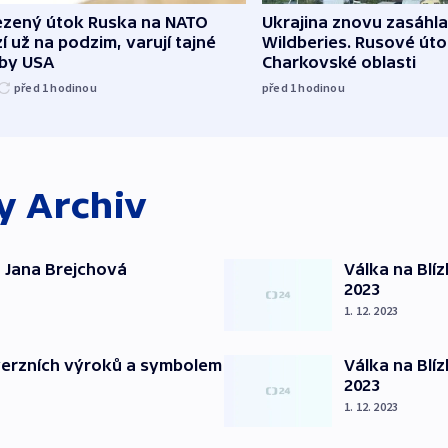
zený útok Ruska na NATO
Ukrajina znovu zasáhla
í už na podzim, varují tajné
Wildberies. Rusové útoč
žby USA
Charkovské oblasti
před 1
hodinou
před 1
hodinou
ky
Archiv
 Jana Brejchová
Válka na Blí
2023
1. 12. 2023
verzních výroků a symbolem
Válka na Blí
2023
1. 12. 2023