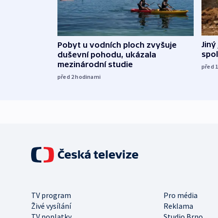
Jiný
Pobyt u vodních ploch zvyšuje
spol
duševní pohodu, ukázala
mezinárodní studie
před 
před 2
hodinami
TV program
Pro média
Živé vysílání
Reklama
TV poplatky
Studio Brno