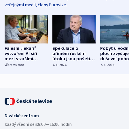
veřejnými médii, členy Eurovize.
Falešní „lékaři“
Spekulace o
Pobyt u vodn
vytvoření AI šíří
přímém ruském
ploch zvyšuje
mezi staršími
útoku jsou pošetilé,
duševní poho
Poláky nebezpečné
míní estonský
ukázala
včera v 07:00
7. 8. 2026
7. 8. 2026
zdravotní rady
bezpečnostní
mezinárodní 
expert
Divácké centrum
každý všední den:
8:00—16:00 hodin