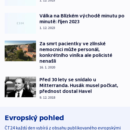
1. 12. 2023
Válka na Blízkém východě minutu po
minutě: říjen 2023
1. 12. 2023
Za smrt pacientky ve zlínské
nemocnici může personál,
konkrétního viníka ale policisté
nenašli
16. 1. 2020
Před 30 lety se snídalo u
Mitterranda. Husák musel počkat,
přednost dostal Havel
9. 12. 2018
Evropský pohled
ČT24 každý den vybírá z obsahu publikovaného evropskými