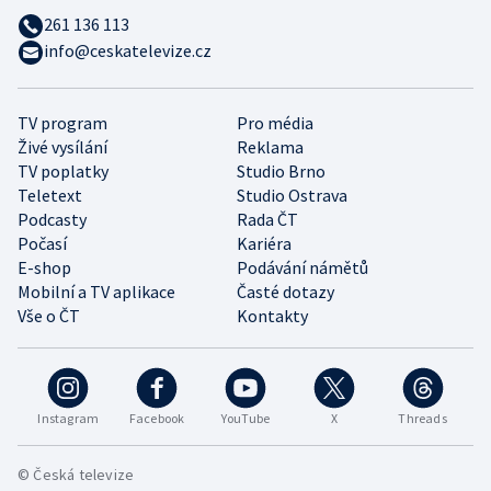
261 136 113
info@ceskatelevize.cz
TV program
Pro média
Živé vysílání
Reklama
TV poplatky
Studio Brno
Teletext
Studio Ostrava
Podcasty
Rada ČT
Počasí
Kariéra
E-shop
Podávání námětů
Mobilní a TV aplikace
Časté dotazy
Vše o ČT
Kontakty
Instagram
Facebook
YouTube
X
Threads
© Česká televize