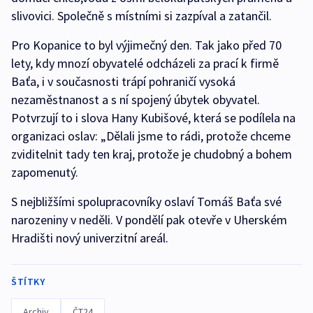
slivovici. Společně s místními si zazpíval a zatančil.
Pro Kopanice to byl výjimečný den. Tak jako před 70
lety, kdy mnozí obyvatelé odcházeli za prací k firmě
Baťa, i v současnosti trápí pohraničí vysoká
nezaměstnanost a s ní spojený úbytek obyvatel.
Potvrzují to i slova Hany Kubišové, která se podílela na
organizaci oslav: „Dělali jsme to rádi, protože chceme
zviditelnit tady ten kraj, protože je chudobný a bohem
zapomenutý.
S nejbližšími spolupracovníky oslaví Tomáš Baťa své
narozeniny v neděli. V pondělí pak otevře v Uherském
Hradišti nový univerzitní areál.
ŠTÍTKY
Archiv
ČT24