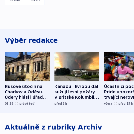
Výběr redakce
Rusové útočili na
Kanadu i Evropu dál
Účastníci po
Charkov a Oděsu.
sužují lesní požáry.
Pride upozorň
Údery hlásí i úřady v
V Britské Kolumbii
trvající nerov
Bělgorodu
evakuovali tisíce lidí
společensko
08:39
právě teď
před 3
h
včera
před 15
h
atmosféru
Aktuálně z rubriky
Archiv