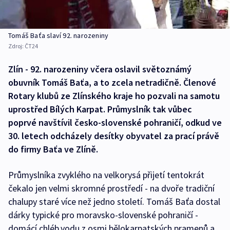
Tomáš Baťa slaví 92. narozeniny
Zdroj:
ČT24
Zlín - 92. narozeniny včera oslavil světoznámý
obuvník Tomáš Baťa, a to zcela netradičně. Členové
Rotary klubů ze Zlínského kraje ho pozvali na samotu
uprostřed Bílých Karpat. Průmyslník tak vůbec
poprvé navštívil česko-slovenské pohraničí, odkud ve
30. letech odcházely desítky obyvatel za prací právě
do firmy Baťa ve Zlíně.
Průmyslníka zvyklého na velkorysá přijetí tentokrát
čekalo jen velmi skromné prostředí - na dvoře tradiční
chalupy staré více než jedno století. Tomáš Baťa dostal
dárky typické pro moravsko-slovenské pohraničí -
domácí chléb,vodu z osmi bělokarpatských pramenů a