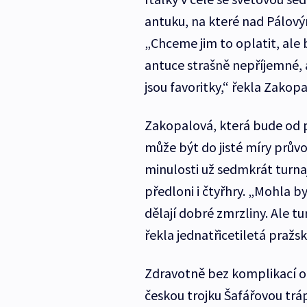
antuku, na které nad Pálový
„Chceme jim to oplatit, ale b
antuce strašně nepříjemné, 
jsou favoritky,“ řekla Zakopa
Zakopalová, která bude od p
může být do jisté míry průvo
minulosti už sedmkrát turnaj
předloni i čtyřhry. „Mohla 
dělají dobré zmrzliny. Ale tu
řekla jednatřicetiletá pražs
Zdravotně bez komplikací od
českou trojku Šafářovou trá