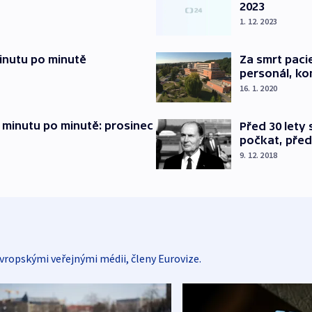
2023
1. 12. 2023
inutu po minutě
Za smrt paci
personál, kon
16. 1. 2020
 minutu po minutě: prosinec
Před 30 lety
počkat, před
9. 12. 2018
vropskými veřejnými médii, členy Eurovize.