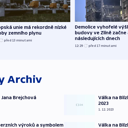
Demolice vyhořelé vý
opská unie má rekordně nízké
budovy ve Zlíně začne 
oby zemního plynu
následujících dnech
před 13
minutami
12:29
před 17
minutami
ky
Archiv
 Jana Brejchová
Válka na Blí
2023
1. 12. 2023
verzních výroků a symbolem
Válka na Blí