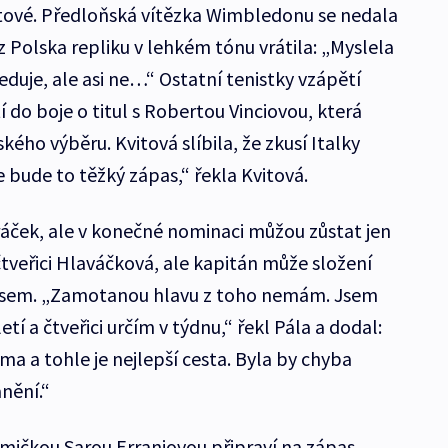
itové. Předloňská vítězka Wimbledonu se nedala
 Polska repliku v lehkém tónu vrátila: „Myslela
leduje, ale asi ne…“ Ostatní tenistky vzápětí
 do boje o titul s Robertou Vinciovou, která
ého výběru. Kvitová slíbila, že zkusí Italky
le bude to těžký zápas,“ řekla Kvitová.
áček, ale v konečné nominaci můžou zůstat jen
tveřici Hlaváčková, ale kapitán může složení
losem. „Zamotanou hlavu z toho nemám. Jsem
etí a čtveřici určím v týdnu,“ řekl Pála a dodal:
a a tohle je nejlepší cesta. Byla by chyba
nění.“
dmičkou Sarou Erraniovou připraví na zápas