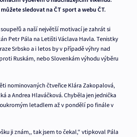
 můžete sledovat na ČT sport a webu ČT.
soupeřů a naší největší motivací je zahrát si
tán Petr Pála na Letišti Václava Havla. Tenistky
 Praze Srbsko a i letos by v případě výhry nad
ď proti Ruskám, nebo Slovenkám výhodu výběru
 pěti nominovaných čtveřice Klára Zakopalová,
cká a Andrea Hlaváčková. Chyběla jen jednička
 soukromým letadlem až v pondělí po finále v
ku ji znám,, tak jsem to čekal,“ vtipkoval Pála