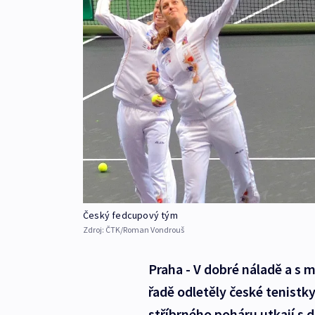
Český fedcupový tým
Zdroj:
ČTK/Roman Vondrouš
Praha - V dobré náladě a s m
řadě odletěly české tenistky
stříbrného poháru utkají s