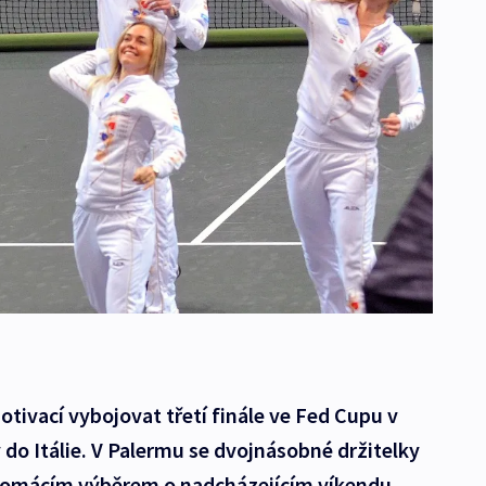
otivací vybojovat třetí finále ve Fed Cupu v
 do Itálie. V Palermu se dvojnásobné držitelky
 domácím výběrem o nadcházejícím víkendu.