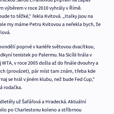
m výběrem v roce 2010 vyhrály v Římě.
ude to těžké,“ řekla Kvitová. „Italky jsou na
ale my máme Petru Kvitovou a neřekla bych, že
lová.
ondělí poprvé v kariéře světovou dvacítkou,
dkyní tenistek po Palermu. Na Sicílii hrála v
 WTA, v roce 2005 došla až do finále dvouhry a
bych (provázet), pár míst tam znám, třeba kde
rnaj se hrál v jiném klubu, než bude Fed Cup,“
ká rodačka.
letěly už Šafářová a Hradecká. Aktuální
pilo po Charlestonu koleno a stříbrnou