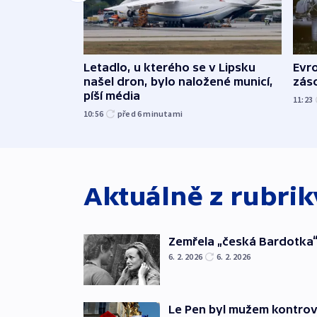
Letadlo, u kterého se v Lipsku
Evr
našel dron, bylo naložené municí,
zás
píší média
11:23
10:56
před 6
minutami
Aktuálně z rubri
Zemřela „česká Bardotka“
6. 2. 2026
6. 2. 2026
Le Pen byl mužem kontro