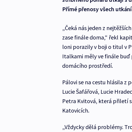
Přímé přenosy všech utkání
„Čeká nás jeden z nejtěžších 
zase finále doma,“ řekl kapi
loni porazily v boji o titul v
Italkami měly ve finále bu
domácího prostředí.
Pálovi se na cestu hlásila z
Lucie Šafářová, Lucie Hrade
Petra Kvitová, která přiletí
Katovicích.
„Vždycky dělá problémy. Troš