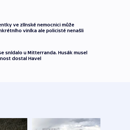
entky ve zlínské nemocnici může
krétního viníka ale policisté nenašli
 se snídalo u Mitterranda. Husák musel
nost dostal Havel