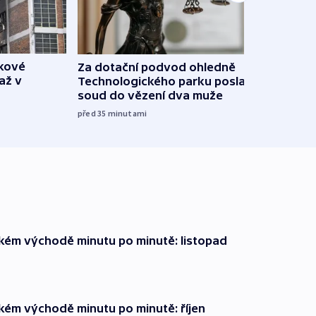
škové
Za dotační podvod ohledně
V Rus
až v
Technologického parku poslal
Ukraj
soud do vězení dva muže
08:52
před 35
minutami
zkém východě minutu po minutě: listopad
zkém východě minutu po minutě: říjen