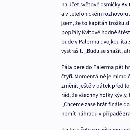
na účet světové osmičky Kv
a v telefonickém rozhovoru z
jsem, že to kapitán trošku s
popřály Kvitové hodně štěstí
bude v Palermu dvojkou italsk
vystrašit. „Budu se snažit, a
Pála bere do Palerma pět hr
čtyři. Momentálně je mimo č
změnit ještě v pátek před 
rád, že všechny holky kývly, l
„Chceme zase hrát finále dom
nemít náhradu v případě zra
Italky v čele se světovou se