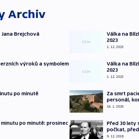
ky
Archiv
 Jana Brejchová
Válka na Blí
2023
1. 12. 2023
verzních výroků a symbolem
Válka na Blí
2023
1. 12. 2023
inutu po minutě
Za smrt paci
personál, kon
16. 1. 2020
 minutu po minutě: prosinec
Před 30 lety
počkat, před
9. 12. 2018