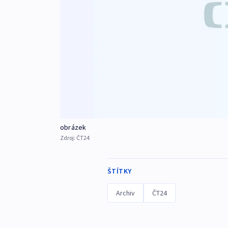
obrázek
Zdroj:
ČT24
ŠTÍTKY
Archiv
ČT24