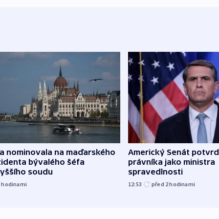
za nominovala na maďarského
Americký Senát potvrd
zidenta bývalého šéfa
právníka jako ministra
vyššího soudu
spravedlnosti
2
hodinami
12:53
před 2
hodinami