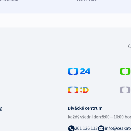
Č
Divácké centrum
ů
každý všední den:
8:00—16:00 ho
261 136 113
info@ceskate