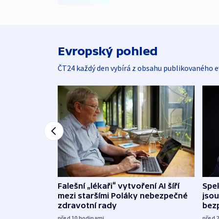
Evropský pohled
ČT24 každý den vybírá z obsahu publikovaného e
Falešní „lékaři“ vytvoření AI šíří
Spe
mezi staršími Poláky nebezpečné
jsou
zdravotní rady
bez
před 10
hodinami
před 