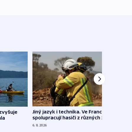
Jiný jazyk i technika. Ve Francii
zvyšuje
„Musí
spolupracují hasiči z různých zemí
la
polit
demo
6. 8. 2026
5. 8. 20