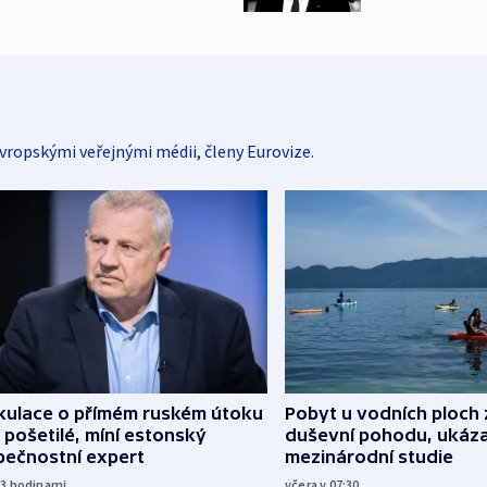
vropskými veřejnými médii, členy Eurovize.
kulace o přímém ruském útoku
Pobyt u vodních ploch 
 pošetilé, míní estonský
duševní pohodu, ukáza
pečnostní expert
mezinárodní studie
23
hodinami
včera v 07:30