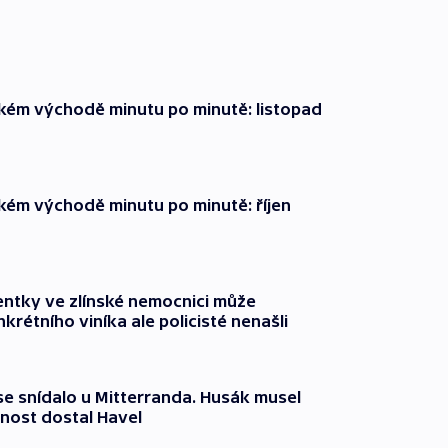
zkém východě minutu po minutě: listopad
zkém východě minutu po minutě: říjen
entky ve zlínské nemocnici může
krétního viníka ale policisté nenašli
 se snídalo u Mitterranda. Husák musel
nost dostal Havel