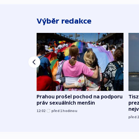
Výběr redakce
Prahou prošel pochod na podporu
Tis
práv sexuálních menšin
pre
nej
12:02
před 1
hodinou
před 