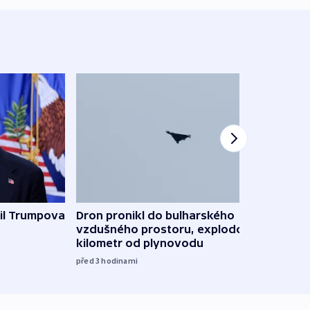
il Trumpova
Dron pronikl do bulharského
Ruský
vzdušného prostoru, explodoval
čtyři 
kilometr od plynovodu
08:20
před 3
hodinami